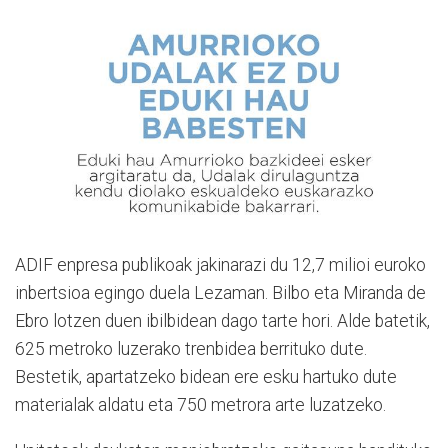
ADIF enpresa publikoak jakinarazi du 12,7 milioi euroko
inbertsioa egingo duela Lezaman. Bilbo eta Miranda de
Ebro lotzen duen ibilbidean dago tarte hori. Alde batetik,
625 metroko luzerako trenbidea berrituko dute.
Bestetik, apartatzeko bidean ere esku hartuko dute
materialak aldatu eta 750 metrora arte luzatzeko.