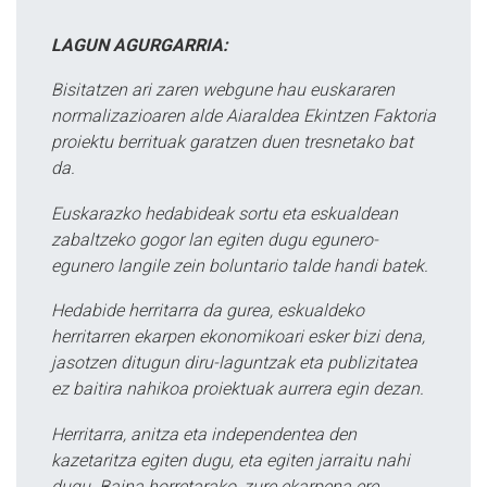
LAGUN AGURGARRIA:
Bisitatzen ari zaren webgune hau euskararen
normalizazioaren alde Aiaraldea Ekintzen Faktoria
proiektu berrituak garatzen duen tresnetako bat
da.
Euskarazko hedabideak sortu eta eskualdean
zabaltzeko gogor lan egiten dugu egunero-
egunero langile zein boluntario talde handi batek.
Hedabide herritarra da gurea, eskualdeko
herritarren ekarpen ekonomikoari esker bizi dena,
jasotzen ditugun diru-laguntzak eta publizitatea
ez baitira nahikoa proiektuak aurrera egin dezan.
Herritarra, anitza eta independentea den
kazetaritza egiten dugu, eta egiten jarraitu nahi
dugu. Baina horretarako, zure ekarpena ere