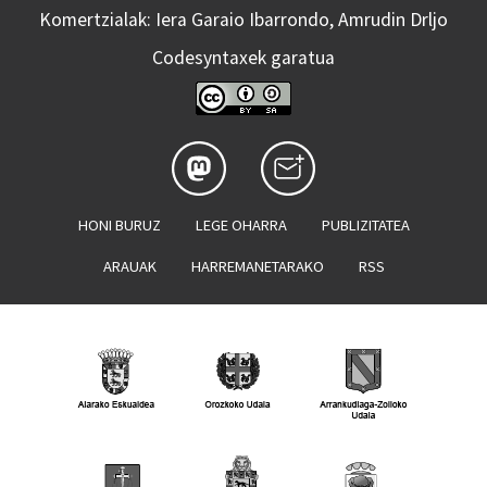
Komertzialak: Iera Garaio Ibarrondo, Amrudin Drljo
Codesyntaxek garatua
HONI BURUZ
LEGE OHARRA
PUBLIZITATEA
ARAUAK
HARREMANETARAKO
RSS