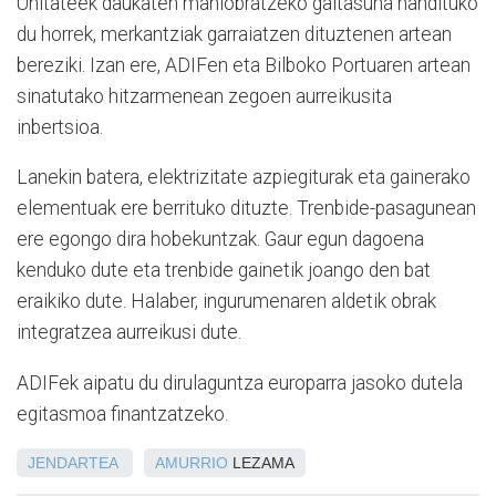
Unitateek daukaten maniobratzeko gaitasuna handituko
du horrek, merkantziak garraiatzen dituztenen artean
bereziki. Izan ere, ADIFen eta Bilboko Portuaren artean
sinatutako hitzarmenean zegoen aurreikusita
inbertsioa.
Lanekin batera, elektrizitate azpiegiturak eta gainerako
elementuak ere berrituko dituzte. Trenbide-pasagunean
ere egongo dira hobekuntzak. Gaur egun dagoena
kenduko dute eta trenbide gainetik joango den bat
eraikiko dute. Halaber, ingurumenaren aldetik obrak
integratzea aurreikusi dute.
ADIFek aipatu du dirulaguntza europarra jasoko dutela
egitasmoa finantzatzeko.
JENDARTEA
AMURRIO
LEZAMA