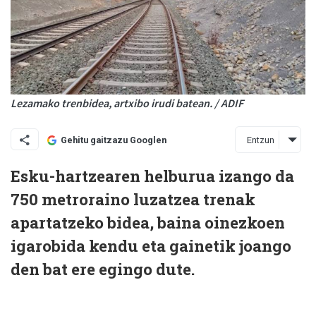
Lezamako trenbidea, artxibo irudi batean. / ADIF
Entzun
Gehitu gaitzazu Googlen
Esku-hartzearen helburua izango da
750 metroraino luzatzea trenak
apartatzeko bidea, baina oinezkoen
igarobida kendu eta gainetik joango
den bat ere egingo dute.