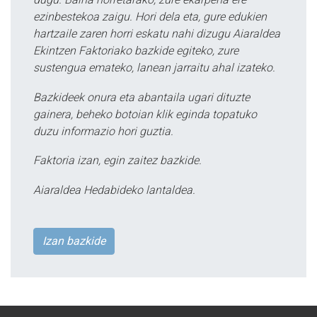
ezinbestekoa zaigu. Hori dela eta, gure edukien
hartzaile zaren horri eskatu nahi dizugu Aiaraldea
Ekintzen Faktoriako bazkide egiteko, zure
sustengua emateko, lanean jarraitu ahal izateko.
Bazkideek onura eta abantaila ugari dituzte
gainera, beheko botoian klik eginda topatuko
duzu informazio hori guztia.
Faktoria izan, egin zaitez bazkide.
Aiaraldea Hedabideko lantaldea.
Izan bazkide