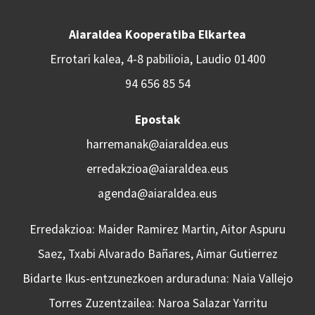
Aiaraldea Kooperatiba Elkartea
Errotari kalea, 4-8 pabilioia, Laudio 01400
94 656 85 54
Epostak
harremanak@aiaraldea.eus
erredakzioa@aiaraldea.eus
agenda@aiaraldea.eus
Erredakzioa: Maider Ramirez Martin, Aitor Aspuru
Saez, Txabi Alvarado Bañares, Aimar Gutierrez
Bidarte Ikus-entzunezkoen arduraduna: Naia Vallejo
Torres Zuzentzailea: Naroa Salazar Yarritu