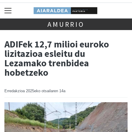
AMURRIO
ADIFek 12,7 milioi euroko
lizitazioa esleitu du
Lezamako trenbidea
hobetzeko
Erredakzioa
2025eko otsailaren 14a