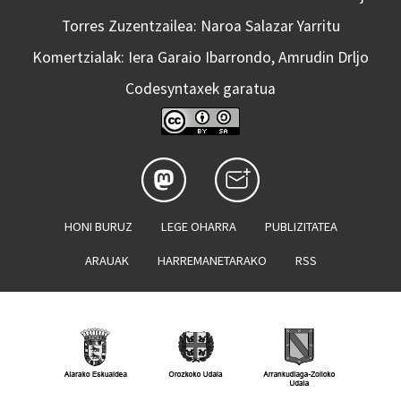
Torres Zuzentzailea: Naroa Salazar Yarritu
Komertzialak: Iera Garaio Ibarrondo, Amrudin Drljo
Codesyntaxek garatua
HONI BURUZ
LEGE OHARRA
PUBLIZITATEA
ARAUAK
HARREMANETARAKO
RSS