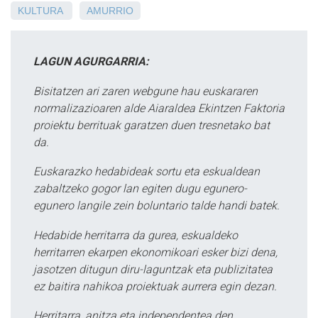
KULTURA
AMURRIO
LAGUN AGURGARRIA:
Bisitatzen ari zaren webgune hau euskararen
normalizazioaren alde Aiaraldea Ekintzen Faktoria
proiektu berrituak garatzen duen tresnetako bat
da.
Euskarazko hedabideak sortu eta eskualdean
zabaltzeko gogor lan egiten dugu egunero-
egunero langile zein boluntario talde handi batek.
Hedabide herritarra da gurea, eskualdeko
herritarren ekarpen ekonomikoari esker bizi dena,
jasotzen ditugun diru-laguntzak eta publizitatea
ez baitira nahikoa proiektuak aurrera egin dezan.
Herritarra, anitza eta independentea den