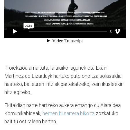
Proiekzioa amaituta, Iaiaiaiko lagunek eta Ekain
Martinez de Lizarduyk hartuko dute oholtza solasaldia
hasteko, bai euren iritziak partekatzeko, zein ikusleekin
hitz egiteko.
Ekitaldian parte hartzeko aukera emango du Aiaraldea
Komunikabideak,
hemen bi sarrera bikoitz
zozkatuko
baititu ostiralean bertan.