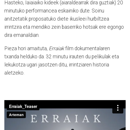
Hasteko, Iaiaiaiko kideek (aiaraldearrak dira guztiak) 20
minutuko performancea eskainiko dute. Soinu
anitzetatik proposatuko diete ikusleei hurbiltzea
irrintzira eta mendiko zein baserriko hotsak ere egongo
dira emanaldian.
Pieza hori amaituta,
Erraiak
film dokumentalaren
txanda helduko da. 32 minutu irauten du pelikulak eta
lekukotza ugari jasotzen ditu, irrintziaren historia
aletzeko.