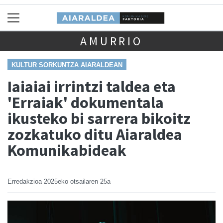
AMURRIO
KULTUR SORKUNTZA AIARALDEAN
Iaiaiai irrintzi taldea eta
'Erraiak' dokumentala
ikusteko bi sarrera bikoitz
zozkatuko ditu Aiaraldea
Komunikabideak
Erredakzioa
2025eko otsailaren 25a