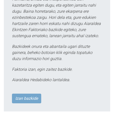
kazetaritza egiten dugu, eta egiten jarraitu nahi
dugu. Baina horretarako, zure ekarpena ere
ezinbestekoa zaigu. Hori dela eta, gure edukien
hartzaile zaren horri eskatu nahi dizugu Aiaraldea
Ekintzen Faktoriako bazkide egiteko, zure
sustengua emateko, lanean jarraitu ahal izateko.
Bazkideek onura eta abantaila ugari dituzte
gainera, beheko botoian klik eginda topatuko
duzu informazio hori guztia.
Faktoria izan, egin zaitez bazkide.
Aiaraldea Hedabideko lantaldea.
Izan bazkide