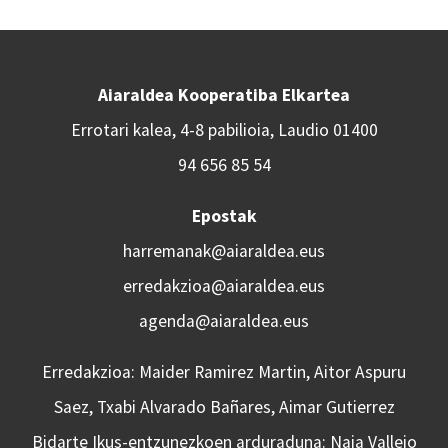
Aiaraldea Kooperatiba Elkartea
Errotari kalea, 4-8 pabilioia, Laudio 01400
94 656 85 54
Epostak
harremanak@aiaraldea.eus
erredakzioa@aiaraldea.eus
agenda@aiaraldea.eus
Erredakzioa: Maider Ramirez Martin, Aitor Aspuru
Saez, Txabi Alvarado Bañares, Aimar Gutierrez
Bidarte Ikus-entzunezkoen arduraduna: Naia Vallejo