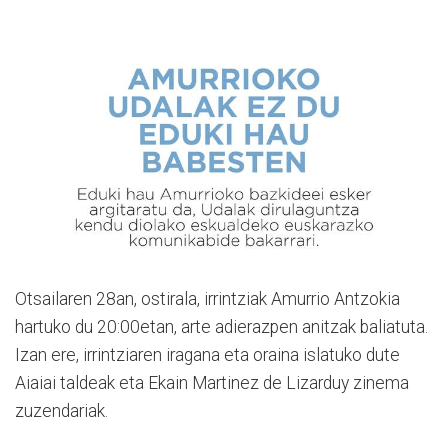
Otsailaren 28an, ostirala, irrintziak Amurrio Antzokia
hartuko du 20:00etan, arte adierazpen anitzak baliatuta.
Izan ere, irrintziaren iragana eta oraina islatuko dute
Aiaiai taldeak eta Ekain Martinez de Lizarduy zinema
zuzendariak.