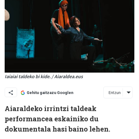
Iaiaiai taldeko bi kide. / Aiaraldea.eus
Entzun
Gehitu gaitzazu Googlen
Aiaraldeko irrintzi taldeak
performancea eskainiko du
dokumentala hasi baino lehen.