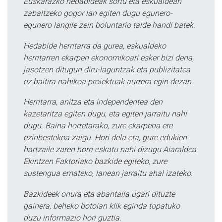
Euskarazko hedabideak sortu eta eskualdean
zabaltzeko gogor lan egiten dugu egunero-
egunero langile zein boluntario talde handi batek.
Hedabide herritarra da gurea, eskualdeko
herritarren ekarpen ekonomikoari esker bizi dena,
jasotzen ditugun diru-laguntzak eta publizitatea
ez baitira nahikoa proiektuak aurrera egin dezan.
Herritarra, anitza eta independentea den
kazetaritza egiten dugu, eta egiten jarraitu nahi
dugu. Baina horretarako, zure ekarpena ere
ezinbestekoa zaigu. Hori dela eta, gure edukien
hartzaile zaren horri eskatu nahi dizugu Aiaraldea
Ekintzen Faktoriako bazkide egiteko, zure
sustengua emateko, lanean jarraitu ahal izateko.
Bazkideek onura eta abantaila ugari dituzte
gainera, beheko botoian klik eginda topatuko
duzu informazio hori guztia.