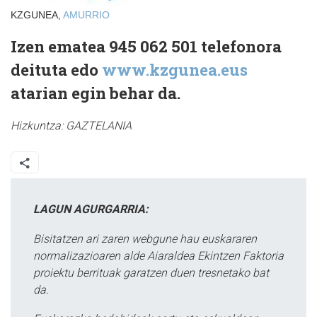
KZGUNEA,
AMURRIO
Izen ematea 945 062 501 telefonora
deituta edo
www.kzgunea.eus
atarian egin behar da.
Hizkuntza:
GAZTELANIA
LAGUN AGURGARRIA:
Bisitatzen ari zaren webgune hau euskararen
normalizazioaren alde Aiaraldea Ekintzen Faktoria
proiektu berrituak garatzen duen tresnetako bat
da.