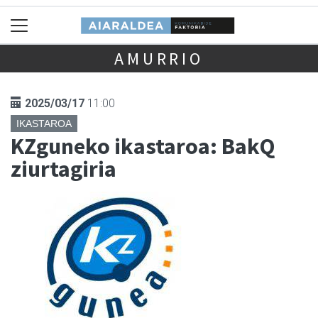
AMURRIO
2025/03/17
11:00
IKASTAROA
KZguneko ikastaroa: BakQ
ziurtagiria