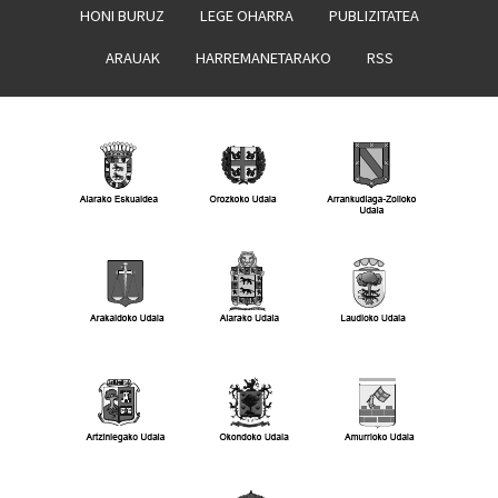
HONI BURUZ
LEGE OHARRA
PUBLIZITATEA
ARAUAK
HARREMANETARAKO
RSS