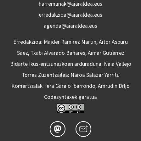
harremanak@aiaraldea.eus
erredakzioa@aiaraldea.eus
agenda@aiaraldea.eus
Erredakzioa: Maider Ramirez Martin, Aitor Aspuru
Saez, Txabi Alvarado Bañares, Aimar Gutierrez
Bidarte Ikus-entzunezkoen arduraduna: Naia Vallejo
Torres Zuzentzailea: Naroa Salazar Yarritu
Komertzialak: Iera Garaio Ibarrondo, Amrudin Drljo
Codesyntaxek garatua