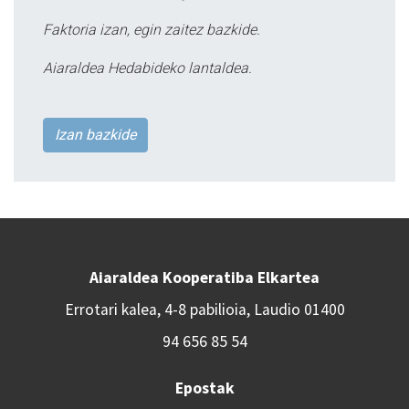
Faktoria izan, egin zaitez bazkide.
Aiaraldea Hedabideko lantaldea.
Izan bazkide
Aiaraldea Kooperatiba Elkartea
Errotari kalea, 4-8 pabilioia, Laudio 01400
94 656 85 54
Epostak