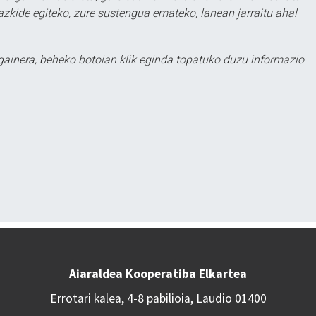
zkide egiteko, zure sustengua emateko, lanean jarraitu ahal
 gainera, beheko botoian klik eginda topatuko duzu informazio
Aiaraldea Kooperatiba Elkartea
Errotari kalea, 4-8 pabilioia, Laudio 01400