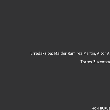
Erredakzioa: Maider Ramirez Martin, Aitor 
Torres Zuzentzai
HONI BURU