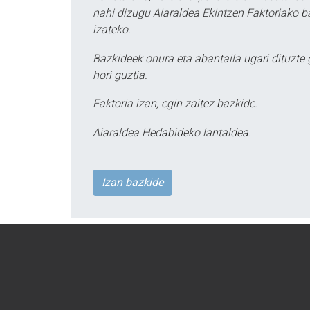
nahi dizugu Aiaraldea Ekintzen Faktoriako ba
izateko.
Bazkideek onura eta abantaila ugari dituzte
hori guztia.
Faktoria izan, egin zaitez bazkide.
Aiaraldea Hedabideko lantaldea.
Izan bazkide