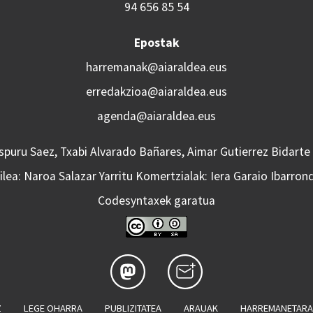
94 656 85 54
Epostak
harremanak@aiaraldea.eus
erredakzioa@aiaraldea.eus
agenda@aiaraldea.eus
Aspuru Saez, Txabi Alvarado Bañares, Aimar Gutierrez Bidarte
lea: Naroa Salazar Yarritu Komertzialak: Iera Garaio Ibarron
Codesyntaxek garatua
Z
LEGE OHARRA
PUBLIZITATEA
ARAUAK
HARREMANETAR