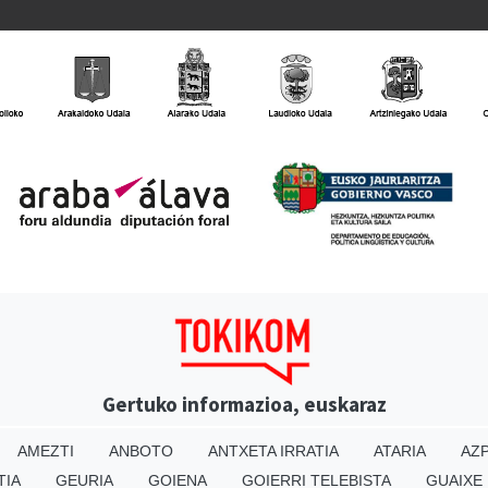
Gertuko informazioa, euskaraz
AMEZTI
ANBOTO
ANTXETA IRRATIA
ATARIA
AZP
TIA
GEURIA
GOIENA
GOIERRI TELEBISTA
GUAIXE