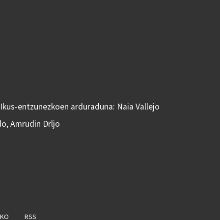
 Ikus-entzunezkoen arduraduna: Naia Vallejo
do, Amrudin Drljo
AKO
RSS