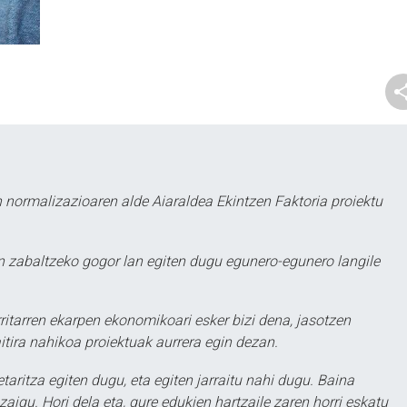
 normalizazioaren alde Aiaraldea Ekintzen Faktoria proiektu
 zabaltzeko gogor lan egiten dugu egunero-egunero langile
ritarren ekarpen ekonomikoari esker bizi dena, jasotzen
itira nahikoa proiektuak aurrera egin dezan.
taritza egiten dugu, eta egiten jarraitu nahi dugu. Baina
aigu. Hori dela eta, gure edukien hartzaile zaren horri eskatu