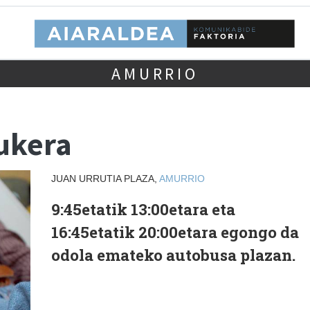
AMURRIO
ukera
JUAN URRUTIA PLAZA,
AMURRIO
9:45etatik 13:00etara eta
16:45etatik 20:00etara egongo da
odola emateko autobusa plazan.