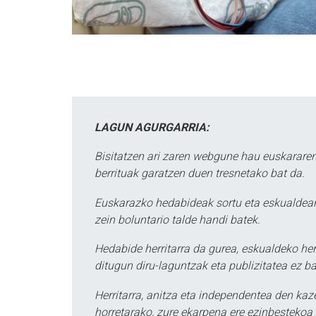
LAGUN AGURGARRIA:
Bisitatzen ari zaren webgune hau euskararen
berrituak garatzen duen tresnetako bat da.
Euskarazko hedabideak sortu eta eskualdean
zein boluntario talde handi batek.
Hedabide herritarra da gurea, eskualdeko her
ditugun diru-laguntzak eta publizitatea ez ba
Herritarra, anitza eta independentea den kaze
horretarako, zure ekarpena ere ezinbestekoa z