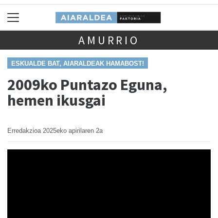
AMURRIO
ESKUALDE BAT, AIARALDEAK HAMABOST!
2009ko Puntazo Eguna,
hemen ikusgai
Erredakzioa
2025eko apirilaren 2a