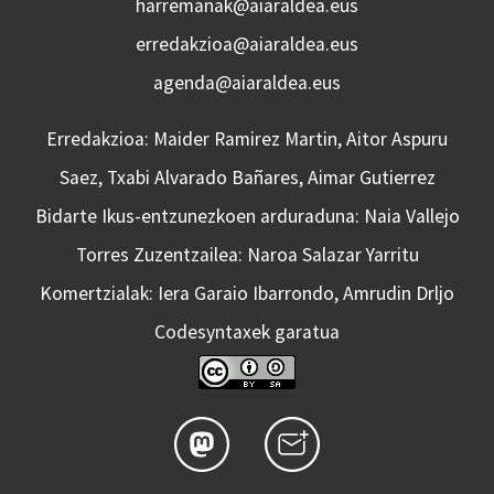
harremanak@aiaraldea.eus
erredakzioa@aiaraldea.eus
agenda@aiaraldea.eus
Erredakzioa: Maider Ramirez Martin, Aitor Aspuru
Saez, Txabi Alvarado Bañares, Aimar Gutierrez
Bidarte Ikus-entzunezkoen arduraduna: Naia Vallejo
Torres Zuzentzailea: Naroa Salazar Yarritu
Komertzialak: Iera Garaio Ibarrondo, Amrudin Drljo
Codesyntaxek garatua