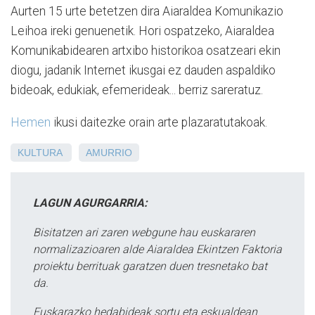
Aurten 15 urte betetzen dira Aiaraldea Komunikazio
Leihoa ireki genuenetik. Hori ospatzeko, Aiaraldea
Komunikabidearen artxibo historikoa osatzeari ekin
diogu, jadanik Internet ikusgai ez dauden aspaldiko
bideoak, edukiak, efemerideak... berriz sareratuz.
Hemen
ikusi daitezke orain arte plazaratutakoak.
KULTURA
AMURRIO
LAGUN AGURGARRIA:
Bisitatzen ari zaren webgune hau euskararen
normalizazioaren alde Aiaraldea Ekintzen Faktoria
proiektu berrituak garatzen duen tresnetako bat
da.
Euskarazko hedabideak sortu eta eskualdean