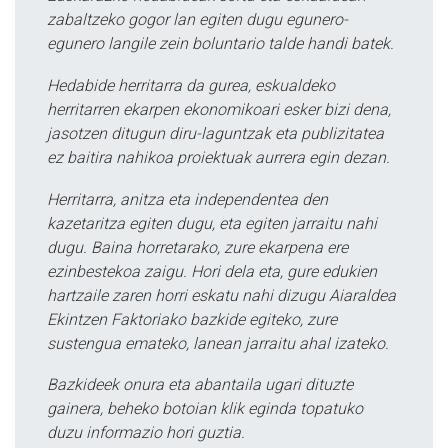
zabaltzeko gogor lan egiten dugu egunero-
egunero langile zein boluntario talde handi batek.
Hedabide herritarra da gurea, eskualdeko
herritarren ekarpen ekonomikoari esker bizi dena,
jasotzen ditugun diru-laguntzak eta publizitatea
ez baitira nahikoa proiektuak aurrera egin dezan.
Herritarra, anitza eta independentea den
kazetaritza egiten dugu, eta egiten jarraitu nahi
dugu. Baina horretarako, zure ekarpena ere
ezinbestekoa zaigu. Hori dela eta, gure edukien
hartzaile zaren horri eskatu nahi dizugu Aiaraldea
Ekintzen Faktoriako bazkide egiteko, zure
sustengua emateko, lanean jarraitu ahal izateko.
Bazkideek onura eta abantaila ugari dituzte
gainera, beheko botoian klik eginda topatuko
duzu informazio hori guztia.