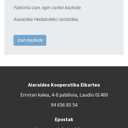
Faktoria izan, egin zaitez bazkide.
Aiaraldea Hedabideko lantaldea.
Izan bazkide
Aiaraldea Kooperatiba Elkartea
Errotari kalea, 4-8 pabilioia, Laudio 01400
94 656 85 54
Epostak