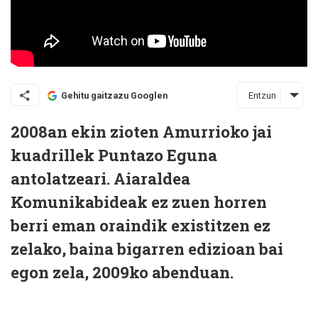
Entzun
Gehitu gaitzazu Googlen
2008an ekin zioten Amurrioko jai
kuadrillek Puntazo Eguna
antolatzeari. Aiaraldea
Komunikabideak ez zuen horren
berri eman oraindik existitzen ez
zelako, baina bigarren edizioan bai
egon zela, 2009ko abenduan.