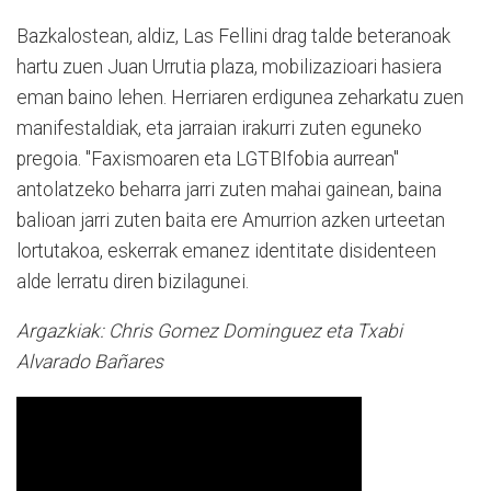
Bazkalostean, aldiz, Las Fellini drag talde beteranoak
hartu zuen Juan Urrutia plaza, mobilizazioari hasiera
eman baino lehen. Herriaren erdigunea zeharkatu zuen
manifestaldiak, eta jarraian irakurri zuten eguneko
pregoia. "Faxismoaren eta LGTBIfobia aurrean"
antolatzeko beharra jarri zuten mahai gainean, baina
balioan jarri zuten baita ere Amurrion azken urteetan
lortutakoa, eskerrak emanez identitate disidenteen
alde lerratu diren bizilagunei.
Argazkiak: Chris Gomez Dominguez eta Txabi
Alvarado Bañares