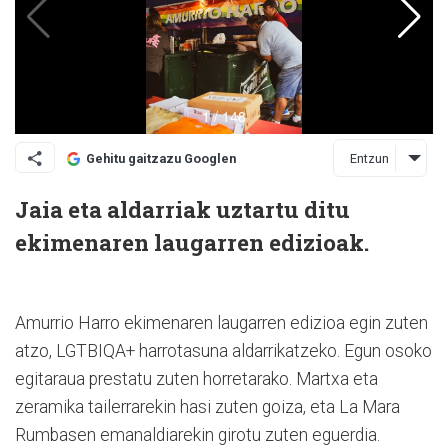
Entzun
Gehitu gaitzazu Googlen
Jaia eta aldarriak uztartu ditu
ekimenaren laugarren edizioak.
Amurrio Harro ekimenaren laugarren edizioa egin zuten
atzo, LGTBIQA+ harrotasuna aldarrikatzeko. Egun osoko
egitaraua prestatu zuten horretarako. Martxa eta
zeramika tailerrarekin hasi zuten goiza, eta La Mara
Rumbasen emanaldiarekin girotu zuten eguerdia.