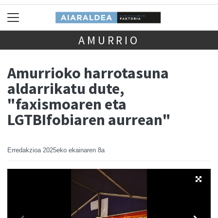
AMURRIO
Amurrioko harrotasuna
aldarrikatu dute,
"faxismoaren eta
LGTBIfobiaren aurrean"
Erredakzioa
2025eko ekainaren 8a