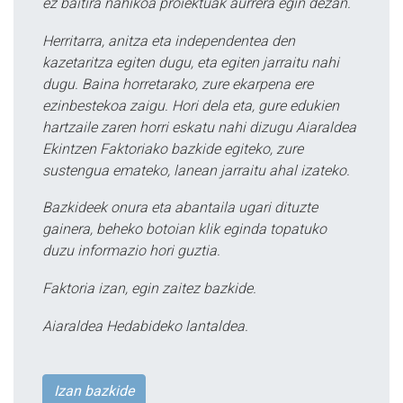
ez baitira nahikoa proiektuak aurrera egin dezan.
Herritarra, anitza eta independentea den
kazetaritza egiten dugu, eta egiten jarraitu nahi
dugu. Baina horretarako, zure ekarpena ere
ezinbestekoa zaigu. Hori dela eta, gure edukien
hartzaile zaren horri eskatu nahi dizugu Aiaraldea
Ekintzen Faktoriako bazkide egiteko, zure
sustengua emateko, lanean jarraitu ahal izateko.
Bazkideek onura eta abantaila ugari dituzte
gainera, beheko botoian klik eginda topatuko
duzu informazio hori guztia.
Faktoria izan, egin zaitez bazkide.
Aiaraldea Hedabideko lantaldea.
Izan bazkide