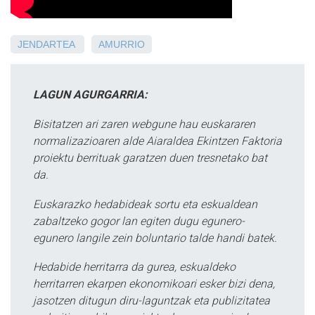
JENDARTEA
AMURRIO
LAGUN AGURGARRIA:
Bisitatzen ari zaren webgune hau euskararen
normalizazioaren alde Aiaraldea Ekintzen Faktoria
proiektu berrituak garatzen duen tresnetako bat
da.
Euskarazko hedabideak sortu eta eskualdean
zabaltzeko gogor lan egiten dugu egunero-
egunero langile zein boluntario talde handi batek.
Hedabide herritarra da gurea, eskualdeko
herritarren ekarpen ekonomikoari esker bizi dena,
jasotzen ditugun diru-laguntzak eta publizitatea