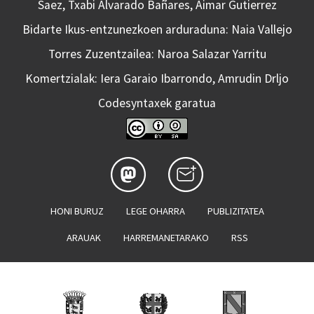
Saez, Txabi Alvarado Bañares, Aimar Gutierrez
Bidarte Ikus-entzunezkoen arduraduna: Naia Vallejo
Torres Zuzentzailea: Naroa Salazar Yarritu
Komertzialak: Iera Garaio Ibarrondo, Amrudin Drljo
Codesyntaxek garatua
HONI BURUZ
LEGE OHARRA
PUBLIZITATEA
ARAUAK
HARREMANETARAKO
RSS