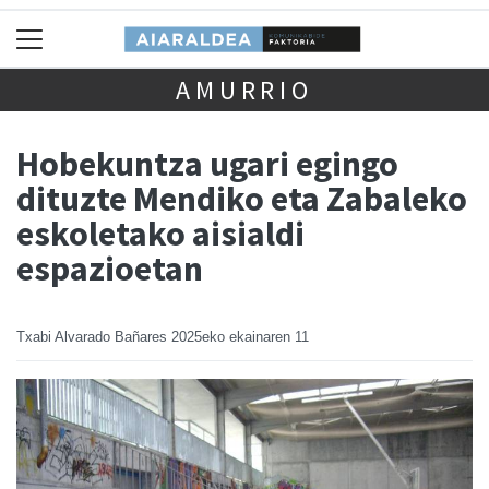
AMURRIO
Hobekuntza ugari egingo
dituzte Mendiko eta Zabaleko
eskoletako aisialdi
espazioetan
Txabi Alvarado Bañares
2025eko ekainaren 11