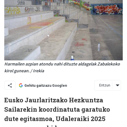
Harmailen azpian atondu nahi dituzte aldagelak Zabalekoko
kirol gunean. / Irekia
Entzun
Gehitu gaitzazu Googlen
Eusko Jaurlaritzako Hezkuntza
Sailarekin koordinatuta garatuko
dute egitasmoa, Udaleraiki 2025