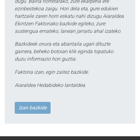
dugu. Baina horretarako, zure ekarpena ere
ezinbestekoa zaigu. Hori dela eta, gure edukien
hartzaile zaren horri eskatu nahi dizugu Aiaraldea
Ekintzen Faktoriako bazkide egiteko, zure
sustengua emateko, lanean jarraitu ahal izateko.
Bazkideek onura eta abantaila ugari dituzte
gainera, beheko botoian klik eginda topatuko
duzu informazio hori guztia.
Faktoria izan, egin zaitez bazkide.
Aiaraldea Hedabideko lantaldea.
Izan bazkide