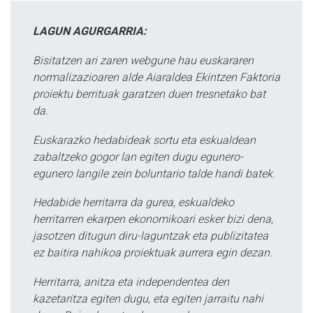
LAGUN AGURGARRIA:
Bisitatzen ari zaren webgune hau euskararen
normalizazioaren alde Aiaraldea Ekintzen Faktoria
proiektu berrituak garatzen duen tresnetako bat
da.
Euskarazko hedabideak sortu eta eskualdean
zabaltzeko gogor lan egiten dugu egunero-
egunero langile zein boluntario talde handi batek.
Hedabide herritarra da gurea, eskualdeko
herritarren ekarpen ekonomikoari esker bizi dena,
jasotzen ditugun diru-laguntzak eta publizitatea
ez baitira nahikoa proiektuak aurrera egin dezan.
Herritarra, anitza eta independentea den
kazetaritza egiten dugu, eta egiten jarraitu nahi