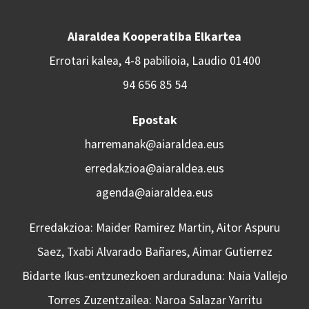
Aiaraldea Kooperatiba Elkartea
Errotari kalea, 4-8 pabilioia, Laudio 01400
94 656 85 54
Epostak
harremanak@aiaraldea.eus
erredakzioa@aiaraldea.eus
agenda@aiaraldea.eus
Erredakzioa: Maider Ramirez Martin, Aitor Aspuru
Saez, Txabi Alvarado Bañares, Aimar Gutierrez
Bidarte Ikus-entzunezkoen arduraduna: Naia Vallejo
Torres Zuzentzailea: Naroa Salazar Yarritu