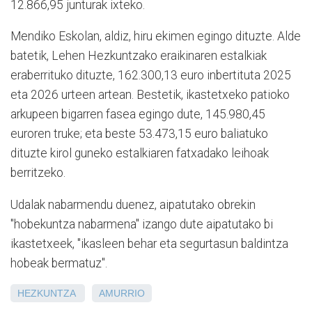
12.866,95 junturak ixteko.
Mendiko Eskolan, aldiz, hiru ekimen egingo dituzte. Alde
batetik, Lehen Hezkuntzako eraikinaren estalkiak
eraberrituko dituzte, 162.300,13 euro inbertituta 2025
eta 2026 urteen artean. Bestetik, ikastetxeko patioko
arkupeen bigarren fasea egingo dute, 145.980,45
euroren truke; eta beste 53.473,15 euro baliatuko
dituzte kirol guneko estalkiaren fatxadako leihoak
berritzeko.
Udalak nabarmendu duenez, aipatutako obrekin
"hobekuntza nabarmena" izango dute aipatutako bi
ikastetxeek, "ikasleen behar eta segurtasun baldintza
hobeak bermatuz".
HEZKUNTZA
AMURRIO