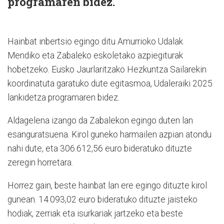
programaren bidez.
Hainbat inbertsio egingo ditu Amurrioko Udalak
Mendiko eta Zabaleko eskoletako azpiegiturak
hobetzeko. Eusko Jaurlaritzako Hezkuntza Sailarekin
koordinatuta garatuko dute egitasmoa, Udaleraiki 2025
lankidetza programaren bidez.
Aldagelena izango da Zabalekon egingo duten lan
esanguratsuena. Kirol guneko harmailen azpian atondu
nahi dute, eta 306.612,56 euro bideratuko dituzte
zeregin horretara.
Horrez gain, beste hainbat lan ere egingo dituzte kirol
gunean. 14.093,02 euro bideratuko dituzte jaisteko
hodiak, zerriak eta isurkariak jartzeko eta beste