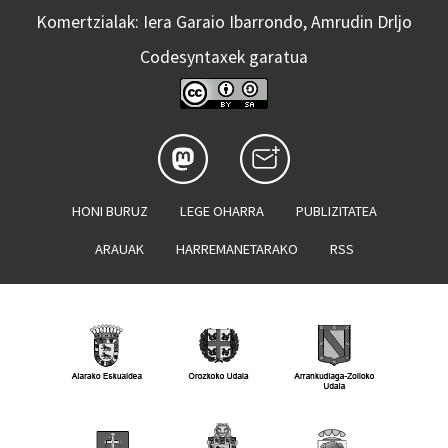
Komertzialak: Iera Garaio Ibarrondo, Amrudin Drljo
Codesyntaxek garatua
HONI BURUZ
LEGE OHARRA
PUBLIZITATEA
ARAUAK
HARREMANETARAKO
RSS