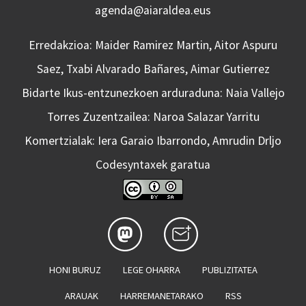
agenda@aiaraldea.eus
Erredakzioa: Maider Ramirez Martin, Aitor Aspuru
Saez, Txabi Alvarado Bañares, Aimar Gutierrez
Bidarte Ikus-entzunezkoen arduraduna: Naia Vallejo
Torres Zuzentzailea: Naroa Salazar Yarritu
Komertzialak: Iera Garaio Ibarrondo, Amrudin Drljo
Codesyntaxek garatua
HONI BURUZ
LEGE OHARRA
PUBLIZITATEA
ARAUAK
HARREMANETARAKO
RSS