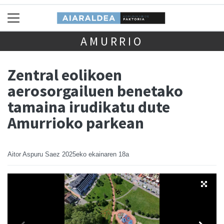
AMURRIO
Zentral eolikoen
aerosorgailuen benetako
tamaina irudikatu dute
Amurrioko parkean
Aitor Aspuru Saez
2025eko ekainaren 18a