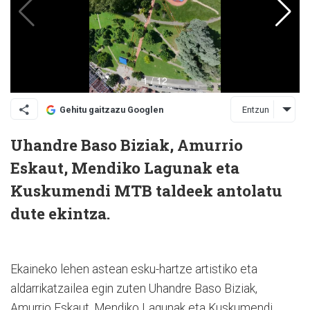
Entzun
Gehitu gaitzazu Googlen
Uhandre Baso Biziak, Amurrio
Eskaut, Mendiko Lagunak eta
Kuskumendi MTB taldeek antolatu
dute ekintza.
Ekaineko lehen astean esku-hartze artistiko eta
aldarrikatzailea egin zuten Uhandre Baso Biziak,
Amurrio Eskaut, Mendiko Lagunak eta Kuskumendi