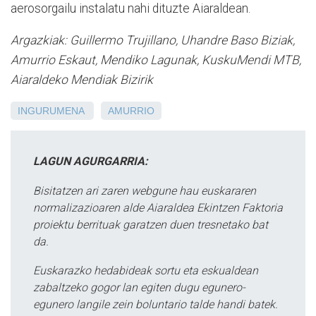
aerosorgailu instalatu nahi dituzte Aiaraldean.
Argazkiak: Guillermo Trujillano, Uhandre Baso Biziak,
Amurrio Eskaut, Mendiko Lagunak, KuskuMendi MTB,
Aiaraldeko Mendiak Bizirik
INGURUMENA
AMURRIO
LAGUN AGURGARRIA:
Bisitatzen ari zaren webgune hau euskararen
normalizazioaren alde Aiaraldea Ekintzen Faktoria
proiektu berrituak garatzen duen tresnetako bat
da.
Euskarazko hedabideak sortu eta eskualdean
zabaltzeko gogor lan egiten dugu egunero-
egunero langile zein boluntario talde handi batek.