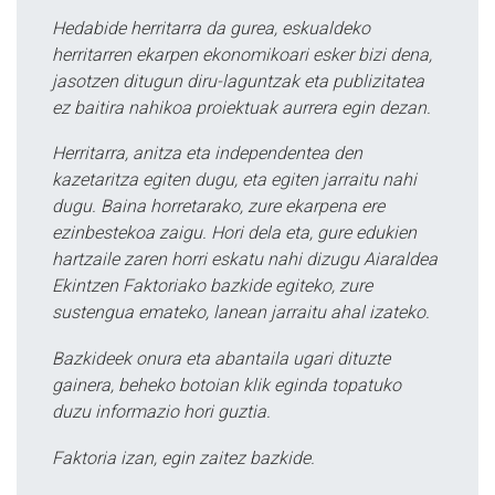
Hedabide herritarra da gurea, eskualdeko
herritarren ekarpen ekonomikoari esker bizi dena,
jasotzen ditugun diru-laguntzak eta publizitatea
ez baitira nahikoa proiektuak aurrera egin dezan.
Herritarra, anitza eta independentea den
kazetaritza egiten dugu, eta egiten jarraitu nahi
dugu. Baina horretarako, zure ekarpena ere
ezinbestekoa zaigu. Hori dela eta, gure edukien
hartzaile zaren horri eskatu nahi dizugu Aiaraldea
Ekintzen Faktoriako bazkide egiteko, zure
sustengua emateko, lanean jarraitu ahal izateko.
Bazkideek onura eta abantaila ugari dituzte
gainera, beheko botoian klik eginda topatuko
duzu informazio hori guztia.
Faktoria izan, egin zaitez bazkide.