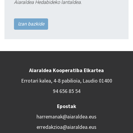
Aiaraldea Hedabideko lantaldea.
Izan bazkide
Aiaraldea Kooperatiba Elkartea
Errotari kalea, 4-8 pabilioia, Laudio 01400
94 656 85 54
Epostak
harremanak@aiaraldea.eus
erredakzioa@aiaraldea.eus