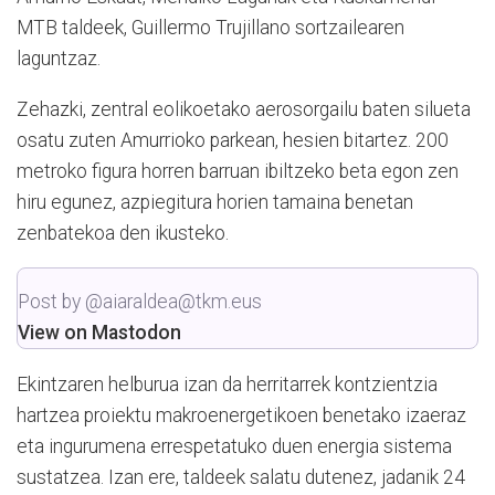
MTB taldeek, Guillermo Trujillano sortzailearen
laguntzaz.
Zehazki, zentral eolikoetako aerosorgailu baten silueta
osatu zuten Amurrioko parkean, hesien bitartez. 200
metroko figura horren barruan ibiltzeko beta egon zen
hiru egunez, azpiegitura horien tamaina benetan
zenbatekoa den ikusteko.
Post by @aiaraldea@tkm.eus
View on Mastodon
Ekintzaren helburua izan da herritarrek kontzientzia
hartzea proiektu makroenergetikoen benetako izaeraz
eta ingurumena errespetatuko duen energia sistema
sustatzea. Izan ere, taldeek salatu dutenez, jadanik 24