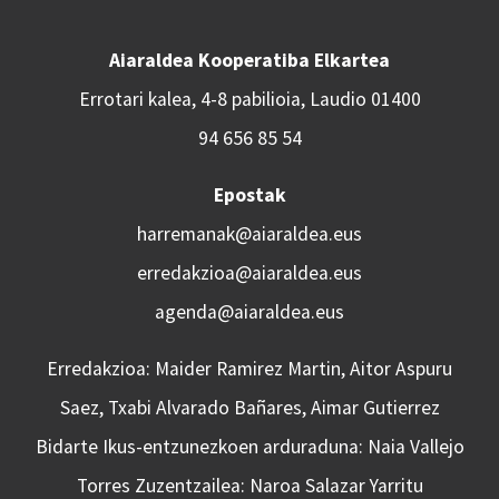
Aiaraldea Kooperatiba Elkartea
Errotari kalea, 4-8 pabilioia, Laudio 01400
94 656 85 54
Epostak
harremanak@aiaraldea.eus
erredakzioa@aiaraldea.eus
agenda@aiaraldea.eus
Erredakzioa: Maider Ramirez Martin, Aitor Aspuru
Saez, Txabi Alvarado Bañares, Aimar Gutierrez
Bidarte Ikus-entzunezkoen arduraduna: Naia Vallejo
Torres Zuzentzailea: Naroa Salazar Yarritu