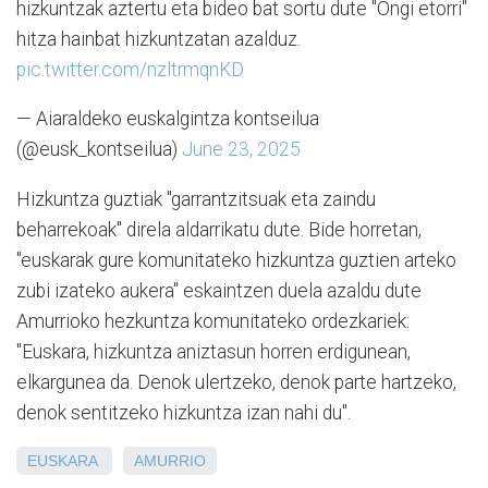
hizkuntzak aztertu eta bideo bat sortu dute "Ongi etorri"
hitza hainbat hizkuntzatan azalduz.
pic.twitter.com/nzltrmqnKD
— Aiaraldeko euskalgintza kontseilua
(@eusk_kontseilua)
June 23, 2025
Hizkuntza guztiak "garrantzitsuak eta zaindu
beharrekoak" direla aldarrikatu dute. Bide horretan,
"euskarak gure komunitateko hizkuntza guztien arteko
zubi izateko aukera" eskaintzen duela azaldu dute
Amurrioko hezkuntza komunitateko ordezkariek:
"Euskara, hizkuntza aniztasun horren erdigunean,
elkargunea da. Denok ulertzeko, denok parte hartzeko,
denok sentitzeko hizkuntza izan nahi du".
EUSKARA
AMURRIO