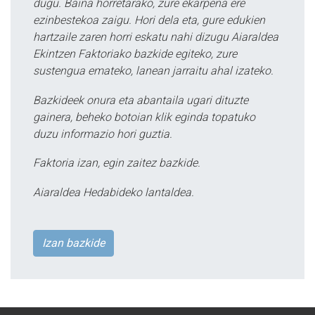
dugu. Baina horretarako, zure ekarpena ere
ezinbestekoa zaigu. Hori dela eta, gure edukien
hartzaile zaren horri eskatu nahi dizugu Aiaraldea
Ekintzen Faktoriako bazkide egiteko, zure
sustengua emateko, lanean jarraitu ahal izateko.
Bazkideek onura eta abantaila ugari dituzte
gainera, beheko botoian klik eginda topatuko
duzu informazio hori guztia.
Faktoria izan, egin zaitez bazkide.
Aiaraldea Hedabideko lantaldea.
Izan bazkide