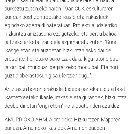
Iragan ikasturtean abiatutako lanketaren emaitza
aurkeztu zuten ekainaren 19an GUK eskulturaren
aurrean bost zentroetako ikasle eta irakasleek
egindako agerraldi bateratuan. Proiektua udalerriko
hizkuntza aniztasuna ezagutzeko eta berau balioan
jartzeko ariketa izan dela azpimarratu zuten: "Gure
ikasgeletan eta auzoetan hizkuntza asko daude
presente: horietako bakoitzak dakarkigu istorio bat,
jatorri bat, munduari begiratzeko modu bat. Eta hori
guztia aberastasun gisa ulertzen dugu".
Aniztasun horren erakusle, bideoa partekatu dute bost
ikastetxeetako ikasle, irakasle eta gurasoek, hizkuntza
desberdinetan "ongi etorri" nola esaten den azalduz:
AMURRIOKO AHM. Aiaraldeko Hizkuntzen Maparen
barruan, Amurrioko ikasleek Amurrion dauden