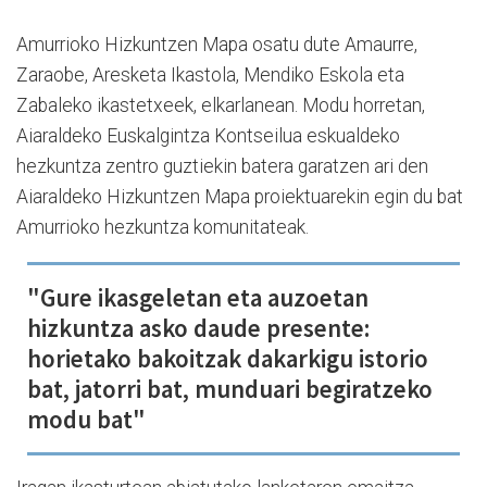
Amurrioko Hizkuntzen Mapa osatu dute Amaurre,
Zaraobe, Aresketa Ikastola, Mendiko Eskola eta
Zabaleko ikastetxeek, elkarlanean. Modu horretan,
Aiaraldeko Euskalgintza Kontseilua eskualdeko
hezkuntza zentro guztiekin batera garatzen ari den
Aiaraldeko Hizkuntzen Mapa proiektuarekin egin du bat
Amurrioko hezkuntza komunitateak.
"Gure ikasgeletan eta auzoetan
hizkuntza asko daude presente:
horietako bakoitzak dakarkigu istorio
bat, jatorri bat, munduari begiratzeko
modu bat"