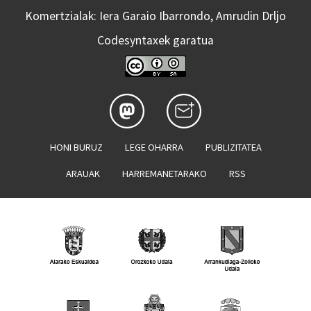
Komertzialak: Iera Garaio Ibarrondo, Amrudin Drljo
Codesyntaxek garatua
HONI BURUZ
LEGE OHARRA
PUBLIZITATEA
ARAUAK
HARREMANETARAKO
RSS