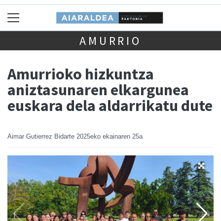
AMURRIO
Amurrioko hizkuntza
aniztasunaren elkargunea
euskara dela aldarrikatu dute
Aimar Gutierrez Bidarte
2025eko ekainaren 25a