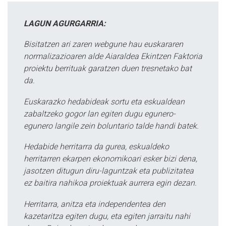
LAGUN AGURGARRIA:
Bisitatzen ari zaren webgune hau euskararen
normalizazioaren alde Aiaraldea Ekintzen Faktoria
proiektu berrituak garatzen duen tresnetako bat
da.
Euskarazko hedabideak sortu eta eskualdean
zabaltzeko gogor lan egiten dugu egunero-
egunero langile zein boluntario talde handi batek.
Hedabide herritarra da gurea, eskualdeko
herritarren ekarpen ekonomikoari esker bizi dena,
jasotzen ditugun diru-laguntzak eta publizitatea
ez baitira nahikoa proiektuak aurrera egin dezan.
Herritarra, anitza eta independentea den
kazetaritza egiten dugu, eta egiten jarraitu nahi