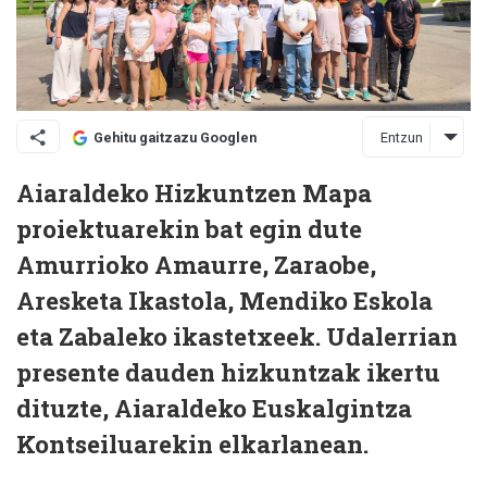
Entzun
Gehitu gaitzazu Googlen
Aiaraldeko Hizkuntzen Mapa
proiektuarekin bat egin dute
Amurrioko Amaurre, Zaraobe,
Aresketa Ikastola, Mendiko Eskola
eta Zabaleko ikastetxeek. Udalerrian
presente dauden hizkuntzak ikertu
dituzte, Aiaraldeko Euskalgintza
Kontseiluarekin elkarlanean.