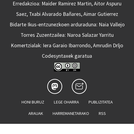
Erredakzioa: Maider Ramirez Martin, Aitor Aspuru
Saez, Txabi Alvarado Bañares, Aimar Gutierrez
Bidarte Ikus-entzunezkoen arduraduna: Naia Vallejo
Torres Zuzentzailea: Naroa Salazar Yarritu
Komertzialak: Iera Garaio Ibarrondo, Amrudin Drljo
Codesyntaxek garatua
HONI BURUZ
LEGE OHARRA
PUBLIZITATEA
ARAUAK
HARREMANETARAKO
RSS