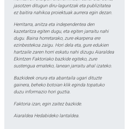
jasotzen ditugun diru-laguntzak eta publizitatea
ez baitira nahikoa proiektuak aurrera egin dezan.
Herritarra, anitza eta independentea den
kazetaritza egiten dugu, eta egiten jarraitu nahi
dugu. Baina horretarako, zure ekarpena ere
ezinbestekoa zaigu. Hori dela eta, gure edukien
hartzaile zaren horri eskatu nahi dizugu Aiaraldea
Ekintzen Faktoriako bazkide egiteko, zure
sustengua emateko, lanean jarraitu ahal izateko.
Bazkideek onura eta abantaila ugari dituzte
gainera, beheko botoian klik eginda topatuko
duzu informazio hori guztia.
Faktoria izan, egin zaitez bazkide.
Aiaraldea Hedabideko lantaldea.