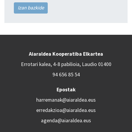
Izan bazkide
Aiaraldea Kooperatiba Elkartea
Errotari kalea, 4-8 pabilioia, Laudio 01400
94 656 85 54
Epostak
harremanak@aiaraldea.eus
erredakzioa@aiaraldea.eus
agenda@aiaraldea.eus