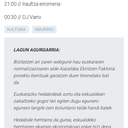
21:00 // Iraultza erromeria
00:30 // DJ Varro
KULTURA
AMURRIO
LAGUN AGURGARRIA:
Bisitatzen ari zaren webgune hau euskararen
normalizazioaren alde Aiaraldea Ekintzen Faktoria
proiektu berrituak garatzen duen tresnetako bat
da.
Euskarazko hedabideak sortu eta eskualdean
zabaltzeko gogor lan egiten dugu egunero-
egunero langile zein boluntario talde handi batek.
Hedabide herritarra da gurea, eskualdeko
herritarren ekarpen ekonomikoari esker bizi dena,