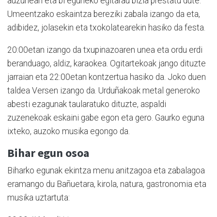
auzunean eta bi eguneko egitarau bizia prestatu dute.
Umeentzako eskaintza bereziki zabala izango da eta,
adibidez, jolasekin eta txokolatearekin hasiko da festa.
20:00etan izango da txupinazoaren unea eta ordu erdi
beranduago, aldiz, karaokea. Ogitartekoak jango dituzte
jarraian eta 22:00etan kontzertua hasiko da. Joko duen
taldea Versen izango da. Urduñakoak metal generoko
abesti ezagunak taularatuko dituzte, aspaldi
zuzenekoak eskaini gabe egon eta gero. Gaurko eguna
ixteko, auzoko musika egongo da.
Bihar egun osoa
Biharko egunak ekintza menu anitzagoa eta zabalagoa
eramango du Bañuetara, kirola, natura, gastronomia eta
musika uztartuta: