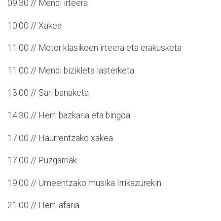
09:30 // Mendi irteera
10:00 // Xakea
11:00 // Motor klasikoen irteera eta erakusketa
11:00 // Mendi bizikleta lasterketa
13:00 // Sari banaketa
14:30 // Herri bazkaria eta bingoa
17:00 // Haurrentzako xakea
17:00 // Puzgarriak
19:00 // Umeentzako musika Irrikazurekin
21:00 // Herri afaria