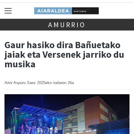
AMURRIO
Gaur hasiko dira Bañuetako
jaiak eta Versenek jarriko du
musika
Aitor Aspuru Saez
2025eko irailaren 26a