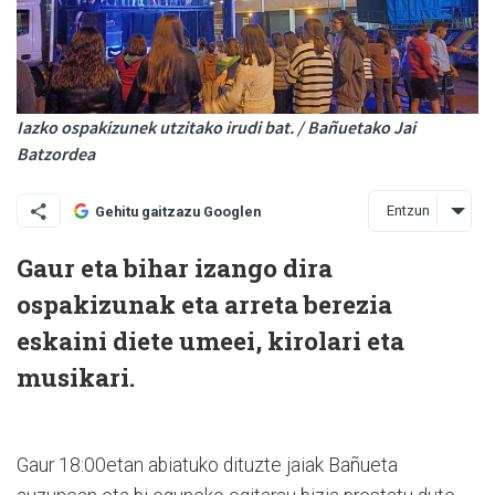
Iazko ospakizunek utzitako irudi bat. / Bañuetako Jai
Batzordea
Entzun
Gehitu gaitzazu Googlen
Gaur eta bihar izango dira
ospakizunak eta arreta berezia
eskaini diete umeei, kirolari eta
musikari.
Gaur 18:00etan abiatuko dituzte jaiak Bañueta