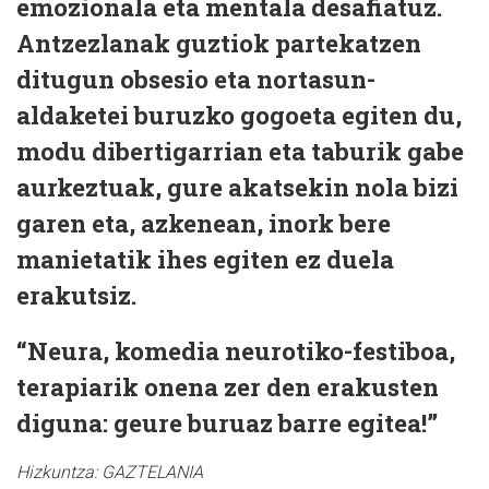
emozionala eta mentala desafiatuz.
Antzezlanak guztiok partekatzen
ditugun obsesio eta nortasun-
aldaketei buruzko gogoeta egiten du,
modu dibertigarrian eta taburik gabe
aurkeztuak, gure akatsekin nola bizi
garen eta, azkenean, inork bere
manietatik ihes egiten ez duela
erakutsiz.
“Neura, komedia neurotiko-festiboa,
terapiarik onena zer den erakusten
diguna: geure buruaz barre egitea!”
Hizkuntza:
GAZTELANIA