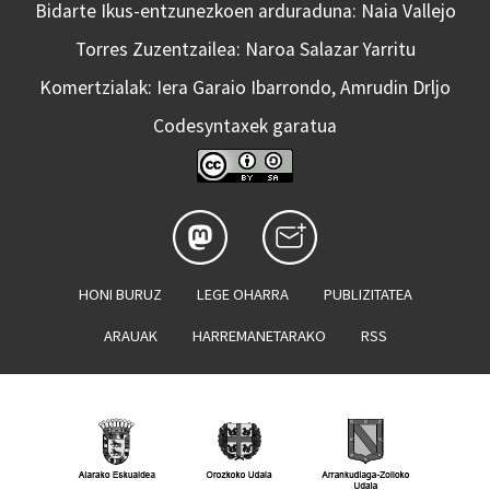
Bidarte Ikus-entzunezkoen arduraduna: Naia Vallejo
Torres Zuzentzailea: Naroa Salazar Yarritu
Komertzialak: Iera Garaio Ibarrondo, Amrudin Drljo
Codesyntaxek garatua
HONI BURUZ
LEGE OHARRA
PUBLIZITATEA
ARAUAK
HARREMANETARAKO
RSS