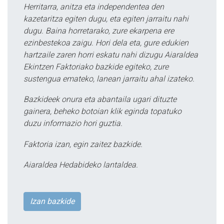
Herritarra, anitza eta independentea den
kazetaritza egiten dugu, eta egiten jarraitu nahi
dugu. Baina horretarako, zure ekarpena ere
ezinbestekoa zaigu. Hori dela eta, gure edukien
hartzaile zaren horri eskatu nahi dizugu Aiaraldea
Ekintzen Faktoriako bazkide egiteko, zure
sustengua emateko, lanean jarraitu ahal izateko.
Bazkideek onura eta abantaila ugari dituzte
gainera, beheko botoian klik eginda topatuko
duzu informazio hori guztia.
Faktoria izan, egin zaitez bazkide.
Aiaraldea Hedabideko lantaldea.
Izan bazkide