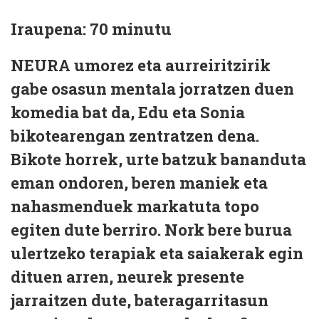
Iraupena: 70 minutu
NEURA umorez eta aurreiritzirik
gabe osasun mentala jorratzen duen
komedia bat da, Edu eta Sonia
bikotearengan zentratzen dena.
Bikote horrek, urte batzuk bananduta
eman ondoren, beren maniek eta
nahasmenduek markatuta topo
egiten dute berriro. Nork bere burua
ulertzeko terapiak eta saiakerak egin
dituen arren, neurek presente
jarraitzen dute, bateragarritasun