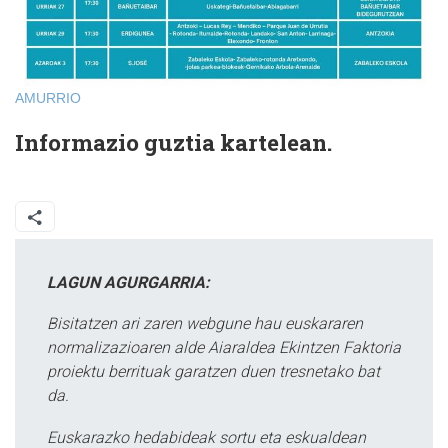
AMURRIO
Informazio guztia kartelean.
LAGUN AGURGARRIA:
Bisitatzen ari zaren webgune hau euskararen
normalizazioaren alde Aiaraldea Ekintzen Faktoria
proiektu berrituak garatzen duen tresnetako bat
da.
Euskarazko hedabideak sortu eta eskualdean