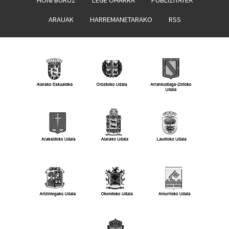
HONI BURUZ
LEGE OHARRA
PUBLIZITATEA
ARAUAK
HARREMANETARAKO
RSS