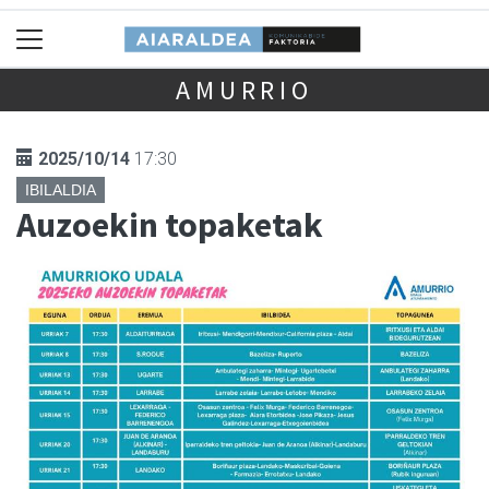
AMURRIO
2025/10/14
17:30
IBILALDIA
Auzoekin topaketak