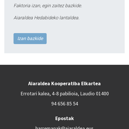
Faktoria izan, egin zaitez bazkide.
Aiaraldea Hedabideko lantaldea.
Izan bazkide
Aiaraldea Kooperatiba Elkartea
Errotari kalea, 4-8 pabilioia, Laudio 01400
94 656 85 54
Epostak
harremanak@aiaraldea.eus