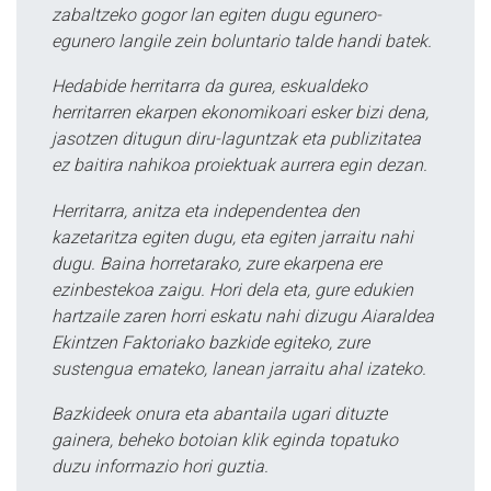
zabaltzeko gogor lan egiten dugu egunero-
egunero langile zein boluntario talde handi batek.
Hedabide herritarra da gurea, eskualdeko
herritarren ekarpen ekonomikoari esker bizi dena,
jasotzen ditugun diru-laguntzak eta publizitatea
ez baitira nahikoa proiektuak aurrera egin dezan.
Herritarra, anitza eta independentea den
kazetaritza egiten dugu, eta egiten jarraitu nahi
dugu. Baina horretarako, zure ekarpena ere
ezinbestekoa zaigu. Hori dela eta, gure edukien
hartzaile zaren horri eskatu nahi dizugu Aiaraldea
Ekintzen Faktoriako bazkide egiteko, zure
sustengua emateko, lanean jarraitu ahal izateko.
Bazkideek onura eta abantaila ugari dituzte
gainera, beheko botoian klik eginda topatuko
duzu informazio hori guztia.