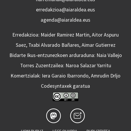
erredakzioa@aiaraldea.eus
agenda@aiaraldea.eus
Erredakzioa: Maider Ramirez Martin, Aitor Aspuru
Saez, Txabi Alvarado Bañares, Aimar Gutierrez
Bidarte Ikus-entzunezkoen arduraduna: Naia Vallejo
Torres Zuzentzailea: Naroa Salazar Yarritu
Komertzialak: Iera Garaio Ibarrondo, Amrudin Drljo
Codesyntaxek garatua