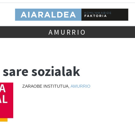
AMURRIO
 sare sozialak
ZARAOBE INSTITUTUA,
AMURRIO