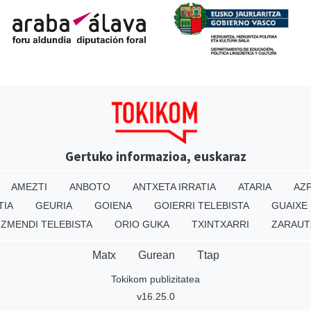
Gertuko informazioa, euskaraz
AMEZTI
ANBOTO
ANTXETA IRRATIA
ATARIA
AZP
TIA
GEURIA
GOIENA
GOIERRI TELEBISTA
GUAIXE
IZMENDI TELEBISTA
ORIO GUKA
TXINTXARRI
ZARAUT
Matx
Gurean
Ttap
Tokikom publizitatea
v16.25.0