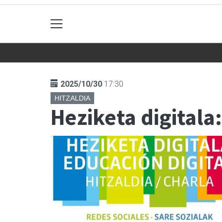
2025/10/30
17:30
HITZALDIA
Heziketa digitala: