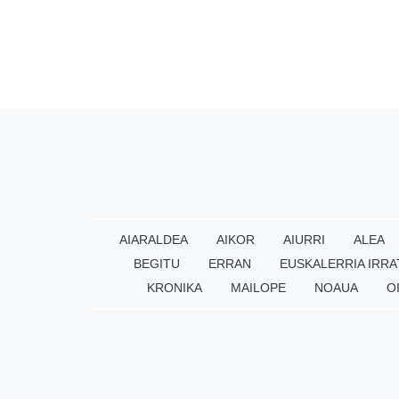
AIARALDEA
AIKOR
AIURRI
ALEA
BEGITU
ERRAN
EUSKALERRIA IRRA
KRONIKA
MAILOPE
NOAUA
O