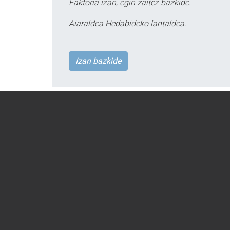
Faktoria izan, egin zaitez bazkide.
Aiaraldea Hedabideko lantaldea.
Izan bazkide