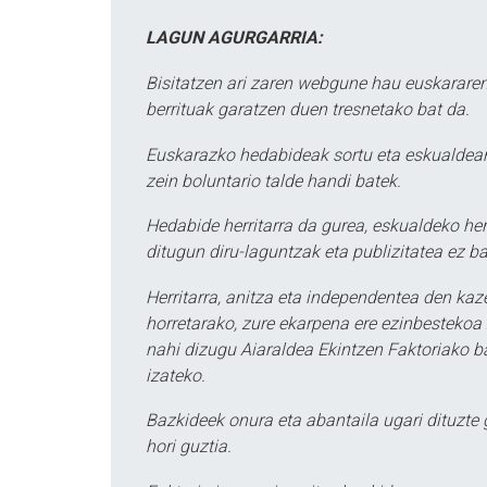
LAGUN AGURGARRIA:
Bisitatzen ari zaren webgune hau euskararen
berrituak garatzen duen tresnetako bat da.
Euskarazko hedabideak sortu eta eskualdean
zein boluntario talde handi batek.
Hedabide herritarra da gurea, eskualdeko her
ditugun diru-laguntzak eta publizitatea ez ba
Herritarra, anitza eta independentea den kaze
horretarako, zure ekarpena ere ezinbestekoa z
nahi dizugu Aiaraldea Ekintzen Faktoriako ba
izateko.
Bazkideek onura eta abantaila ugari dituzte
hori guztia.