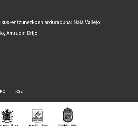
 Ikus-entzunezkoen arduraduna: Naia Vallejo
do, Amrudin Drljo
AKO
RSS