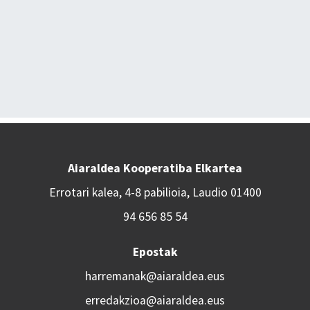
Aiaraldea Kooperatiba Elkartea
Errotari kalea, 4-8 pabilioia, Laudio 01400
94 656 85 54
Epostak
harremanak@aiaraldea.eus
erredakzioa@aiaraldea.eus