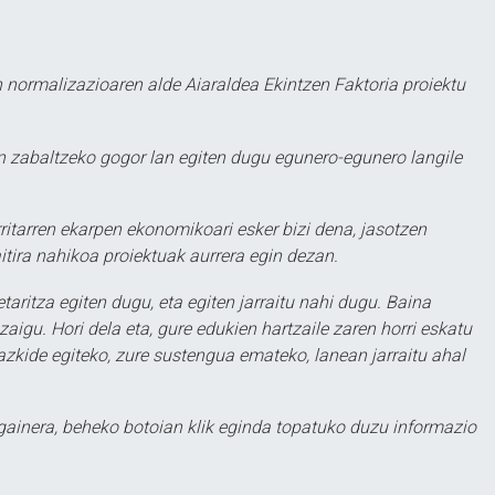
 normalizazioaren alde Aiaraldea Ekintzen Faktoria proiektu
 zabaltzeko gogor lan egiten dugu egunero-egunero langile
ritarren ekarpen ekonomikoari esker bizi dena, jasotzen
itira nahikoa proiektuak aurrera egin dezan.
taritza egiten dugu, eta egiten jarraitu nahi dugu. Baina
aigu. Hori dela eta, gure edukien hartzaile zaren horri eskatu
zkide egiteko, zure sustengua emateko, lanean jarraitu ahal
 gainera, beheko botoian klik eginda topatuko duzu informazio