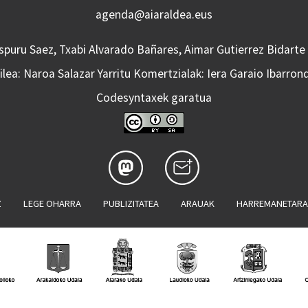
agenda@aiaraldea.eus
Aspuru Saez, Txabi Alvarado Bañares, Aimar Gutierrez Bidarte
lea: Naroa Salazar Yarritu Komertzialak: Iera Garaio Ibarron
Codesyntaxek garatua
Z
LEGE OHARRA
PUBLIZITATEA
ARAUAK
HARREMANETAR