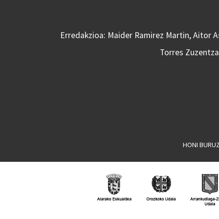
Erredakzioa: Maider Ramirez Martin, Aitor 
Torres Zuzentzai
HONI BURU