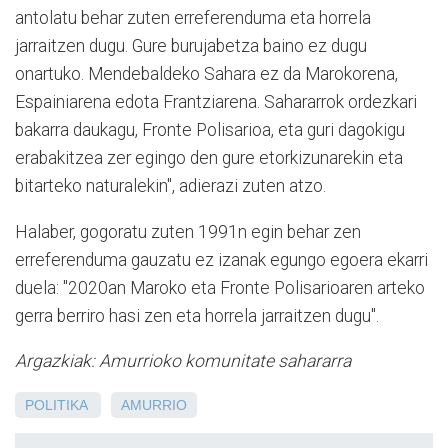
antolatu behar zuten erreferenduma eta horrela
jarraitzen dugu. Gure burujabetza baino ez dugu
onartuko. Mendebaldeko Sahara ez da Marokorena,
Espainiarena edota Frantziarena. Sahararrok ordezkari
bakarra daukagu, Fronte Polisarioa, eta guri dagokigu
erabakitzea zer egingo den gure etorkizunarekin eta
bitarteko naturalekin", adierazi zuten atzo.
Halaber, gogoratu zuten 1991n egin behar zen
erreferenduma gauzatu ez izanak egungo egoera ekarri
duela: "2020an Maroko eta Fronte Polisarioaren arteko
gerra berriro hasi zen eta horrela jarraitzen dugu".
Argazkiak: Amurrioko komunitate sahararra
POLITIKA
AMURRIO