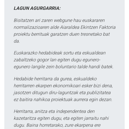
LAGUN AGURGARRIA:
Bisitatzen ari zaren webgune hau euskararen
normalizazioaren alde Aiaraldea Ekintzen Faktoria
proiektu berrituak garatzen duen tresnetako bat
da.
Euskarazko hedabideak sortu eta eskualdean
zabaltzeko gogor lan egiten dugu egunero-
egunero langile zein boluntario talde handi batek.
Hedabide herritarra da gurea, eskualdeko
herritarren ekarpen ekonomikoari esker bizi dena,
jasotzen ditugun diru-laguntzak eta publizitatea
ez baitira nahikoa proiektuak aurrera egin dezan.
Herritarra, anitza eta independentea den
kazetaritza egiten dugu, eta egiten jarraitu nahi
dugu. Baina horretarako, zure ekarpena ere