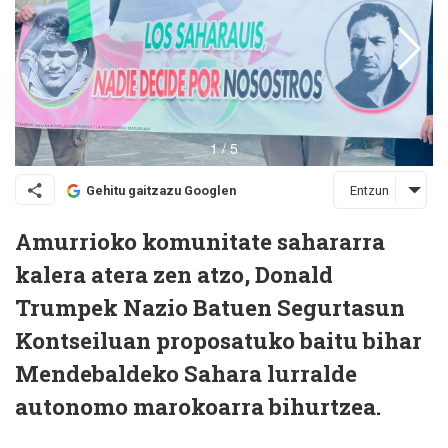
Entzun
Gehitu gaitzazu Googlen
Amurrioko komunitate sahararra
kalera atera zen atzo, Donald
Trumpek Nazio Batuen Segurtasun
Kontseiluan proposatuko baitu bihar
Mendebaldeko Sahara lurralde
autonomo marokoarra bihurtzea.