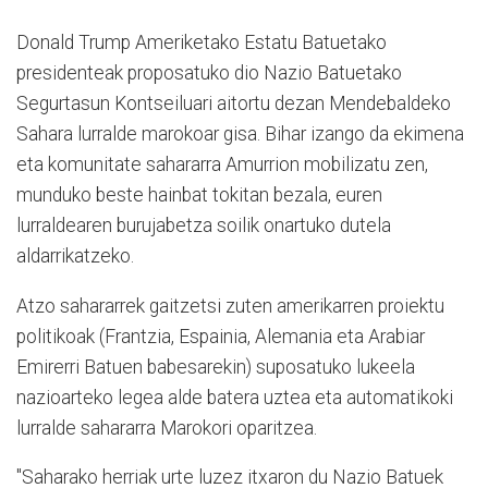
Donald Trump Ameriketako Estatu Batuetako
presidenteak proposatuko dio Nazio Batuetako
Segurtasun Kontseiluari aitortu dezan Mendebaldeko
Sahara lurralde marokoar gisa. Bihar izango da ekimena
eta komunitate sahararra Amurrion mobilizatu zen,
munduko beste hainbat tokitan bezala, euren
lurraldearen burujabetza soilik onartuko dutela
aldarrikatzeko.
Atzo sahararrek gaitzetsi zuten amerikarren proiektu
politikoak (Frantzia, Espainia, Alemania eta Arabiar
Emirerri Batuen babesarekin) suposatuko lukeela
nazioarteko legea alde batera uztea eta automatikoki
lurralde sahararra Marokori oparitzea.
"Saharako herriak urte luzez itxaron du Nazio Batuek