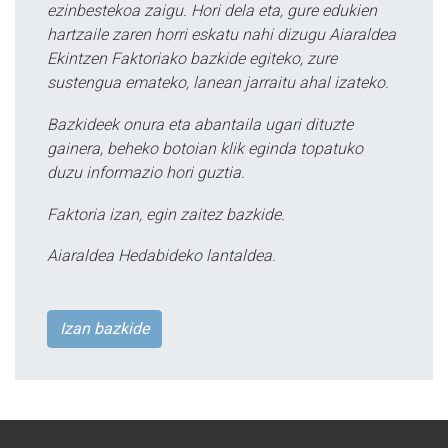
ezinbestekoa zaigu. Hori dela eta, gure edukien
hartzaile zaren horri eskatu nahi dizugu Aiaraldea
Ekintzen Faktoriako bazkide egiteko, zure
sustengua emateko, lanean jarraitu ahal izateko.
Bazkideek onura eta abantaila ugari dituzte
gainera, beheko botoian klik eginda topatuko
duzu informazio hori guztia.
Faktoria izan, egin zaitez bazkide.
Aiaraldea Hedabideko lantaldea.
Izan bazkide