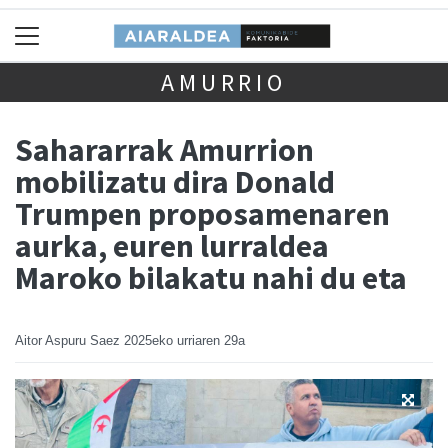
AMURRIO
Sahararrak Amurrion
mobilizatu dira Donald
Trumpen proposamenaren
aurka, euren lurraldea
Maroko bilakatu nahi du eta
Aitor Aspuru Saez
2025eko urriaren 29a