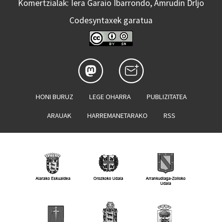
Komertzialak: Iera Garaio Ibarrondo, Amrudin Drljo
Codesyntaxek garatua
HONI BURUZ
LEGE OHARRA
PUBLIZITATEA
ARAUAK
HARREMANETARAKO
RSS