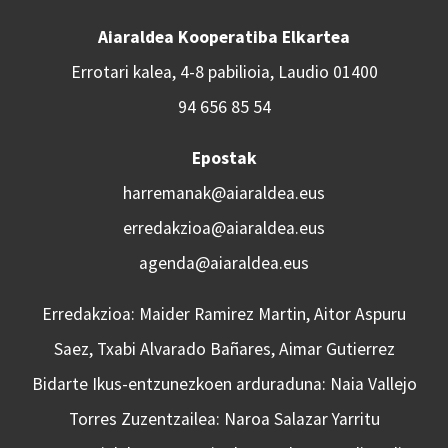
Aiaraldea Kooperatiba Elkartea
Errotari kalea, 4-8 pabilioia, Laudio 01400
94 656 85 54
Epostak
harremanak@aiaraldea.eus
erredakzioa@aiaraldea.eus
agenda@aiaraldea.eus
Erredakzioa: Maider Ramirez Martin, Aitor Aspuru
Saez, Txabi Alvarado Bañares, Aimar Gutierrez
Bidarte Ikus-entzunezkoen arduraduna: Naia Vallejo
Torres Zuzentzailea: Naroa Salazar Yarritu