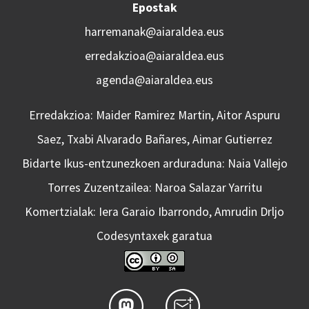
Epostak
harremanak@aiaraldea.eus
erredakzioa@aiaraldea.eus
agenda@aiaraldea.eus
Erredakzioa: Maider Ramirez Martin, Aitor Aspuru
Saez, Txabi Alvarado Bañares, Aimar Gutierrez
Bidarte Ikus-entzunezkoen arduraduna: Naia Vallejo
Torres Zuzentzailea: Naroa Salazar Yarritu
Komertzialak: Iera Garaio Ibarrondo, Amrudin Drljo
Codesyntaxek garatua