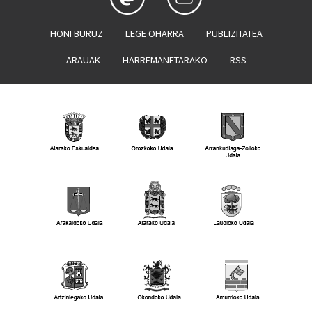
HONI BURUZ
LEGE OHARRA
PUBLIZITATEA
ARAUAK
HARREMANETARAKO
RSS