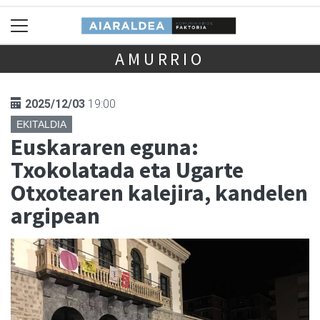
AMURRIO
2025/12/03
19:00
EKITALDIA
Euskararen eguna:
Txokolatada eta Ugarte
Otxotearen kalejira, kandelen
argipean