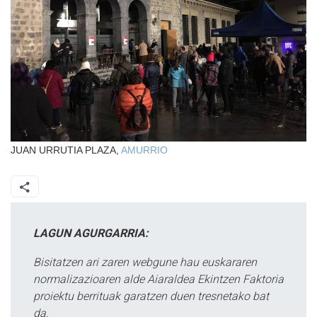
JUAN URRUTIA PLAZA,
AMURRIO
LAGUN AGURGARRIA:
Bisitatzen ari zaren webgune hau euskararen
normalizazioaren alde Aiaraldea Ekintzen Faktoria
proiektu berrituak garatzen duen tresnetako bat
da.