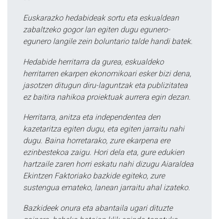
Euskarazko hedabideak sortu eta eskualdean
zabaltzeko gogor lan egiten dugu egunero-
egunero langile zein boluntario talde handi batek.
Hedabide herritarra da gurea, eskualdeko
herritarren ekarpen ekonomikoari esker bizi dena,
jasotzen ditugun diru-laguntzak eta publizitatea
ez baitira nahikoa proiektuak aurrera egin dezan.
Herritarra, anitza eta independentea den
kazetaritza egiten dugu, eta egiten jarraitu nahi
dugu. Baina horretarako, zure ekarpena ere
ezinbestekoa zaigu. Hori dela eta, gure edukien
hartzaile zaren horri eskatu nahi dizugu Aiaraldea
Ekintzen Faktoriako bazkide egiteko, zure
sustengua emateko, lanean jarraitu ahal izateko.
Bazkideek onura eta abantaila ugari dituzte