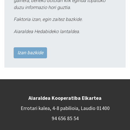
gainera, beheko botoian klik eginda topatuko
duzu informazio hori guztia.
Faktoria izan, egin zaitez bazkide.
Aiaraldea Hedabideko lantaldea.
Izan bazkide
Aiaraldea Kooperatiba Elkartea
Errotari kalea, 4-8 pabilioia, Laudio 01400
94 656 85 54