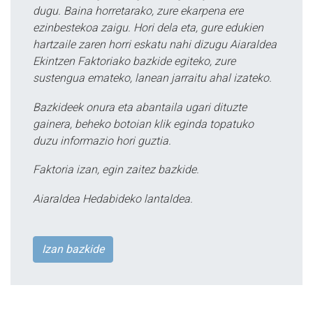
dugu. Baina horretarako, zure ekarpena ere
ezinbestekoa zaigu. Hori dela eta, gure edukien
hartzaile zaren horri eskatu nahi dizugu Aiaraldea
Ekintzen Faktoriako bazkide egiteko, zure
sustengua emateko, lanean jarraitu ahal izateko.
Bazkideek onura eta abantaila ugari dituzte
gainera, beheko botoian klik eginda topatuko
duzu informazio hori guztia.
Faktoria izan, egin zaitez bazkide.
Aiaraldea Hedabideko lantaldea.
Izan bazkide