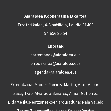
Aiaraldea Kooperatiba Elkartea
Errotari kalea, 4-8 pabilioia, Laudio 01400
94 656 85 54
Epostak
harremanak@aiaraldea.eus
erredakzioa@aiaraldea.eus
agenda@aiaraldea.eus
Erredakzioa: Maider Ramirez Martin, Aitor Aspuru
Saez, Txabi Alvarado Bañares, Aimar Gutierrez
Bidarte Ikus-entzunezkoen arduraduna: Naia Vallejo
Torres Zuzentzailea: Naroa Salazar Yarritu