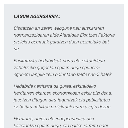
LAGUN AGURGARRIA:
Bisitatzen ari zaren webgune hau euskararen
normalizazioaren alde Aiaraldea Ekintzen Faktoria
proiektu berrituak garatzen duen tresnetako bat
da.
Euskarazko hedabideak sortu eta eskualdean
zabaltzeko gogor lan egiten dugu egunero-
egunero langile zein boluntario talde handi batek.
Hedabide herritarra da gurea, eskualdeko
herritarren ekarpen ekonomikoari esker bizi dena,
jasotzen ditugun diru-laguntzak eta publizitatea
ez baitira nahikoa proiektuak aurrera egin dezan.
Herritarra, anitza eta independentea den
kazetaritza egiten dugu, eta egiten jarraitu nahi