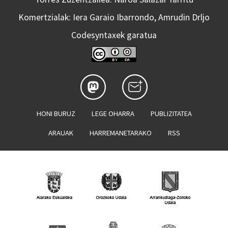
Komertzialak: Iera Garaio Ibarrondo, Amrudin Drljo
Codesyntaxek garatua
HONI BURUZ
LEGE OHARRA
PUBLIZITATEA
ARAUAK
HARREMANETARAKO
RSS