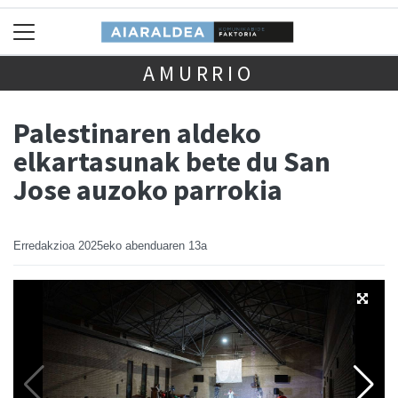
AMURRIO
Palestinaren aldeko
elkartasunak bete du San
Jose auzoko parrokia
Erredakzioa
2025eko abenduaren 13a