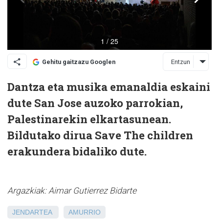
Entzun
Gehitu gaitzazu Googlen
Dantza eta musika emanaldia eskaini
dute San Jose auzoko parrokian,
Palestinarekin elkartasunean.
Bildutako dirua Save The children
erakundera bidaliko dute.
Argazkiak: Aimar Gutierrez Bidarte
JENDARTEA
AMURRIO