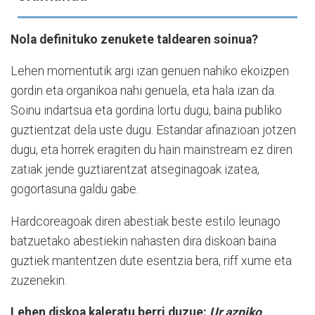
Nola definituko zenukete taldearen soinua?
Lehen momentutik argi izan genuen nahiko ekoizpen
gordin eta organikoa nahi genuela, eta hala izan da.
Soinu indartsua eta gordina lortu dugu, baina publiko
guztientzat dela uste dugu. Estandar afinazioan jotzen
dugu, eta horrek eragiten du hain mainstream ez diren
zatiak jende guztiarentzat atseginagoak izatea,
gogortasuna galdu gabe.
Hardcoreagoak diren abestiak beste estilo leunago
batzuetako abestiekin nahasten dira diskoan baina
guztiek mantentzen dute esentzia bera, riff xume eta
zuzenekin.
Lehen diskoa kaleratu berri duzue:
Ur azpiko