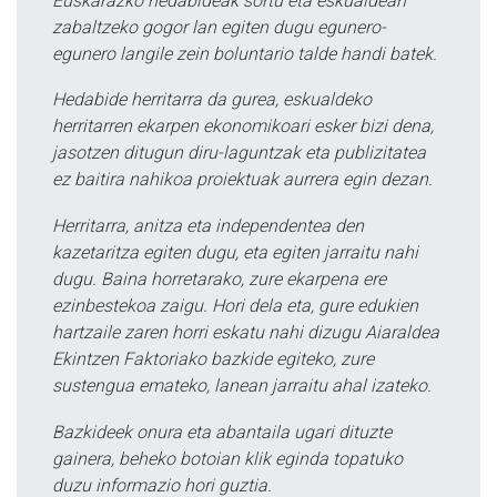
Euskarazko hedabideak sortu eta eskualdean
zabaltzeko gogor lan egiten dugu egunero-
egunero langile zein boluntario talde handi batek.
Hedabide herritarra da gurea, eskualdeko
herritarren ekarpen ekonomikoari esker bizi dena,
jasotzen ditugun diru-laguntzak eta publizitatea
ez baitira nahikoa proiektuak aurrera egin dezan.
Herritarra, anitza eta independentea den
kazetaritza egiten dugu, eta egiten jarraitu nahi
dugu. Baina horretarako, zure ekarpena ere
ezinbestekoa zaigu. Hori dela eta, gure edukien
hartzaile zaren horri eskatu nahi dizugu Aiaraldea
Ekintzen Faktoriako bazkide egiteko, zure
sustengua emateko, lanean jarraitu ahal izateko.
Bazkideek onura eta abantaila ugari dituzte
gainera, beheko botoian klik eginda topatuko
duzu informazio hori guztia.