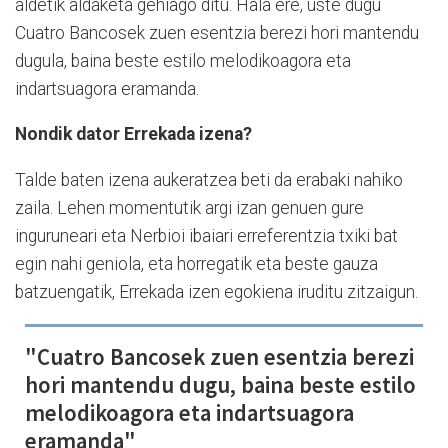
aldetik aldaketa gehiago ditu. Hala ere, uste dugu
Cuatro Bancosek zuen esentzia berezi hori mantendu
dugula, baina beste estilo melodikoagora eta
indartsuagora eramanda.
Nondik dator Errekada izena?
Talde baten izena aukeratzea beti da erabaki nahiko
zaila. Lehen momentutik argi izan genuen gure
inguruneari eta Nerbioi ibaiari erreferentzia txiki bat
egin nahi geniola, eta horregatik eta beste gauza
batzuengatik, Errekada izen egokiena iruditu zitzaigun.
"Cuatro Bancosek zuen esentzia berezi
hori mantendu dugu, baina beste estilo
melodikoagora eta indartsuagora
eramanda"