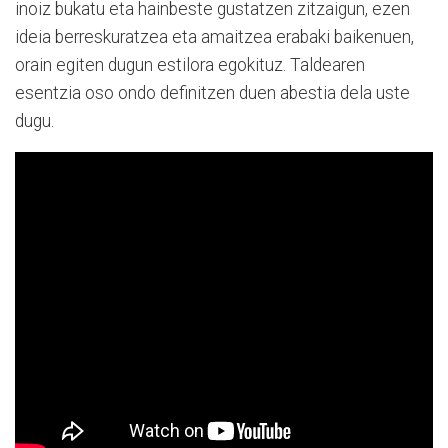
inoiz bukatu eta hainbeste gustatzen zitzaigun, ezen
ideia berreskuratzea eta amaitzea erabaki baikenuen,
orain egiten dugun estilora egokituz. Taldearen
esentzia oso ondo definitzen duen abestia dela uste
dugu.