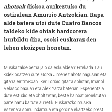
ahotsak
diskoa aurkeztuko du
ostiralean Amurrio Antzokian. Rapa
alde batera utzi dute Cuatro Bancos
taldeko kide ohiak hardcorera
hurbildu dira, osoki euskaraz den
lehen ekoizpen honetan.
Musika talde berria jaio da eskualdean: Errekada. Lau
kidek osatzen dute: Gorka Jimenez ahots nagusian eta
gitarra erritmikoan, Iker Toribio gitarra solistan, Imanol
Velasco baxuan eta Alex Yarza baterian. Esperientzia
dute estudio eta oholtzetan, beste hainbat proiektutan
parte hartu baitute aurretik. Euskarazko musika
eszenara soinu indartsua eta gordina ekartzeko prest