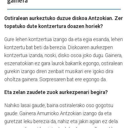
gainera"
Ostiralean aurkeztuko duzue diskoa Antzokian. Zer
topatuko dute kontzertura doazen horiek?
Gure lehen kontzertua izango da eta egia esanda, lehen
kontzertu bat beti da berezia. Diskoaren aurkezpen
kontzertua izanda, noski, disko osoa joko dugu. Gainera,
eszenatokian ez gara laurok bakarrik egongo, ostiralean
gurekin izango diren zenbait musikari ere igoko dira
oholtza gainera. Sorpresaren bat ere egongo da.
Eta zelan zaudete zuok aurkezpenari begira?
Nahiko lasai gaude, baina ostiralerako oso gogotsu
gaude. Gainera Amurrioko Antzokian izango da eta
guretzat leku berezia da, nahiz eta jakin agian ez dela