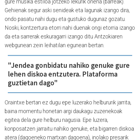
gure musika estiloa jotzeko lekurik onena (barreak).
Gehienak segur aski senideak eta lagunak izango dira,
ondo pasatu nahi dugu eta gustuko dugunaz gozatu.
Noski, kontzertura etorri nahi duenak ongi etorria izango
da eta sarrerak eskuragarri izango ditu Antzokiaren
webgunean zein leihatilan egunean bertan.
"Jendea gonbidatu nahiko genuke gure
lehen diskoa entzutera. Plataforma
guztietan dago"
Oraintxe bertan ez dugu epe luzerako helbururik jarrita,
baina momentu honetan argi daukagu zuzenekoak
egitea dela gure helburu nagusia. Epe luzera,
konposatzen jarraitu nahiko genuke, eta bigarren diskoa
atera (dagoeneko martxan dagoena), inolako presarik