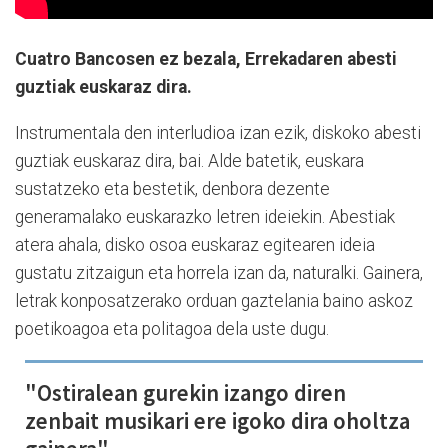
Cuatro Bancosen ez bezala, Errekadaren abesti
guztiak euskaraz dira.
Instrumentala den interludioa izan ezik, diskoko abesti
guztiak euskaraz dira, bai. Alde batetik, euskara
sustatzeko eta bestetik, denbora dezente
generamalako euskarazko letren ideiekin. Abestiak
atera ahala, disko osoa euskaraz egitearen ideia
gustatu zitzaigun eta horrela izan da, naturalki. Gainera,
letrak konposatzerako orduan gaztelania baino askoz
poetikoagoa eta politagoa dela uste dugu.
"Ostiralean gurekin izango diren
zenbait musikari ere igoko dira oholtza