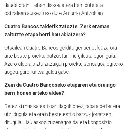
daude orain. Lehen diskoa atera berri dute eta
ostiralean aurkeztuko dute Amurrio Antzokian.
Cuatro Bancos taldetik zatozte. Zerk eraman
zaituzte etapa berri hau abiatzera?
Otsailean Cuatro Bancos gelditu genuenetik azarora
arte beste proiektu batzuetan murgilduta egon gara.
Azaro aldera piztu zitzaigun proiektu serioagoa egiteko
gogoa, gure funtsa galdu gabe.
Zein da Cuatro Bancoseko etaparen eta oraingo
berri honen arteko aldea?
Bereziki musika estiloari dagokionez, rapa alde batera
utzi dugula eta orain beste estilo batzuk jorratzen
ditugula. Hau askoz zuzenagoa da, eta konposizio