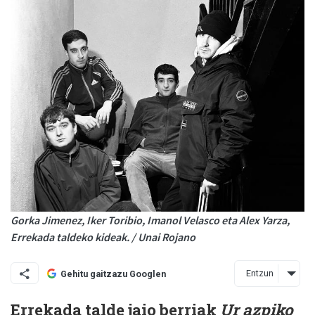
Gorka Jimenez, Iker Toribio, Imanol Velasco eta Alex Yarza,
Errekada taldeko kideak. / Unai Rojano
Entzun
Gehitu gaitzazu Googlen
Errekada talde jaio berriak
Ur azpiko