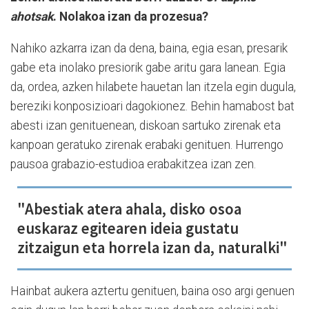
ahotsak
. Nolakoa izan da prozesua?
Nahiko azkarra izan da dena, baina, egia esan, presarik
gabe eta inolako presiorik gabe aritu gara lanean. Egia
da, ordea, azken hilabete hauetan lan itzela egin dugula,
bereziki konposizioari dagokionez. Behin hamabost bat
abesti izan genituenean, diskoan sartuko zirenak eta
kanpoan geratuko zirenak erabaki genituen. Hurrengo
pausoa grabazio-estudioa erabakitzea izan zen.
"Abestiak atera ahala, disko osoa
euskaraz egitearen ideia gustatu
zitzaigun eta horrela izan da, naturalki"
Hainbat aukera aztertu genituen, baina oso argi genuen