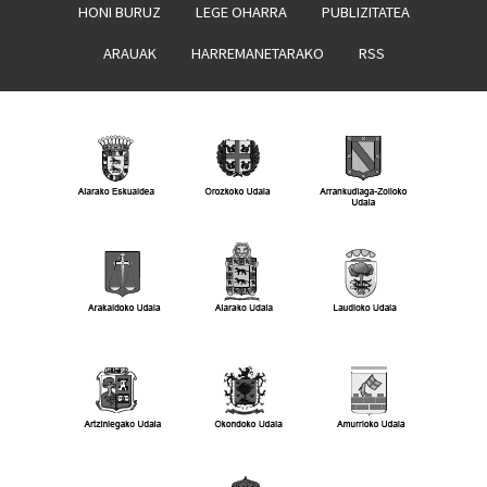
HONI BURUZ
LEGE OHARRA
PUBLIZITATEA
ARAUAK
HARREMANETARAKO
RSS