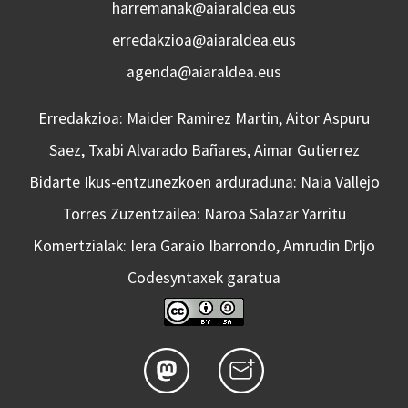
harremanak@aiaraldea.eus
erredakzioa@aiaraldea.eus
agenda@aiaraldea.eus
Erredakzioa: Maider Ramirez Martin, Aitor Aspuru
Saez, Txabi Alvarado Bañares, Aimar Gutierrez
Bidarte Ikus-entzunezkoen arduraduna: Naia Vallejo
Torres Zuzentzailea: Naroa Salazar Yarritu
Komertzialak: Iera Garaio Ibarrondo, Amrudin Drljo
Codesyntaxek garatua