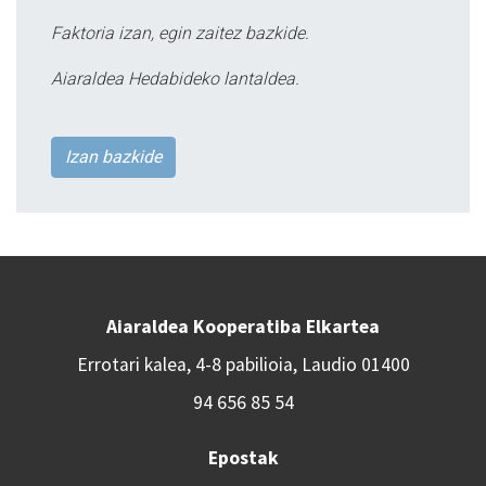
Faktoria izan, egin zaitez bazkide.
Aiaraldea Hedabideko lantaldea.
Izan bazkide
Aiaraldea Kooperatiba Elkartea
Errotari kalea, 4-8 pabilioia, Laudio 01400
94 656 85 54
Epostak