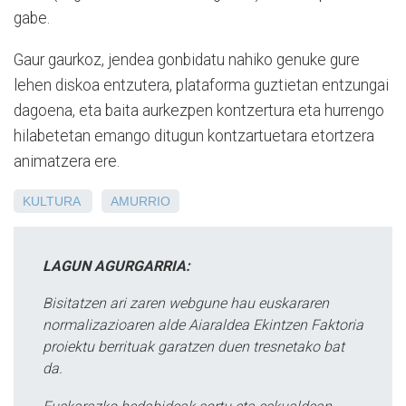
gabe.
Gaur gaurkoz, jendea gonbidatu nahiko genuke gure
lehen diskoa entzutera, plataforma guztietan entzungai
dagoena, eta baita aurkezpen kontzertura eta hurrengo
hilabetetan emango ditugun kontzartuetara etortzera
animatzera ere.
KULTURA
AMURRIO
LAGUN AGURGARRIA:
Bisitatzen ari zaren webgune hau euskararen
normalizazioaren alde Aiaraldea Ekintzen Faktoria
proiektu berrituak garatzen duen tresnetako bat
da.