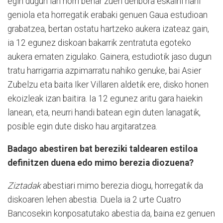
egin dugun lan horri behar zuen denbora eskaini nahi
geniola eta horregatik erabaki genuen Gaua estudioan
grabatzea, bertan ostatu hartzeko aukera izateaz gain,
ia 12 egunez diskoan bakarrik zentratuta egoteko
aukera ematen zigulako. Gainera, estudiotik jaso dugun
tratu harrigarria azpimarratu nahiko genuke, bai Asier
Zubelzu eta baita Iker Villaren aldetik ere, disko honen
ekoizleak izan baitira. Ia 12 egunez aritu gara haiekin
lanean, eta, neurri handi batean egin duten lanagatik,
posible egin dute disko hau argitaratzea.
Badago abestiren bat bereziki taldearen estiloa
definitzen duena edo mimo berezia diozuena?
Ziztadak
abestiari mimo berezia diogu, horregatik da
diskoaren lehen abestia. Duela ia 2 urte Cuatro
Bancosekin konposatutako abestia da, baina ez genuen