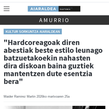
AMURRIO
KULTUR SORKUNTZA AIARALDEAN
"Hardcoreagoak diren
abestiak beste estilo leunago
batzuetakoekin nahasten
dira diskoan baina guztiek
mantentzen dute esentzia
bera"
Maider Ramirez Martin
2026ko martxoaren 25a