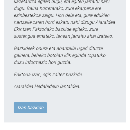
kazetaritza egiten dugu, eta egiten jarraitu nahi
dugu. Baina horretarako, zure ekarpena ere
ezinbestekoa zaigu. Hori dela eta, gure edukien
hartzaile zaren horri eskatu nahi dizugu Aiaraldea
Ekintzen Faktoriako bazkide egiteko, zure
sustengua emateko, lanean jarraitu ahal izateko.
Bazkideek onura eta abantaila ugari dituzte
gainera, beheko botoian klik eginda topatuko
duzu informazio hori guztia.
Faktoria izan, egin zaitez bazkide.
Aiaraldea Hedabideko lantaldea.
Izan bazkide