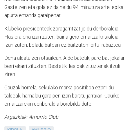
Gasteizen eta gola ez da heldu 94. minutura arte, epika
apurra emanda garaipenari.
Klubeko presidenteak zoragarritzat jo du denboraldia.
Hasiera ona izan zuten, baina gero emaitza krisialdia
izan zuten, bolada batean ez baitzuten lortu irabaztea.
Dena aldatu zen otsailean. Alde batetik, pare bat jokalari
berri ekarri zituzten. Bestetik, lesioak zituztenak itzuli
ziren.
Gauzak horrela, sekulako marka positiboa ezarri du
taldeak, hamalau garaipen izan baititu jarraian. Gaurko
emaitzarekin denboraldia borobildu dute.
Argazkiak: Amurrio Club
KIROLA
AMURRIO