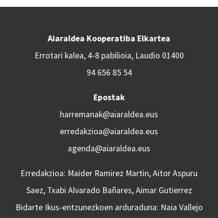
Aiaraldea Kooperatiba Elkartea
Errotari kalea, 4-8 pabilioia, Laudio 01400
94 656 85 54
Epostak
harremanak@aiaraldea.eus
erredakzioa@aiaraldea.eus
agenda@aiaraldea.eus
Erredakzioa: Maider Ramirez Martin, Aitor Aspuru
Saez, Txabi Alvarado Bañares, Aimar Gutierrez
Bidarte Ikus-entzunezkoen arduraduna: Naia Vallejo