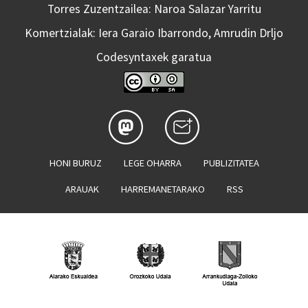
Torres Zuzentzailea: Naroa Salazar Yarritu
Komertzialak: Iera Garaio Ibarrondo, Amrudin Drljo
Codesyntaxek garatua
HONI BURUZ
LEGE OHARRA
PUBLIZITATEA
ARAUAK
HARREMANETARAKO
RSS