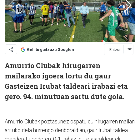
Entzun
Gehitu gaitzazu Googlen
Amurrio Clubak hirugarren
mailarako igoera lortu du gaur
Gasteizen Irubat taldeari irabazi eta
gero. 94. minutuan sartu dute gola.
Amurrio Clubak poztasunez ospatu du hirugarren mailan
arituko dela hurrengo denboraldian, gaur Irubat taldea
menderatu ondoren. 0-1 irabazi dute aiaraldearrek