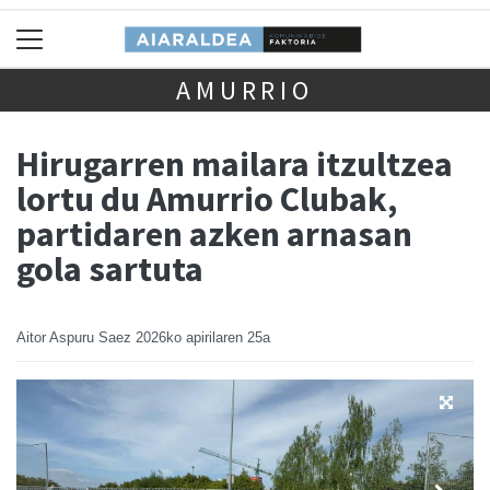
AMURRIO
Hirugarren mailara itzultzea
lortu du Amurrio Clubak,
partidaren azken arnasan
gola sartuta
Aitor Aspuru Saez
2026ko apirilaren 25a