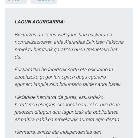
LAGUN AGURGARRIA:
Bisitatzen ari zaren webgune hau euskararen
normalizazioaren alde Aiaraldea Ekintzen Faktoria
proiektu berrituak garatzen duen tresnetako bat
da.
Euskarazko hedabideak sortu eta eskualdean
zabaltzeko gogor lan egiten dugu egunero-
egunero langile zein boluntario talde handi batek.
Hedabide herritarra da gurea, eskualdeko
herritarren ekarpen ekonomikoari esker bizi dena,
jasotzen ditugun diru-laguntzak eta publizitatea
ez baitira nahikoa proiektuak aurrera egin dezan.
Herritarra, anitza eta independentea den