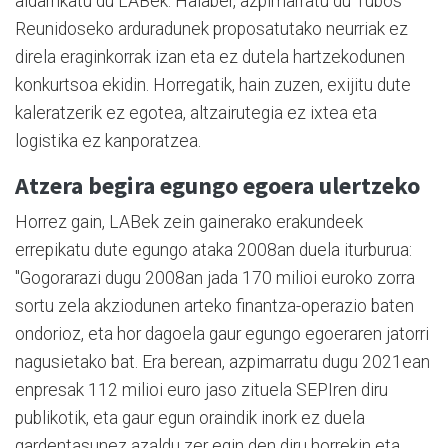
aldarrikatu du LABek. Halaber, azpimarratu du Tubos
Reunidoseko arduradunek proposatutako neurriak ez
direla eraginkorrak izan eta ez dutela hartzekodunen
konkurtsoa ekidin. Horregatik, hain zuzen, exijitu dute
kaleratzerik ez egotea, altzairutegia ez ixtea eta
logistika ez kanporatzea.
Atzera begira egungo egoera ulertzeko
Horrez gain, LABek zein gainerako erakundeek
errepikatu dute egungo ataka 2008an duela iturburua:
"Gogorarazi dugu 2008an jada 170 milioi euroko zorra
sortu zela akziodunen arteko finantza-operazio baten
ondorioz, eta hor dagoela gaur egungo egoeraren jatorri
nagusietako bat. Era berean, azpimarratu dugu 2021ean
enpresak 112 milioi euro jaso zituela SEPIren diru
publikotik, eta gaur egun oraindik inork ez duela
gardentasunez azaldu zer egin den diru horrekin eta