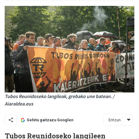
Tubos Reunidoseko langileak, grebako une batean. /
Aiaraldea.eus
Entzun
Gehitu gaitzazu Googlen
Tubos Reunidoseko langileen