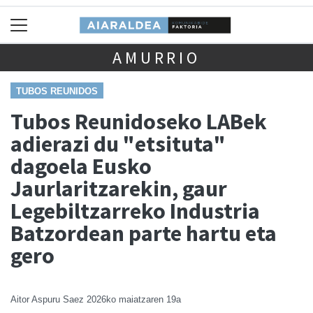
AMURRIO
TUBOS REUNIDOS
Tubos Reunidoseko LABek
adierazi du "etsituta"
dagoela Eusko
Jaurlaritzarekin, gaur
Legebiltzarreko Industria
Batzordean parte hartu eta
gero
Aitor Aspuru Saez
2026ko maiatzaren 19a