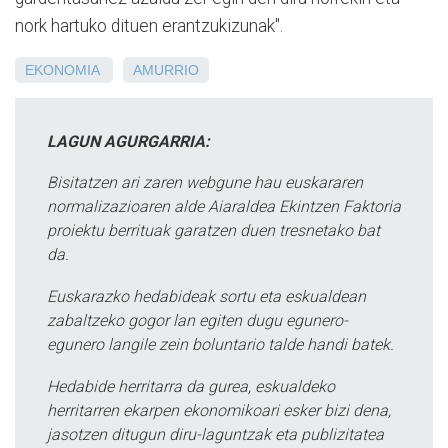
nork hartuko dituen erantzukizunak".
EKONOMIA
AMURRIO
LAGUN AGURGARRIA:
Bisitatzen ari zaren webgune hau euskararen
normalizazioaren alde Aiaraldea Ekintzen Faktoria
proiektu berrituak garatzen duen tresnetako bat
da.
Euskarazko hedabideak sortu eta eskualdean
zabaltzeko gogor lan egiten dugu egunero-
egunero langile zein boluntario talde handi batek.
Hedabide herritarra da gurea, eskualdeko
herritarren ekarpen ekonomikoari esker bizi dena,
jasotzen ditugun diru-laguntzak eta publizitatea