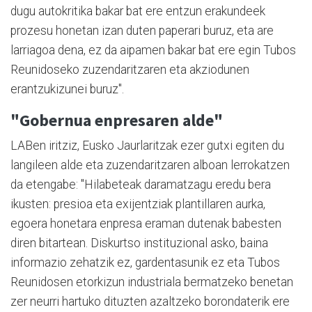
dugu autokritika bakar bat ere entzun erakundeek
prozesu honetan izan duten paperari buruz, eta are
larriagoa dena, ez da aipamen bakar bat ere egin Tubos
Reunidoseko zuzendaritzaren eta akziodunen
erantzukizunei buruz".
"Gobernua enpresaren alde"
LABen iritziz, Eusko Jaurlaritzak ezer gutxi egiten du
langileen alde eta zuzendaritzaren alboan lerrokatzen
da etengabe: "Hilabeteak daramatzagu eredu bera
ikusten: presioa eta exijentziak plantillaren aurka,
egoera honetara enpresa eraman dutenak babesten
diren bitartean. Diskurtso instituzional asko, baina
informazio zehatzik ez, gardentasunik ez eta Tubos
Reunidosen etorkizun industriala bermatzeko benetan
zer neurri hartuko dituzten azaltzeko borondaterik ere