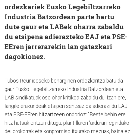
ordezkariek Eusko Legebiltzarreko
Industria Batzordean parte hartu
dute gaur eta LABek oharra zabaldu
du etsipena adierazteko EAJ eta PSE-
EEren jarrerarekin lan gatazkari
dagokionez.
Tubos Reunidoseko beharginen ordezkaritza batu da
gaur Eusko Legebiltzarreko Industria Batzordean eta
LAB sindikatuak oso ohar kritikoa zabaldu du. Izan ere,
langile erakundeak etsipen sentsazioa adierazi du EAJ
eta PSE-EEren hitzartzeen ondorioz: "Beste behin ere
hitz hutsak entzun ditugu, plantillaren 'ardurari' egindako
dei orokorrak eta konpromiso itxurako mezuak, baina ez