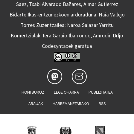
Saez, Txabi Alvarado Bañares, Aimar Gutierrez
Bidarte Ikus-entzunezkoen arduraduna: Naia Vallejo
Torres Zuzentzailea: Naroa Salazar Yarritu
Komertzialak: Iera Garaio Ibarrondo, Amrudin Drljo
Codesyntaxek garatua
HONI BURUZ
LEGE OHARRA
PUBLIZITATEA
ARAUAK
HARREMANETARAKO
RSS