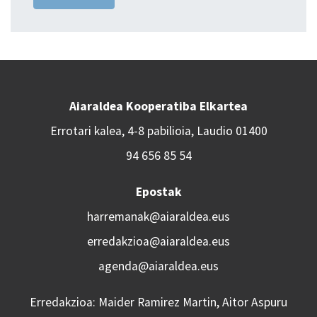
Aiaraldea Kooperatiba Elkartea
Errotari kalea, 4-8 pabilioia, Laudio 01400
94 656 85 54
Epostak
harremanak@aiaraldea.eus
erredakzioa@aiaraldea.eus
agenda@aiaraldea.eus
Erredakzioa: Maider Ramirez Martin, Aitor Aspuru