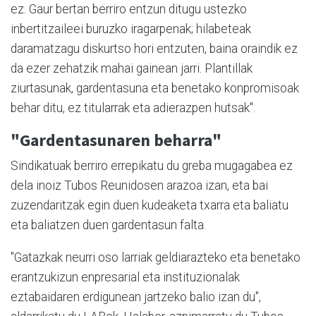
ez. Gaur bertan berriro entzun ditugu ustezko
inbertitzaileei buruzko iragarpenak; hilabeteak
daramatzagu diskurtso hori entzuten, baina oraindik ez
da ezer zehatzik mahai gainean jarri. Plantillak
ziurtasunak, gardentasuna eta benetako konpromisoak
behar ditu, ez titularrak eta adierazpen hutsak".
"Gardentasunaren beharra"
Sindikatuak berriro errepikatu du greba mugagabea ez
dela inoiz Tubos Reunidosen arazoa izan, eta bai
zuzendaritzak egin duen kudeaketa txarra eta baliatu
eta baliatzen duen gardentasun falta.
"Gatazkak neurri oso larriak geldiarazteko eta benetako
erantzukizun enpresarial eta instituzionalak
eztabaidaren erdigunean jartzeko balio izan du",