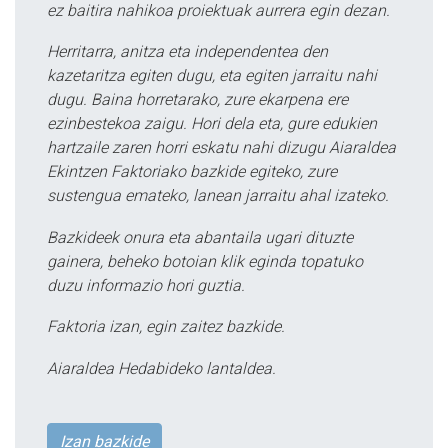
ez baitira nahikoa proiektuak aurrera egin dezan.
Herritarra, anitza eta independentea den
kazetaritza egiten dugu, eta egiten jarraitu nahi
dugu. Baina horretarako, zure ekarpena ere
ezinbestekoa zaigu. Hori dela eta, gure edukien
hartzaile zaren horri eskatu nahi dizugu Aiaraldea
Ekintzen Faktoriako bazkide egiteko, zure
sustengua emateko, lanean jarraitu ahal izateko.
Bazkideek onura eta abantaila ugari dituzte
gainera, beheko botoian klik eginda topatuko
duzu informazio hori guztia.
Faktoria izan, egin zaitez bazkide.
Aiaraldea Hedabideko lantaldea.
Izan bazkide