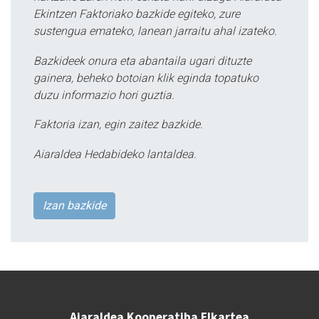
Ekintzen Faktoriako bazkide egiteko, zure
sustengua emateko, lanean jarraitu ahal izateko.
Bazkideek onura eta abantaila ugari dituzte
gainera, beheko botoian klik eginda topatuko
duzu informazio hori guztia.
Faktoria izan, egin zaitez bazkide.
Aiaraldea Hedabideko lantaldea.
Izan bazkide
Aiaraldea Kooperatiba Elkartea