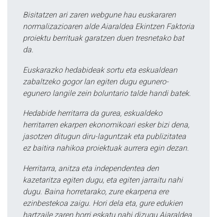
Bisitatzen ari zaren webgune hau euskararen
normalizazioaren alde Aiaraldea Ekintzen Faktoria
proiektu berrituak garatzen duen tresnetako bat
da.
Euskarazko hedabideak sortu eta eskualdean
zabaltzeko gogor lan egiten dugu egunero-
egunero langile zein boluntario talde handi batek.
Hedabide herritarra da gurea, eskualdeko
herritarren ekarpen ekonomikoari esker bizi dena,
jasotzen ditugun diru-laguntzak eta publizitatea
ez baitira nahikoa proiektuak aurrera egin dezan.
Herritarra, anitza eta independentea den
kazetaritza egiten dugu, eta egiten jarraitu nahi
dugu. Baina horretarako, zure ekarpena ere
ezinbestekoa zaigu. Hori dela eta, gure edukien
hartzaile zaren horri eskatu nahi dizugu Aiaraldea