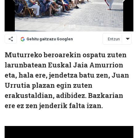
Entzun
Gehitu gaitzazu Googlen
Muturreko beroarekin ospatu zuten
larunbatean Euskal Jaia Amurrion
eta, hala ere, jendetza batu zen, Juan
Urrutia plazan egin zuten
erakustaldian, adibidez. Bazkarian
ere ez zen jenderik falta izan.