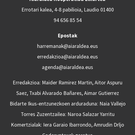
Errotari kalea, 4-8 pabilioia, Laudio 01400
94 656 85 54
Epostak
harremanak@aiaraldea.eus
erredakzioa@aiaraldea.eus
agenda@aiaraldea.eus
Erredakzioa: Maider Ramirez Martin, Aitor Aspuru
Saez, Txabi Alvarado Bañares, Aimar Gutierrez
Bidarte Ikus-entzunezkoen arduraduna: Naia Vallejo
Torres Zuzentzailea: Naroa Salazar Yarritu
Komertzialak: Iera Garaio Ibarrondo, Amrudin Drljo