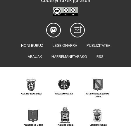
Codesyntaxek garatua
HONI BURUZ
LEGE OHARRA
PUBLIZITATEA
ARAUAK
HARREMANETARAKO
RSS