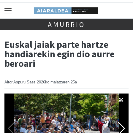
AMURRIO
Euskal jaiak parte hartze
handiarekin egin dio aurre
beroari
Aitor Aspuru Saez
2026ko maiatzaren 25a