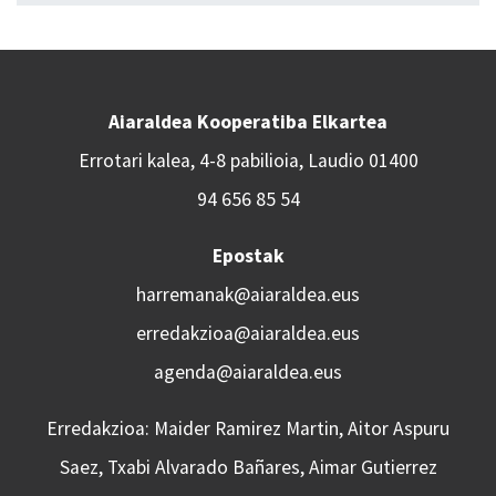
Aiaraldea Kooperatiba Elkartea
Errotari kalea, 4-8 pabilioia, Laudio 01400
94 656 85 54
Epostak
harremanak@aiaraldea.eus
erredakzioa@aiaraldea.eus
agenda@aiaraldea.eus
Erredakzioa: Maider Ramirez Martin, Aitor Aspuru
Saez, Txabi Alvarado Bañares, Aimar Gutierrez