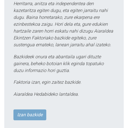
Herritarra, anitza eta independentea den
kazetaritza egiten dugu, eta egiten jarraitu nahi
dugu. Baina horretarako, zure ekarpena ere
ezinbestekoa zaigu. Hori dela eta, gure edukien
hartzaile zaren horri eskatu nahi dizugu Aiaraldea
Ekintzen Faktoriako bazkide egiteko, zure
sustengua emateko, lanean jarraitu ahal izateko.
Bazkideek onura eta abantaila ugari dituzte
gainera, beheko botoian klik eginda topatuko
duzu informazio hori guztia.
Faktoria izan, egin zaitez bazkide.
Aiaraldea Hedabideko lantaldea.
Izan bazkide