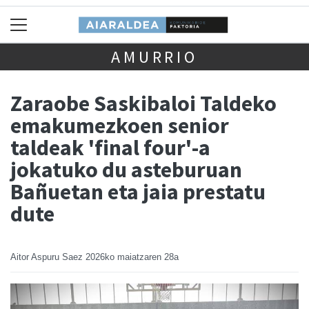
AMURRIO
Zaraobe Saskibaloi Taldeko
emakumezkoen senior
taldeak 'final four'-a
jokatuko du asteburuan
Bañuetan eta jaia prestatu
dute
Aitor Aspuru Saez
2026ko maiatzaren 28a