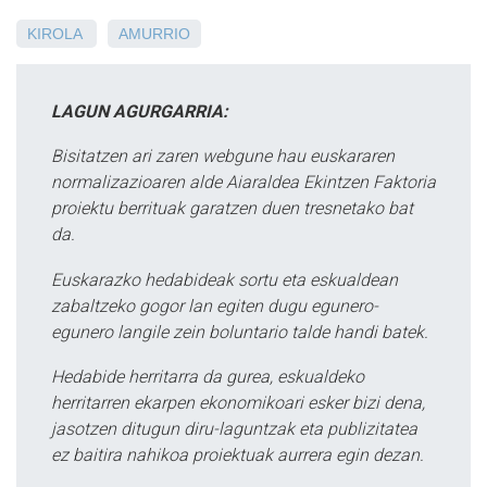
KIROLA
AMURRIO
LAGUN AGURGARRIA:
Bisitatzen ari zaren webgune hau euskararen
normalizazioaren alde Aiaraldea Ekintzen Faktoria
proiektu berrituak garatzen duen tresnetako bat
da.
Euskarazko hedabideak sortu eta eskualdean
zabaltzeko gogor lan egiten dugu egunero-
egunero langile zein boluntario talde handi batek.
Hedabide herritarra da gurea, eskualdeko
herritarren ekarpen ekonomikoari esker bizi dena,
jasotzen ditugun diru-laguntzak eta publizitatea
ez baitira nahikoa proiektuak aurrera egin dezan.