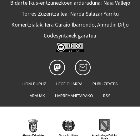
Bidarte Ikus-entzunezkoen arduraduna: Naia Vallejo
Torres Zuzentzailea: Naroa Salazar Yarritu
Komertzialak: Iera Garaio Ibarrondo, Amrudin Drljo
Codesyntaxek garatua
HONI BURUZ
LEGE OHARRA
PUBLIZITATEA
ARAUAK
HARREMANETARAKO
RSS