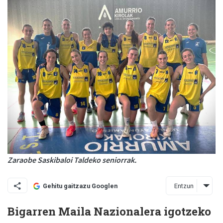
Zaraobe Saskibaloi Taldeko seniorrak.
Entzun
Gehitu gaitzazu Googlen
Bigarren Maila Nazionalera igotzeko