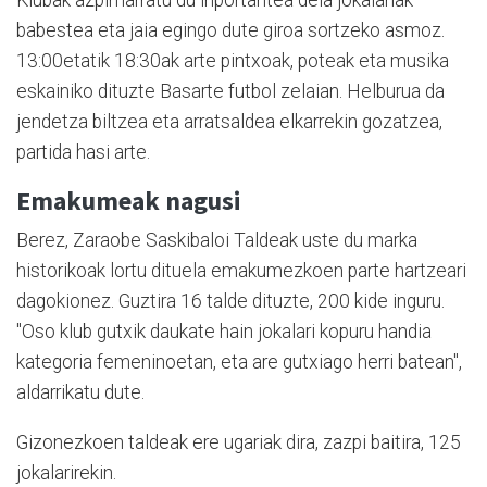
babestea eta jaia egingo dute giroa sortzeko asmoz.
13:00etatik 18:30ak arte pintxoak, poteak eta musika
eskainiko dituzte Basarte futbol zelaian. Helburua da
jendetza biltzea eta arratsaldea elkarrekin gozatzea,
partida hasi arte.
Emakumeak nagusi
Berez, Zaraobe Saskibaloi Taldeak uste du marka
historikoak lortu dituela emakumezkoen parte hartzeari
dagokionez. Guztira 16 talde dituzte, 200 kide inguru.
"Oso klub gutxik daukate hain jokalari kopuru handia
kategoria femeninoetan, eta are gutxiago herri batean",
aldarrikatu dute.
Gizonezkoen taldeak ere ugariak dira, zazpi baitira, 125
jokalarirekin.