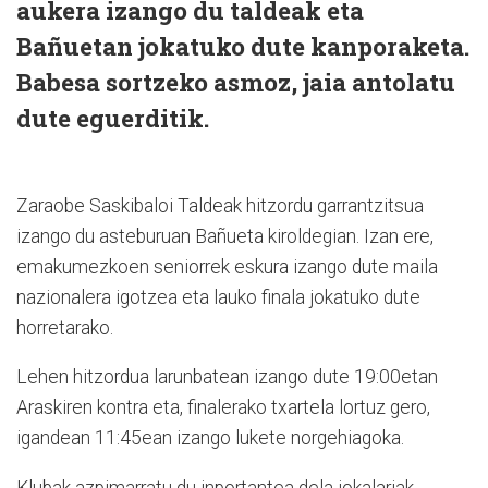
aukera izango du taldeak eta
Bañuetan jokatuko dute kanporaketa.
Babesa sortzeko asmoz, jaia antolatu
dute eguerditik.
Zaraobe Saskibaloi Taldeak hitzordu garrantzitsua
izango du asteburuan Bañueta kiroldegian. Izan ere,
emakumezkoen seniorrek eskura izango dute maila
nazionalera igotzea eta lauko finala jokatuko dute
horretarako.
Lehen hitzordua larunbatean izango dute 19:00etan
Araskiren kontra eta, finalerako txartela lortuz gero,
igandean 11:45ean izango lukete norgehiagoka.
Klubak azpimarratu du inportantea dela jokalariak