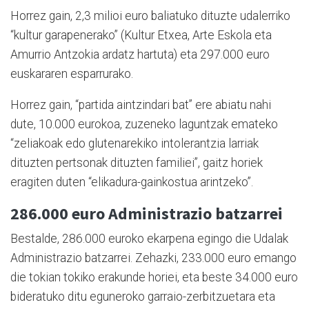
Horrez gain, 2,3 milioi euro baliatuko dituzte udalerriko
“kultur garapenerako” (Kultur Etxea, Arte Eskola eta
Amurrio Antzokia ardatz hartuta) eta 297.000 euro
euskararen esparrurako.
Horrez gain, “partida aintzindari bat” ere abiatu nahi
dute, 10.000 eurokoa, zuzeneko laguntzak emateko
“zeliakoak edo glutenarekiko intolerantzia larriak
dituzten pertsonak dituzten familiei”, gaitz horiek
eragiten duten “elikadura-gainkostua arintzeko”.
286.000 euro Administrazio batzarrei
Bestalde, 286.000 euroko ekarpena egingo die Udalak
Administrazio batzarrei. Zehazki, 233.000 euro emango
die tokian tokiko erakunde horiei, eta beste 34.000 euro
bideratuko ditu eguneroko garraio-zerbitzuetara eta