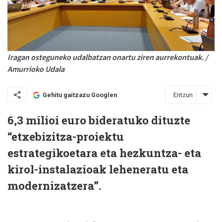
Iragan osteguneko udalbatzan onartu ziren aurrekontuak. /
Amurrioko Udala
Entzun
Gehitu gaitzazu Googlen
6,3 milioi euro bideratuko dituzte
“etxebizitza-proiektu
estrategikoetara eta hezkuntza- eta
kirol-instalazioak leheneratu eta
modernizatzera”.