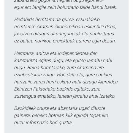
zabaltzeko gogor lan egiten dugu egunero-
egunero langile zein boluntario talde handi batek.
Hedabide herritarra da gurea, eskualdeko
herritarren ekarpen ekonomikoari esker bizi dena,
jasotzen ditugun diru-laguntzak eta publizitatea
ez baitira nahikoa proiektuak aurrera egin dezan.
Herritarra, anitza eta independentea den
kazetaritza egiten dugu, eta egiten jarraitu nahi
dugu. Baina horretarako, zure ekarpena ere
ezinbestekoa zaigu. Hori dela eta, gure edukien
hartzaile zaren horri eskatu nahi dizugu Aiaraldea
Ekintzen Faktoriako bazkide egiteko, zure
sustengua emateko, lanean jarraitu ahal izateko.
Bazkideek onura eta abantaila ugari dituzte
gainera, beheko botoian klik eginda topatuko
duzu informazio hori guztia.