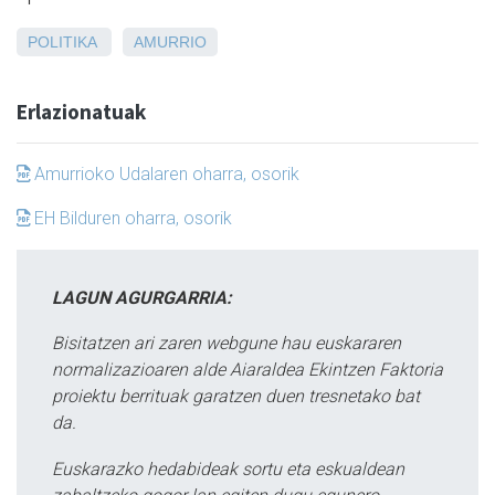
POLITIKA
AMURRIO
Erlazionatuak
Amurrioko Udalaren oharra, osorik
EH Bilduren oharra, osorik
LAGUN AGURGARRIA:
Bisitatzen ari zaren webgune hau euskararen
normalizazioaren alde Aiaraldea Ekintzen Faktoria
proiektu berrituak garatzen duen tresnetako bat
da.
Euskarazko hedabideak sortu eta eskualdean