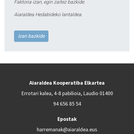
Faktoria izan, egin zaitez bazkide.
Aiaraldea Hedabideko lantaldea.
Izan bazkide
Aiaraldea Kooperatiba Elkartea
Errotari kalea, 4-8 pabilioia, Laudio 01400
94 656 85 54
Epostak
harremanak@aiaraldea.eus