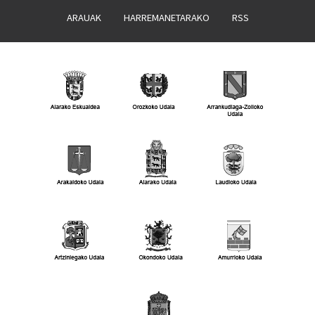
ARAUAK
HARREMANETARAKO
RSS