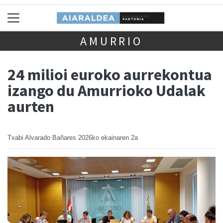
AMURRIO
24 milioi euroko aurrekontua
izango du Amurrioko Udalak
aurten
Txabi Alvarado Bañares
2026ko ekainaren 2a