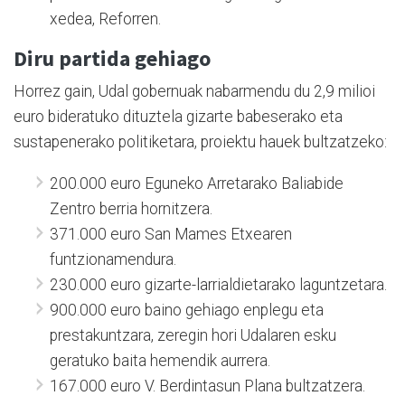
xedea, Reforren.
Diru partida gehiago
Horrez gain, Udal gobernuak nabarmendu du 2,9 milioi
euro bideratuko dituztela gizarte babeserako eta
sustapenerako politiketara, proiektu hauek bultzatzeko:
200.000 euro Eguneko Arretarako Baliabide
Zentro berria hornitzera.
371.000 euro San Mames Etxearen
funtzionamendura.
230.000 euro gizarte-larrialdietarako laguntzetara.
900.000 euro baino gehiago enplegu eta
prestakuntzara, zeregin hori Udalaren esku
geratuko baita hemendik aurrera.
167.000 euro V. Berdintasun Plana bultzatzera.