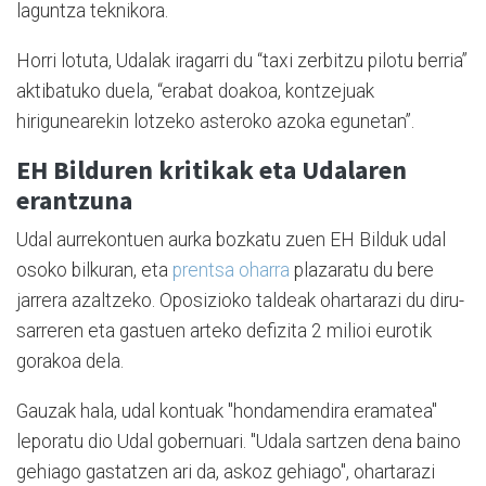
laguntza teknikora.
Horri lotuta, Udalak iragarri du “taxi zerbitzu pilotu berria”
aktibatuko duela, “erabat doakoa, kontzejuak
hirigunearekin lotzeko asteroko azoka egunetan”.
EH Bilduren kritikak eta Udalaren
erantzuna
Udal aurrekontuen aurka bozkatu zuen EH Bilduk udal
osoko bilkuran, eta
prentsa oharra
plazaratu du bere
jarrera azaltzeko. Oposizioko taldeak ohartarazi du diru-
sarreren eta gastuen arteko defizita 2 milioi eurotik
gorakoa dela.
Gauzak hala, udal kontuak "hondamendira eramatea"
leporatu dio Udal gobernuari. "Udala sartzen dena baino
gehiago gastatzen ari da, askoz gehiago", ohartarazi