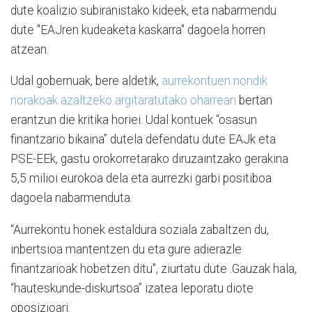
dute koalizio subiranistako kideek, eta nabarmendu
dute "EAJren kudeaketa kaskarra" dagoela horren
atzean.
Udal gobernuak, bere aldetik,
aurrekontuen nondik
norakoak azaltzeko argitaratutako oharrean
bertan
erantzun die kritika horiei. Udal kontuek “osasun
finantzario bikaina” dutela defendatu dute EAJk eta
PSE-EEk, gastu orokorretarako diruzaintzako gerakina
5,5 milioi eurokoa dela eta aurrezki garbi positiboa
dagoela nabarmenduta.
“Aurrekontu honek estaldura soziala zabaltzen du,
inbertsioa mantentzen du eta gure adierazle
finantzarioak hobetzen ditu", ziurtatu dute .Gauzak hala,
“hauteskunde-diskurtsoa” izatea leporatu diote
oposizioari.