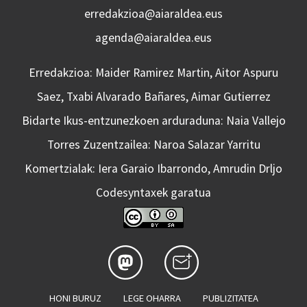
erredakzioa@aiaraldea.eus
agenda@aiaraldea.eus
Erredakzioa: Maider Ramirez Martin, Aitor Aspuru
Saez, Txabi Alvarado Bañares, Aimar Gutierrez
Bidarte Ikus-entzunezkoen arduraduna: Naia Vallejo
Torres Zuzentzailea: Naroa Salazar Yarritu
Komertzialak: Iera Garaio Ibarrondo, Amrudin Drljo
Codesyntaxek garatua
HONI BURUZ
LEGE OHARRA
PUBLIZITATEA