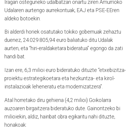
Iragan osteguneko udalbatzan onartu ziren Amurrioko
Udalaren aurtengo aurrekontuak, EAJ eta PSE-EEren
aldeko botoekin.
Bi alderdi horiek osatutako tokiko gobernuak zehaztu
duenez, 24.029.805,94 euro baliatuko ditu Udalak
aurten, eta “hiri-eraldaketara bideratua” egongo da zati
handi bat.
Izan ere, 6,3 milioi euro bideratuko dituzte “etxebizitza-
proiektu estrategikoetara eta hezkuntza- eta kirol-
instalazioak leheneratu eta modernizatzera”.
Atal horretako diru gehiena (4,2 milioi) Goikolarra
auzoaren birgaitzera bideratuko dute. Gainontzeko bi
milioiekin, aldiz, hainbat obra egikaritu nahi dituzte,
honakoak: