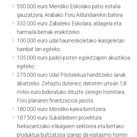
550.000 euro Mendiko Eskolako patio estalia
gauzatzera, Arabako Foru Aldundiarekin batera.
332.000 euro Zabaleko Eskolara, aldagela eta
harmaila berriak eraikitzeko.
100.000 euro udal haurreskoletako ikasgeletan
hainbat lan egiteko.
105.000 euro padel-pisten egokitzapen akustikoa
egiteko.
275.000 euro Udal Pilotalekua handitzeko lanak
abiatzeko. Zehaztu dutenez, datorren urtean 1,8
milioi euro bideratuko dituzte zeregin horretara,
Foru planaren finantzazioa jasota.
180.000 euro Mendiko kalea berritzera.
187.500 euro Sukaldeberri proiektura.
Nekazaritzako elikagaien sektorea eta bertako
produktua bultzatzea izango da egitasmo horren