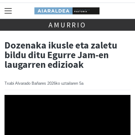
AMURRIO
Dozenaka ikusle eta zaletu
bildu ditu Egurre Jam-en
laugarren edizioak
Txabi Alvarado Bañares
2026ko uztailaren 5a