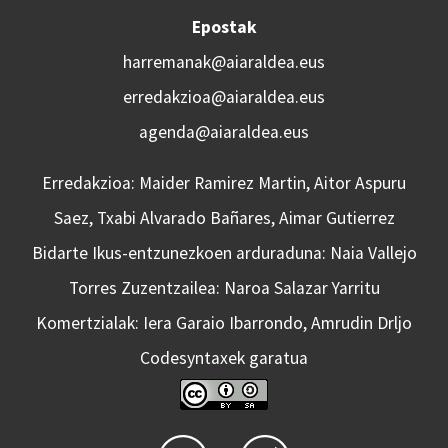
Epostak
harremanak@aiaraldea.eus
erredakzioa@aiaraldea.eus
agenda@aiaraldea.eus
Erredakzioa: Maider Ramirez Martin, Aitor Aspuru
Saez, Txabi Alvarado Bañares, Aimar Gutierrez
Bidarte Ikus-entzunezkoen arduraduna: Naia Vallejo
Torres Zuzentzailea: Naroa Salazar Yarritu
Komertzialak: Iera Garaio Ibarrondo, Amrudin Drljo
Codesyntaxek garatua