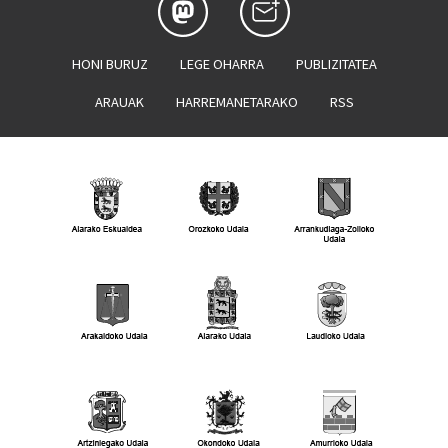
HONI BURUZ
LEGE OHARRA
PUBLIZITATEA
ARAUAK
HARREMANETARAKO
RSS