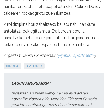
hainbat erakustaldi eta txapelketarekin. Cabron Dandy
taldearen rockak girotu zuen iluntzea.
Kirol diziplina hori zabaltzeko baliatu nahi izan dute
antolatzaileek egitasmoa. Era berean, bowl-a
handitzeko beharra ere jarri dute mahai gainean, maila
txiki eta ertainerako espazioa behar dela iritzita.
Argazkia: Jabizi Ekoizpenak (
@jabizi_sportmedia
)
KIROLA
AMURRIO
LAGUN AGURGARRIA:
Bisitatzen ari zaren webgune hau euskararen
normalizazioaren alde Aiaraldea Ekintzen Faktoria
proiektu berrituak garatzen duen tresnetako bat