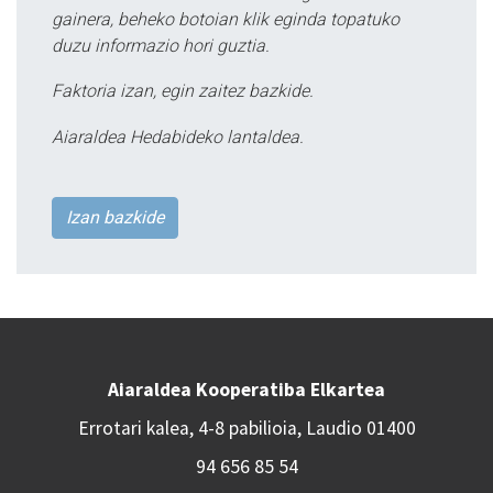
gainera, beheko botoian klik eginda topatuko
duzu informazio hori guztia.
Faktoria izan, egin zaitez bazkide.
Aiaraldea Hedabideko lantaldea.
Izan bazkide
Aiaraldea Kooperatiba Elkartea
Errotari kalea, 4-8 pabilioia, Laudio 01400
94 656 85 54