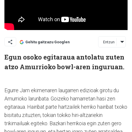
Entzun
Gehitu gaitzazu Googlen
Egun osoko egitaraua antolatu zuten
atzo Amurrioko bowl-aren inguruan.
Egurre Jam ekimenaren laugarren edizioak girotu du
Amurrioko larunbata. Goizeko hamarretan hasi zen
egitaraua. Hainbat parte hartzailek herriko hainbat txoko
bisitatu zituzten, tokian tokiko hiri-altzariekin
trikimailuak egiteko. Bazkari herrikoia egin zuten gero
bowl-aren inguruan, eta bertan igaro zuten arratsaldea,