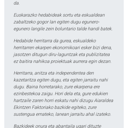
da.
Euskarazko hedabideak sortu eta eskualdean
zabaltzeko gogor lan egiten dugu egunero-
egunero langile zein boluntario talde handi batek.
Hedabide herritarra da gurea, eskualdeko
herritarren ekarpen ekonomikoari esker bizi dena,
jasotzen ditugun diru-laguntzak eta publizitatea
ez baitira nahikoa proiektuak aurrera egin dezan.
Herritarra, anitza eta independentea den
kazetaritza egiten dugu, eta egiten jarraitu nahi
dugu. Baina horretarako, zure ekarpena ere
ezinbestekoa zaigu. Hori dela eta, gure edukien
hartzaile zaren horri eskatu nahi dizugu Aiaraldea
Ekintzen Faktoriako bazkide egiteko, zure
sustengua emateko, lanean jarraitu ahal izateko.
Bazkideek onura eta abantaila ugari dituzte