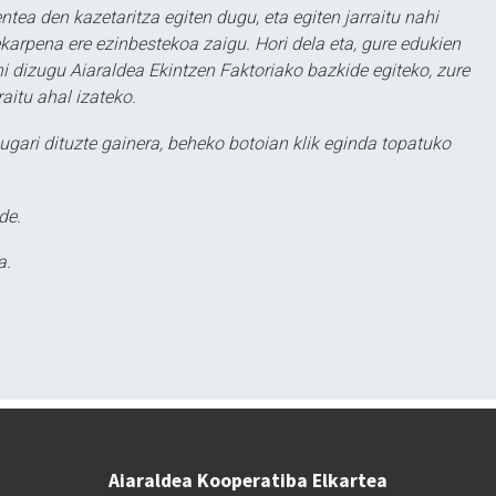
ntea den kazetaritza egiten dugu, eta egiten jarraitu nahi
karpena ere ezinbestekoa zaigu. Hori dela eta, gure edukien
hi dizugu Aiaraldea Ekintzen Faktoriako bazkide egiteko, zure
aitu ahal izateko.
ugari dituzte gainera, beheko botoian klik eginda topatuko
de.
a.
Aiaraldea Kooperatiba Elkartea