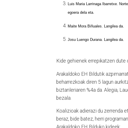
Luis Maria Larrinaga Ibarretxe. Nor
egoera dela eta.
Maite Mora Biñuales. Langilea da.
Josu Luengo Durana. Langilea da.
Kide gehienek errepikatzen dute o
Arakaldoko EH Bildutik azpimarra
beharrezkoak diren 5 lagun aurkit
biztanleriaren %4a da. Alegia, La
bezala.
Koalizioak adierazi du zerrenda et
beraz, bide batez, herri programan
Arakaldoko EH Bilduko kideek: