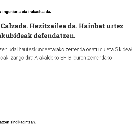
a ingeniaria eta irakaslea da.
 Calzada.
Hezitzailea da. Hainbat urtez
 eskubideak defendatzen.
zen udal hauteskundeetarako zerrenda osatu du eta 5 kidea
oak izango dira Arakaldoko EH Bilduren zerrendako
atzen sindikagintzan.