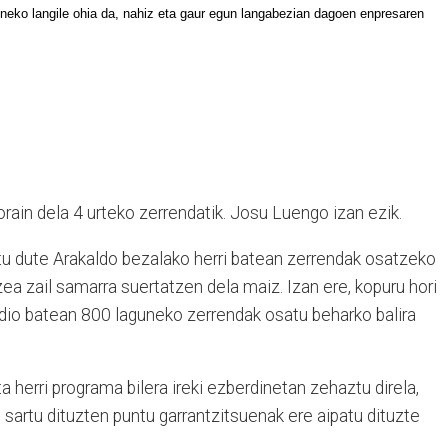
teneko langile ohia da, nahiz eta gaur egun langabezian dagoen enpresaren
rain dela 4 urteko zerrendatik. Josu Luengo izan ezik.
tu dute Arakaldo bezalako herri batean zerrendak osatzeko
zea zail samarra suertatzen dela maiz. Izan ere, kopuru hori
udio batean 800 laguneko zerrendak osatu beharko balira
a herri programa bilera ireki ezberdinetan zehaztu direla,
 sartu dituzten puntu garrantzitsuenak ere aipatu dituzte