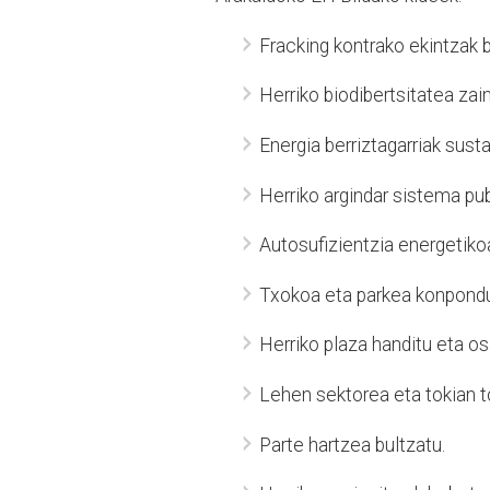
Fracking kontrako ekintzak b
Herriko biodibertsitatea zai
Energia berriztagarriak susta
Herriko argindar sistema pub
Autosufizientzia energetikoa
Txokoa eta parkea konpondu
Herriko plaza handitu eta os
Lehen sektorea eta tokian t
Parte hartzea bultzatu.