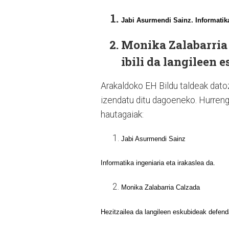
Jabi Asurmendi Sainz
. Informatik
Monika Zalabarria
ibili da langileen
Arakaldoko EH Bildu taldeak dato
izendatu ditu dagoeneko. Hurreng
hautagaiak:
Jabi Asurmendi Sainz
Informatika ingeniaria eta irakaslea da.
Monika Zalabarria Calzada
Hezitzailea da langileen eskubideak defend