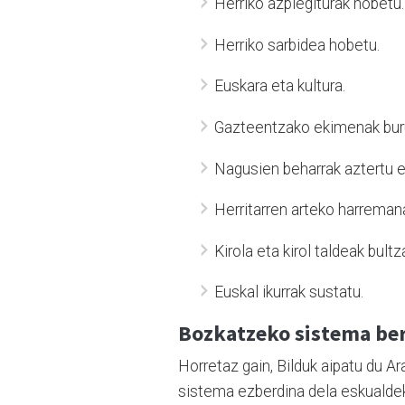
Herriko azpiegiturak hobetu.
Herriko sarbidea hobetu.
Euskara eta kultura.
Gazteentzako ekimenak bur
Nagusien beharrak aztertu e
Herritarren arteko harreman
Kirola eta kirol taldeak bult
Euskal ikurrak sustatu.
Bozkatzeko sistema ber
Horretaz gain, Bilduk aipatu du 
sistema ezberdina dela eskualdek