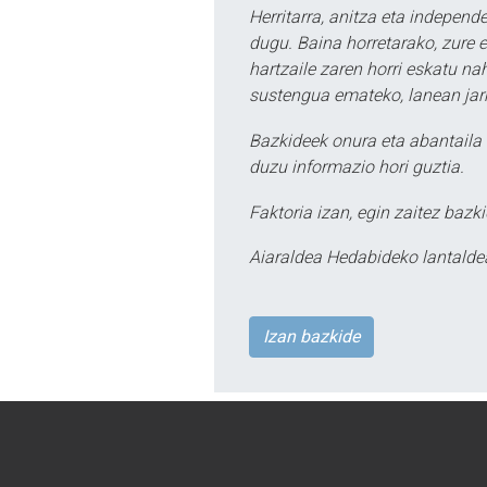
Herritarra, anitza eta independe
dugu. Baina horretarako, zure e
hartzaile zaren horri eskatu na
sustengua emateko, lanean jarr
Bazkideek onura eta abantaila 
duzu informazio hori guztia.
Faktoria izan, egin zaitez bazki
Aiaraldea Hedabideko lantalde
Izan bazkide