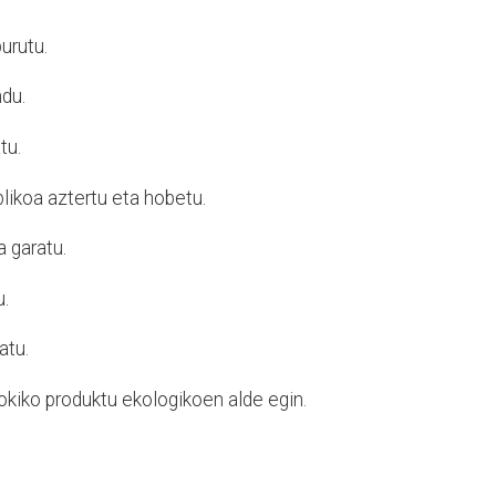
urutu.
ndu.
tu.
likoa aztertu eta hobetu.
 garatu.
.
atu.
okiko produktu ekologikoen alde egin.