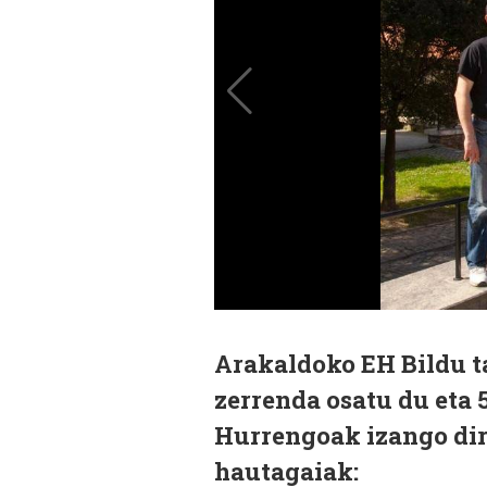
Arakaldoko EH Bildu t
zerrenda osatu du eta 
Hurrengoak izango dir
hautagaiak: