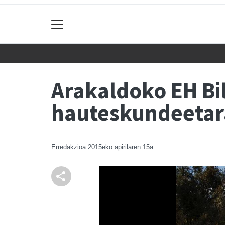
Arakaldoko EH Bi
hauteskundeeta
Erredakzioa
2015eko apirilaren 15a