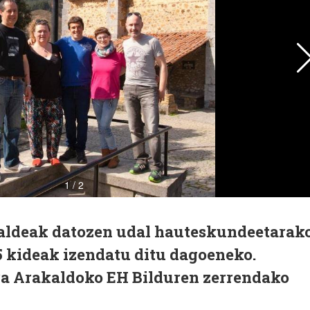
aldeak datozen udal hauteskundeetarak
5 kideak izendatu ditu dagoeneko.
a Arakaldoko EH Bilduren zerrendako