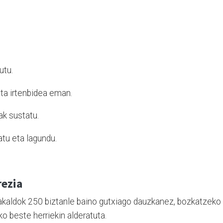
utu.
ta irtenbidea eman.
ak sustatu.
zatu eta lagundu.
ezia
Arakaldok 250 biztanle baino gutxiago dauzkanez, bozkatzeko
o beste herriekin alderatuta.