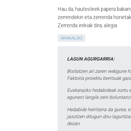
Hau da, hautesleek papera bakarr
zerrendekin eta zerrenda horietak
Zerrenda irekiak dira, alegia.
ARAKALDO
LAGUN AGURGARRIA:
Bisitatzen ari zaren webgune h
Faktoria proiektu berrituak gar
Euskarazko hedabideak sortu e
egunero langile zein boluntario
Hedabide herritarra da gurea, 
jasotzen ditugun diru-laguntzak
dezan.