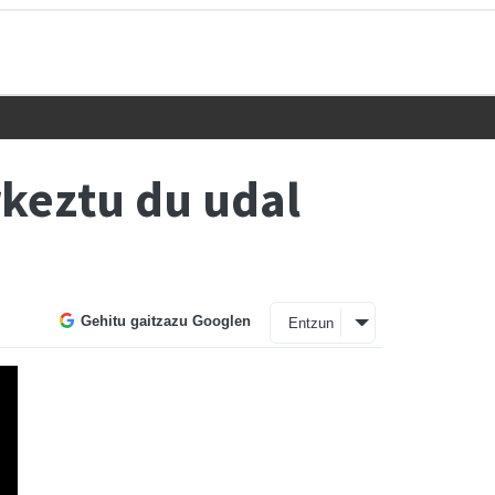
rkeztu du udal
Gehitu gaitzazu Googlen
Entzun