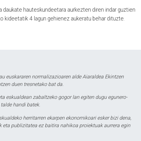
a daukate hauteskundeetara aurkezten diren indar guztien
o kideetatik 4 lagun gehienez aukeratu behar dituzte.
au euskararen normalizazioaren alde Aiaraldea Ekintzen
atzen duen tresnetako bat da.
ta eskualdean zabaltzeko gogor lan egiten dugu egunero-
 talde handi batek.
eskualdeko herritarren ekarpen ekonomikoari esker bizi dena,
 eta publizitatea ez baitira nahikoa proiektuak aurrera egin