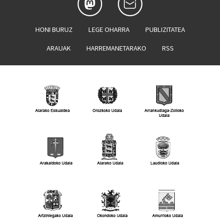
HONI BURUZ
LEGE OHARRA
PUBLIZITATEA
ARAUAK
HARREMANETARAKO
RSS