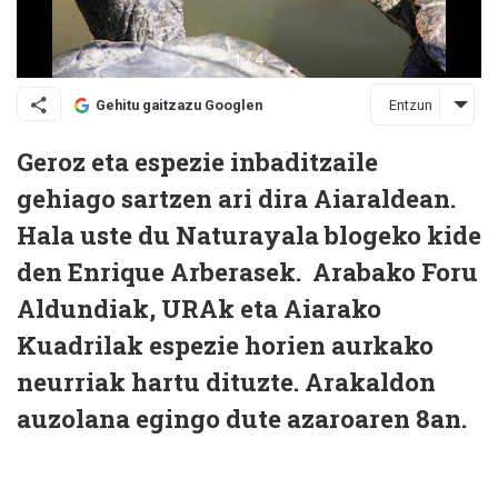
Entzun
Gehitu gaitzazu Googlen
Geroz eta espezie inbaditzaile
gehiago sartzen ari dira Aiaraldean.
Hala uste du Naturayala blogeko kide
den Enrique Arberasek. Arabako Foru
Aldundiak, URAk eta Aiarako
Kuadrilak espezie horien aurkako
neurriak hartu dituzte. Arakaldon
auzolana egingo dute azaroaren 8an.