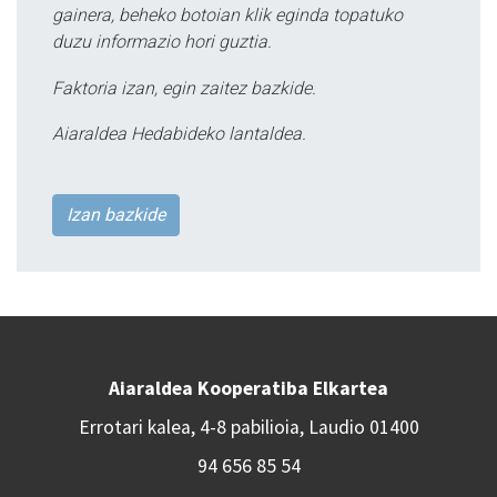
gainera, beheko botoian klik eginda topatuko
duzu informazio hori guztia.
Faktoria izan, egin zaitez bazkide.
Aiaraldea Hedabideko lantaldea.
Izan bazkide
Aiaraldea Kooperatiba Elkartea
Errotari kalea, 4-8 pabilioia, Laudio 01400
94 656 85 54