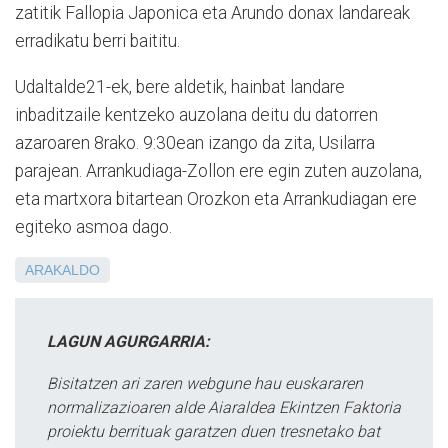
zatitik Fallopia Japonica eta Arundo donax landareak
erradikatu berri baititu.
Udaltalde21-ek, bere aldetik, hainbat landare
inbaditzaile kentzeko auzolana deitu du datorren
azaroaren 8rako. 9:30ean izango da zita, Usilarra
parajean. Arrankudiaga-Zollon ere egin zuten auzolana,
eta martxora bitartean Orozkon eta Arrankudiagan ere
egiteko asmoa dago.
ARAKALDO
LAGUN AGURGARRIA:
Bisitatzen ari zaren webgune hau euskararen
normalizazioaren alde Aiaraldea Ekintzen Faktoria
proiektu berrituak garatzen duen tresnetako bat