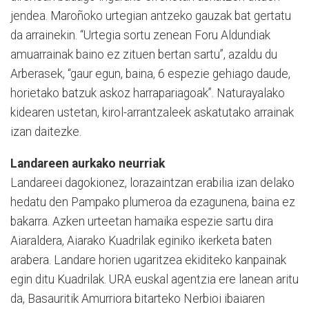
jendea. Maroñoko urtegian antzeko gauzak bat gertatu
da arrainekin. “Urtegia sortu zenean Foru Aldundiak
amuarrainak baino ez zituen bertan sartu”, azaldu du
Arberasek, “gaur egun, baina, 6 espezie gehiago daude,
horietako batzuk askoz harrapariagoak”. Naturayalako
kidearen ustetan, kirol-arrantzaleek askatutako arrainak
izan daitezke.
Landareen aurkako neurriak
Landareei dagokionez, lorazaintzan erabilia izan delako
hedatu den Pampako plumeroa da ezagunena, baina ez
bakarra. Azken urteetan hamaika espezie sartu dira
Aiaraldera, Aiarako Kuadrilak eginiko ikerketa baten
arabera. Landare horien ugaritzea ekiditeko kanpainak
egin ditu Kuadrilak. URA euskal agentzia ere lanean aritu
da, Basauritik Amurriora bitarteko Nerbioi ibaiaren