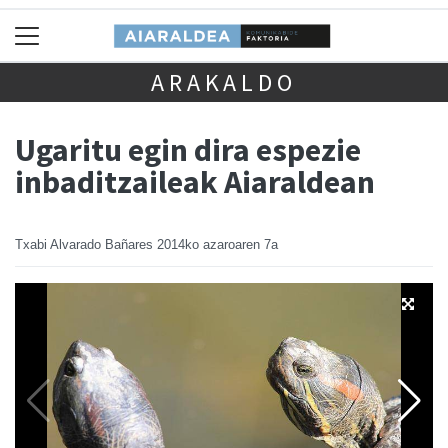
ARAKALDO
Ugaritu egin dira espezie
inbaditzaileak Aiaraldean
Txabi Alvarado Bañares
2014ko azaroaren 7a