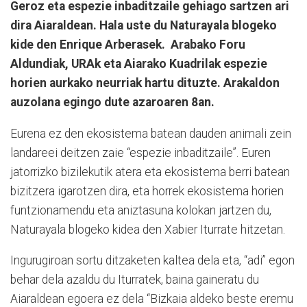
Geroz eta espezie inbaditzaile gehiago sartzen ari
dira Aiaraldean. Hala uste du Naturayala blogeko
kide den Enrique Arberasek. Arabako Foru
Aldundiak, URAk eta Aiarako Kuadrilak espezie
horien aurkako neurriak hartu dituzte. Arakaldon
auzolana egingo dute azaroaren 8an.
Eurena ez den ekosistema batean dauden animali zein
landareei deitzen zaie “espezie inbaditzaile”. Euren
jatorrizko bizilekutik atera eta ekosistema berri batean
bizitzera igarotzen dira, eta horrek ekosistema horien
funtzionamendu eta aniztasuna kolokan jartzen du,
Naturayala blogeko kidea den Xabier Iturrate hitzetan.
Ingurugiroan sortu ditzaketen kaltea dela eta, “adi” egon
behar dela azaldu du Iturratek, baina gaineratu du
Aiaraldean egoera ez dela “Bizkaia aldeko beste eremu