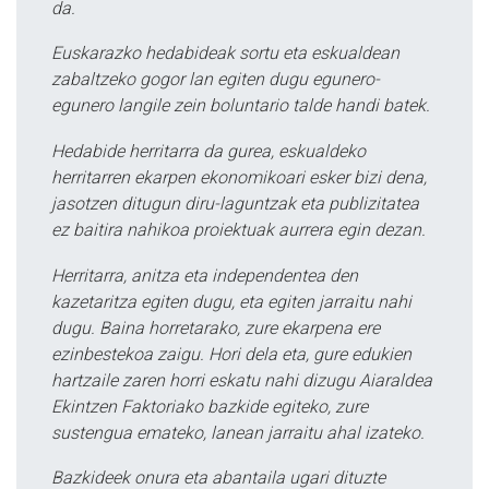
da.
Euskarazko hedabideak sortu eta eskualdean
zabaltzeko gogor lan egiten dugu egunero-
egunero langile zein boluntario talde handi batek.
Hedabide herritarra da gurea, eskualdeko
herritarren ekarpen ekonomikoari esker bizi dena,
jasotzen ditugun diru-laguntzak eta publizitatea
ez baitira nahikoa proiektuak aurrera egin dezan.
Herritarra, anitza eta independentea den
kazetaritza egiten dugu, eta egiten jarraitu nahi
dugu. Baina horretarako, zure ekarpena ere
ezinbestekoa zaigu. Hori dela eta, gure edukien
hartzaile zaren horri eskatu nahi dizugu Aiaraldea
Ekintzen Faktoriako bazkide egiteko, zure
sustengua emateko, lanean jarraitu ahal izateko.
Bazkideek onura eta abantaila ugari dituzte