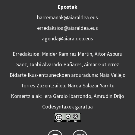
Epostak
harremanak@aiaraldea.eus
erredakzioa@aiaraldea.eus
agenda@aiaraldea.eus
Erredakzioa: Maider Ramirez Martin, Aitor Aspuru
Saez, Txabi Alvarado Bañares, Aimar Gutierrez
Bidarte Ikus-entzunezkoen arduraduna: Naia Vallejo
Torres Zuzentzailea: Naroa Salazar Yarritu
Komertzialak: Iera Garaio Ibarrondo, Amrudin Drljo
Codesyntaxek garatua