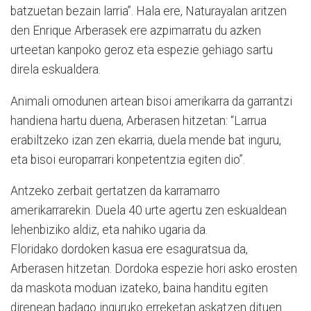
batzuetan bezain larria”. Hala ere, Naturayalan aritzen
den Enrique Arberasek ere azpimarratu du azken
urteetan kanpoko geroz eta espezie gehiago sartu
direla eskualdera.
Animali ornodunen artean bisoi amerikarra da garrantzi
handiena hartu duena, Arberasen hitzetan: “Larrua
erabiltzeko izan zen ekarria, duela mende bat inguru,
eta bisoi europarrari konpetentzia egiten dio”.
Antzeko zerbait gertatzen da karramarro
amerikarrarekin. Duela 40 urte agertu zen eskualdean
lehenbiziko aldiz, eta nahiko ugaria da.
Floridako dordoken kasua ere esaguratsua da,
Arberasen hitzetan. Dordoka espezie hori asko erosten
da maskota moduan izateko, baina handitu egiten
direnean badago inguruko erreketan askatzen dituen