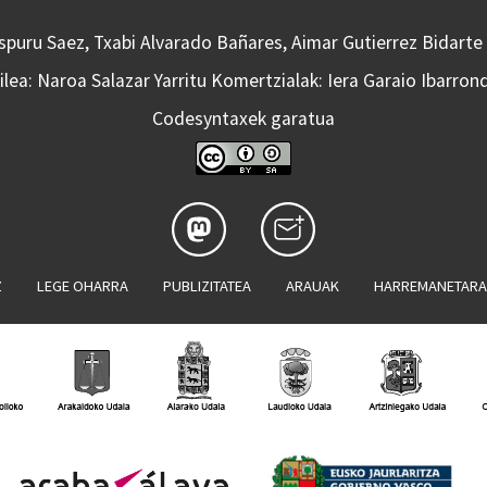
Aspuru Saez, Txabi Alvarado Bañares, Aimar Gutierrez Bidarte
lea: Naroa Salazar Yarritu Komertzialak: Iera Garaio Ibarron
Codesyntaxek garatua
Z
LEGE OHARRA
PUBLIZITATEA
ARAUAK
HARREMANETAR