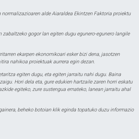
 normalizazioaren alde Aiaraldea Ekintzen Faktoria proiektu
 zabaltzeko gogor lan egiten dugu egunero-egunero langile
ritarren ekarpen ekonomikoari esker bizi dena, jasotzen
itira nahikoa proiektuak aurrera egin dezan.
taritza egiten dugu, eta egiten jarraitu nahi dugu. Baina
aigu. Hori dela eta, gure edukien hartzaile zaren horri eskatu
zkide egiteko, zure sustengua emateko, lanean jarraitu ahal
 gainera, beheko botoian klik eginda topatuko duzu informazio