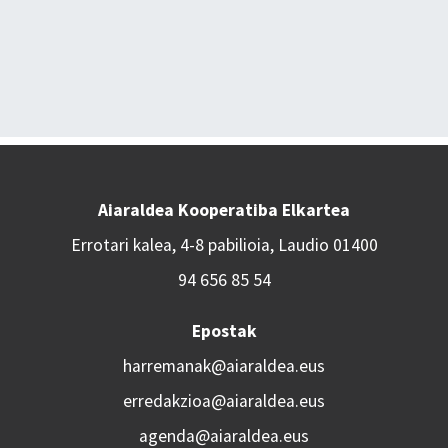
Aiaraldea Kooperatiba Elkartea
Errotari kalea, 4-8 pabilioia, Laudio 01400
94 656 85 54
Epostak
harremanak@aiaraldea.eus
erredakzioa@aiaraldea.eus
agenda@aiaraldea.eus