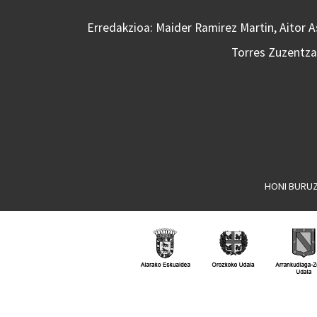
Erredakzioa: Maider Ramirez Martin, Aitor 
Torres Zuzentzai
HONI BURU