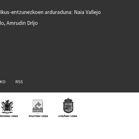
 Ikus-entzunezkoen arduraduna: Naia Vallejo
do, Amrudin Drljo
AKO
RSS