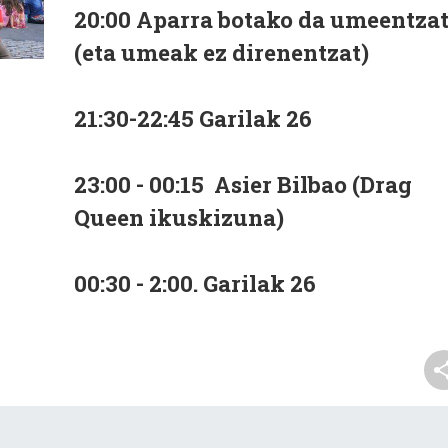
20:00 Aparra botako da umeentza
(eta umeak ez direnentzat)
21:30-22:45 Garilak 26
23:00 - 00:15 Asier Bilbao (Drag
Queen ikuskizuna)
00:30 - 2:00. Garilak 26