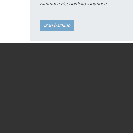
Aiaraldea Hedabideko lantaldea.
Izan bazkide