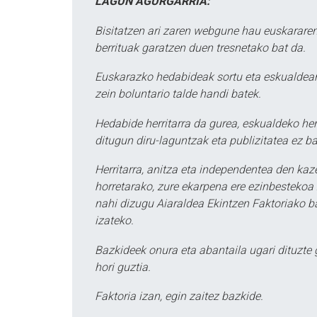
LAGUN AGURGARRIA:
Bisitatzen ari zaren webgune hau euskararen
berrituak garatzen duen tresnetako bat da.
Euskarazko hedabideak sortu eta eskualdean
zein boluntario talde handi batek.
Hedabide herritarra da gurea, eskualdeko her
ditugun diru-laguntzak eta publizitatea ez ba
Herritarra, anitza eta independentea den kaze
horretarako, zure ekarpena ere ezinbestekoa z
nahi dizugu Aiaraldea Ekintzen Faktoriako ba
izateko.
Bazkideek onura eta abantaila ugari dituzte
hori guztia.
Faktoria izan, egin zaitez bazkide.