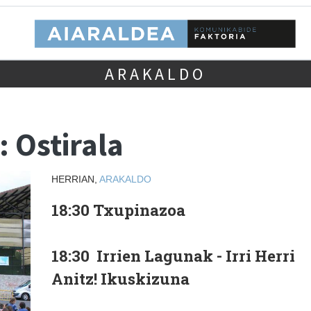
ARAKALDO
 Ostirala
HERRIAN,
ARAKALDO
18:30 Txupinazoa
18:30 Irrien Lagunak - Irri Herri
Anitz! Ikuskizuna