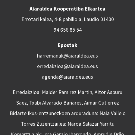
Aiaraldea Kooperatiba Elkartea
Errotari kalea, 4-8 pabilioia, Laudio 01400
94 656 85 54
Epostak
harremanak@aiaraldea.eus
erredakzioa@aiaraldea.eus
agenda@aiaraldea.eus
Erredakzioa: Maider Ramirez Martin, Aitor Aspuru
Saez, Txabi Alvarado Bañares, Aimar Gutierrez
Bidarte Ikus-entzunezkoen arduraduna: Naia Vallejo
Torres Zuzentzailea: Naroa Salazar Yarritu
Komertzialak: Iera Garaio Ibarrondo, Amrudin Drljo