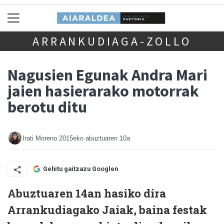
ARRANKUDIAGA-ZOLLO
Nagusien Egunak Andra Mari
jaien hasierarako motorrak
berotu ditu
Irati Moreno
2015eko abuztuaren 10a
Gehitu gaitzazu Googlen
Abuztuaren 14an hasiko dira
Arrankudiagako Jaiak, baina festak