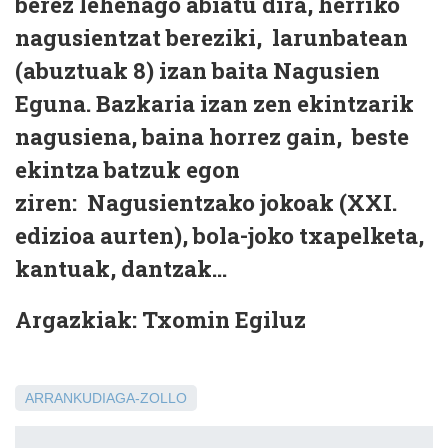
berez lehenago abiatu dira, herriko
nagusientzat bereziki, larunbatean
(abuztuak 8) izan baita Nagusien
Eguna. Bazkaria izan zen ekintzarik
nagusiena, baina horrez gain, beste
ekintza batzuk egon
ziren:
Nagusientzako jokoak (XXI.
edizioa aurten), bola-joko txapelketa,
kantuak, dantzak...
Argazkiak: Txomin Egiluz
ARRANKUDIAGA-ZOLLO