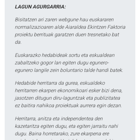
LAGUN AGURGARRIA:
Bisitatzen ari zaren webgune hau euskararen
normalizazioaren alde Aiaraldea Ekintzen Faktoria
proiektu berrituak garatzen duen tresnetako bat
da.
Euskarazko hedabideak sortu eta eskualdean
zabaltzeko gogor lan egiten dugu egunero-
egunero langile zein boluntario talde handi batek.
Hedabide herritarra da gurea, eskualdeko
herritarren ekarpen ekonomikoari esker bizi dena,
jasotzen ditugun diru-laguntzak eta publizitatea
ez baitira nahikoa proiektuak aurrera egin dezan.
Herritarra, anitza eta independentea den
kazetaritza egiten dugu, eta egiten jarraitu nahi
dugu. Baina horretarako, zure ekarpena ere