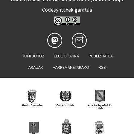
Codesyntaxek garatua
HONI BURUZ
LEGE OHARRA
PUBLIZITATEA
ARAUAK
HARREMANETARAKO
RSS