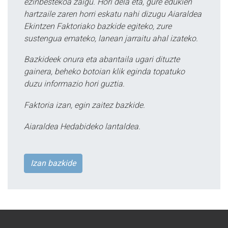
ezinbestekoa zaigu. Hori dela eta, gure edukien
hartzaile zaren horri eskatu nahi dizugu Aiaraldea
Ekintzen Faktoriako bazkide egiteko, zure
sustengua emateko, lanean jarraitu ahal izateko.
Bazkideek onura eta abantaila ugari dituzte
gainera, beheko botoian klik eginda topatuko
duzu informazio hori guztia.
Faktoria izan, egin zaitez bazkide.
Aiaraldea Hedabideko lantaldea.
Izan bazkide