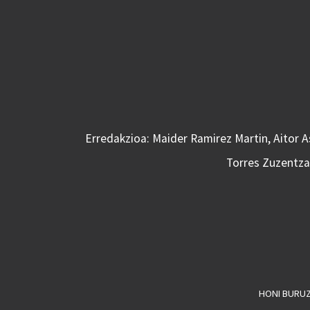
Erredakzioa: Maider Ramirez Martin, Aitor 
Torres Zuzentzai
HONI BURU