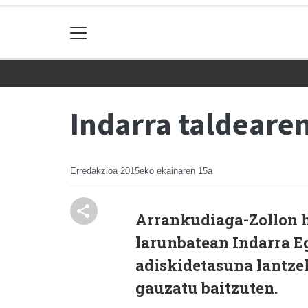
Indarra taldeare
Erredakzioa
2015eko ekainaren 15a
Arrankudiaga-Zollon ha
larunbatean Indarra Eg
adiskidetasuna lantze
gauzatu baitzuten.