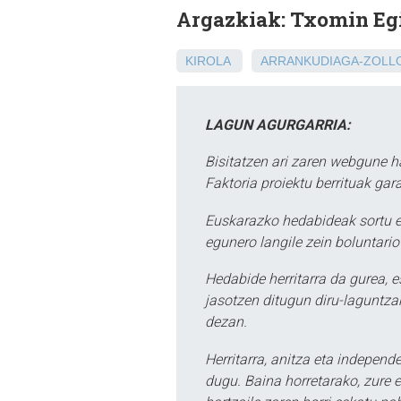
Argazkiak: Txomin Eg
KIROLA
ARRANKUDIAGA-ZOLL
LAGUN AGURGARRIA:
Bisitatzen ari zaren webgune h
Faktoria proiektu berrituak gar
Euskarazko hedabideak sortu e
egunero langile zein boluntario
Hedabide herritarra da gurea, 
jasotzen ditugun diru-laguntzak
dezan.
Herritarra, anitza eta independe
dugu. Baina horretarako, zure e