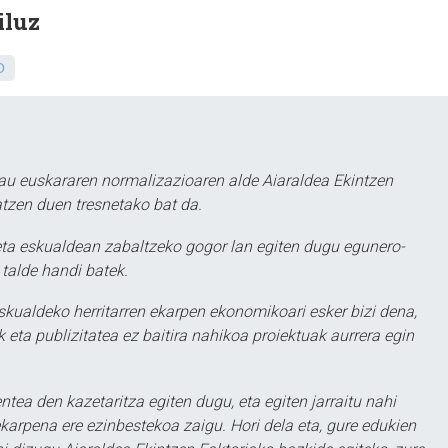
iluz
O
au euskararen normalizazioaren alde Aiaraldea Ekintzen
atzen duen tresnetako bat da.
ta eskualdean zabaltzeko gogor lan egiten dugu egunero-
 talde handi batek.
eskualdeko herritarren ekarpen ekonomikoari esker bizi dena,
 eta publizitatea ez baitira nahikoa proiektuak aurrera egin
ntea den kazetaritza egiten dugu, eta egiten jarraitu nahi
karpena ere ezinbestekoa zaigu. Hori dela eta, gure edukien