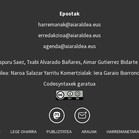
Epostak
harremanak@aiaraldea.eus
erredakzioa@aiaraldea.eus
agenda@aiaraldea.eus
Aspuru Saez, Txabi Alvarado Bañares, Aimar Gutierrez Bidarte
lea: Naroa Salazar Yarritu Komertzialak: Iera Garaio Ibarron
Codesyntaxek garatua
Z
LEGE OHARRA
PUBLIZITATEA
ARAUAK
HARREMANETAR