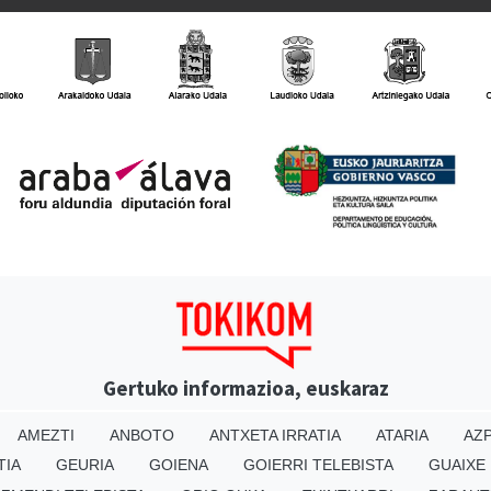
Gertuko informazioa, euskaraz
AMEZTI
ANBOTO
ANTXETA IRRATIA
ATARIA
AZP
TIA
GEURIA
GOIENA
GOIERRI TELEBISTA
GUAIXE