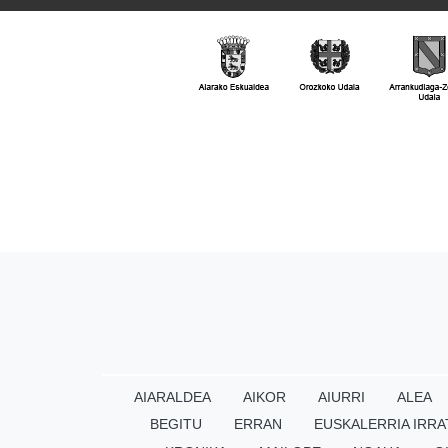
AIARALDEA
AIKOR
AIURRI
ALEA
BEGITU
ERRAN
EUSKALERRIA IRRA