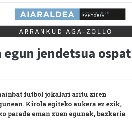
ARRANKUDIAGA-ZOLLO
n egun jendetsua ospat
inbat futbol jokalari aritu ziren
unean. Kirola egiteko aukera ez ezik,
ko parada eman zuen egunak, bazkaria