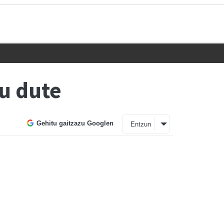
u dute
Gehitu gaitzazu Googlen
Entzun