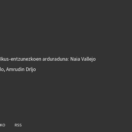
 Ikus-entzunezkoen arduraduna: Naia Vallejo
do, Amrudin Drljo
AKO
RSS