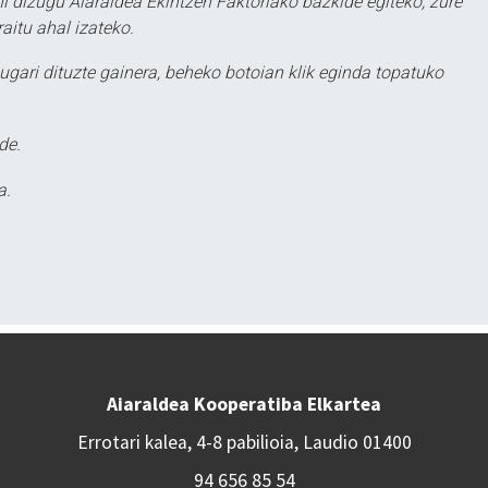
hi dizugu Aiaraldea Ekintzen Faktoriako bazkide egiteko, zure
aitu ahal izateko.
ugari dituzte gainera, beheko botoian klik eginda topatuko
de.
a.
Aiaraldea Kooperatiba Elkartea
Errotari kalea, 4-8 pabilioia, Laudio 01400
94 656 85 54