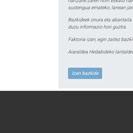
hartzaile zaren horri eskatu na
sustengua emateko, lanean jarr
Bazkideek onura eta abantaila 
duzu informazio hori guztia.
Faktoria izan, egin zaitez bazki
Aiaraldea Hedabideko lantalde
Izan bazkide