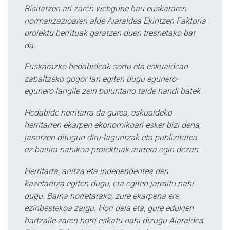
Bisitatzen ari zaren webgune hau euskararen
normalizazioaren alde Aiaraldea Ekintzen Faktoria
proiektu berrituak garatzen duen tresnetako bat
da.
Euskarazko hedabideak sortu eta eskualdean
zabaltzeko gogor lan egiten dugu egunero-
egunero langile zein boluntario talde handi batek.
Hedabide herritarra da gurea, eskualdeko
herritarren ekarpen ekonomikoari esker bizi dena,
jasotzen ditugun diru-laguntzak eta publizitatea
ez baitira nahikoa proiektuak aurrera egin dezan.
Herritarra, anitza eta independentea den
kazetaritza egiten dugu, eta egiten jarraitu nahi
dugu. Baina horretarako, zure ekarpena ere
ezinbestekoa zaigu. Hori dela eta, gure edukien
hartzaile zaren horri eskatu nahi dizugu Aiaraldea