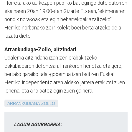
Horretarako aurkezpen publiko bat egingo dute datorren
ekainaren 20an 19:00etan Gizarte Etxean, “ekimenaren
nondik norakoak eta egin beharrekoak azaltzeko”.
Herriko norbanako zein kolektiboei bertaratzeko deia
luzatu diete.
Arrankudiaga-Zollo, aitzindari
Udalerria aitzindaria izan zen erabakitzeko
eskubidearen defentsan. Frankoren heriotza eta gero,
bertako garaiko udal-gobernua izan baitzen Euskal
Herriko independentziaren aldeko jarrera erakutsi zuen
lehena; eta aho batez egin zuen gainera.
ARRANKUDIAGA-ZOLLO
LAGUN AGURGARRIA: