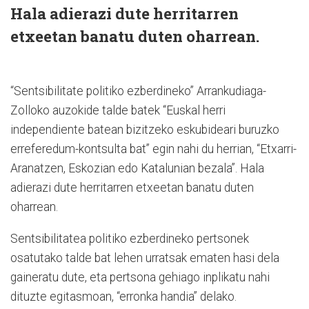
Hala adierazi dute herritarren
etxeetan banatu duten oharrean.
“Sentsibilitate politiko ezberdineko” Arrankudiaga-
Zolloko auzokide talde batek “Euskal herri
independiente batean bizitzeko eskubideari buruzko
erreferedum-kontsulta bat” egin nahi du herrian, “Etxarri-
Aranatzen, Eskozian edo Katalunian bezala”. Hala
adierazi dute herritarren etxeetan banatu duten
oharrean.
Sentsibilitatea politiko ezberdineko pertsonek
osatutako talde bat lehen urratsak ematen hasi dela
gaineratu dute, eta pertsona gehiago inplikatu nahi
dituzte egitasmoan, “erronka handia” delako.