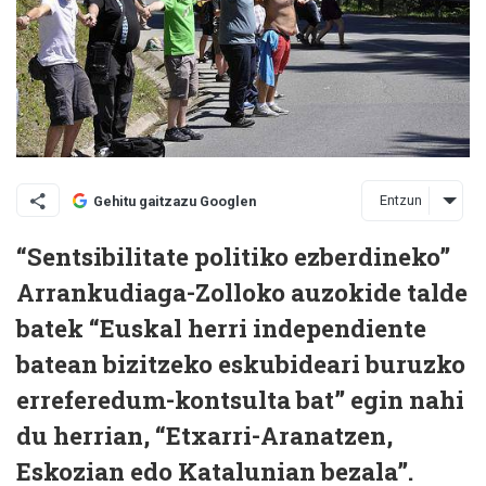
Entzun
Gehitu gaitzazu Googlen
“Sentsibilitate politiko ezberdineko”
Arrankudiaga-Zolloko auzokide talde
batek “Euskal herri independiente
batean bizitzeko eskubideari buruzko
erreferedum-kontsulta bat” egin nahi
du herrian, “Etxarri-Aranatzen,
Eskozian edo Katalunian bezala”.