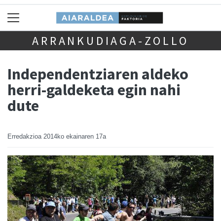
ARRANKUDIAGA-ZOLLO
Independentziaren aldeko
herri-galdeketa egin nahi
dute
Erredakzioa
2014ko ekainaren 17a