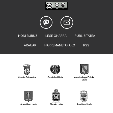
HONI BURUZ
LEGE OHARRA
PUBLIZITATEA
ARAUAK
HARREMANETARAKO
RSS