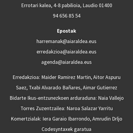
Errotari kalea, 4-8 pabilioia, Laudio 01400
94 656 85 54
Epostak
harremanak@aiaraldea.eus
erredakzioa@aiaraldea.eus
agenda@aiaraldea.eus
Erredakzioa: Maider Ramirez Martin, Aitor Aspuru
Saez, Txabi Alvarado Bañares, Aimar Gutierrez
Bidarte Ikus-entzunezkoen arduraduna: Naia Vallejo
Torres Zuzentzailea: Naroa Salazar Yarritu
Komertzialak: Iera Garaio Ibarrondo, Amrudin Drljo
Codesyntaxek garatua