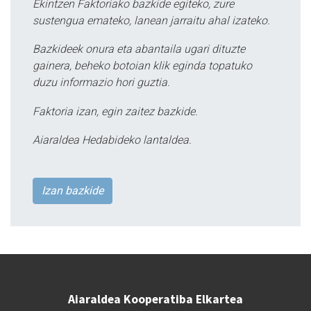
Ekintzen Faktoriako bazkide egiteko, zure
sustengua emateko, lanean jarraitu ahal izateko.
Bazkideek onura eta abantaila ugari dituzte
gainera, beheko botoian klik eginda topatuko
duzu informazio hori guztia.
Faktoria izan, egin zaitez bazkide.
Aiaraldea Hedabideko lantaldea.
Izan bazkide
Aiaraldea Kooperatiba Elkartea