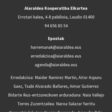
Aiaraldea Kooperatiba Elkartea
Errotari kalea, 4-8 pabilioia, Laudio 01400
94 656 85 54
Epostak
harremanak@aiaraldea.eus
erredakzioa@aiaraldea.eus
agenda@aiaraldea.eus
Erredakzioa: Maider Ramirez Martin, Aitor Aspuru
Saez, Txabi Alvarado Bañares, Aimar Gutierrez
Bidarte Ikus-entzunezkoen arduraduna: Naia Vallejo
Torres Zuzentzailea: Naroa Salazar Yarritu