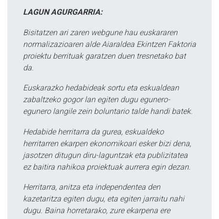
LAGUN AGURGARRIA:
Bisitatzen ari zaren webgune hau euskararen
normalizazioaren alde Aiaraldea Ekintzen Faktoria
proiektu berrituak garatzen duen tresnetako bat
da.
Euskarazko hedabideak sortu eta eskualdean
zabaltzeko gogor lan egiten dugu egunero-
egunero langile zein boluntario talde handi batek.
Hedabide herritarra da gurea, eskualdeko
herritarren ekarpen ekonomikoari esker bizi dena,
jasotzen ditugun diru-laguntzak eta publizitatea
ez baitira nahikoa proiektuak aurrera egin dezan.
Herritarra, anitza eta independentea den
kazetaritza egiten dugu, eta egiten jarraitu nahi
dugu. Baina horretarako, zure ekarpena ere