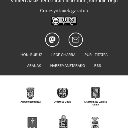
Komertzialak: Iera Garaio Ibarrondo, Amrudin Drljo
Codesyntaxek garatua
HONI BURUZ
LEGE OHARRA
PUBLIZITATEA
ARAUAK
HARREMANETARAKO
RSS