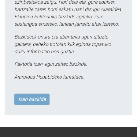
ezinbestekoa zaigu. Hori dela eta, gure edukien
hartzaile zaren horri eskatu nahi dizugu Aiaraldea
Ekintzen Faktoriako bazkide egiteko, zure
sustengua emateko, lanean jarraitu ahal izateko.
Bazkideek onura eta abantaila ugari dituzte
gainera, beheko botoian klik eginda topatuko
duzu informazio hori guztia.
Faktoria izan, egin zaitez bazkide.
Aiaraldea Hedabideko lantaldea.
Izan bazkide