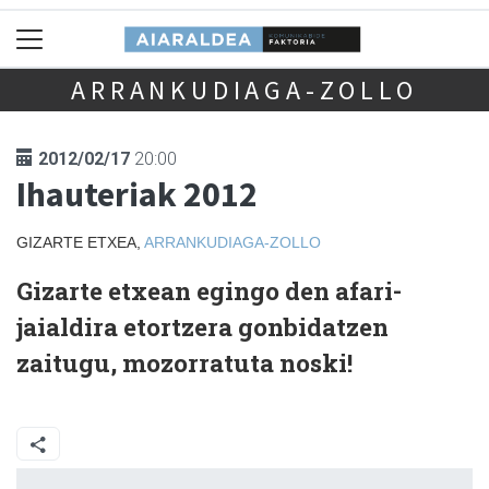
ARRANKUDIAGA-ZOLLO
2012/02/17
20:00
Ihauteriak 2012
GIZARTE ETXEA,
ARRANKUDIAGA-ZOLLO
Gizarte etxean egingo den afari-
jaialdira etortzera gonbidatzen
zaitugu, mozorratuta noski!