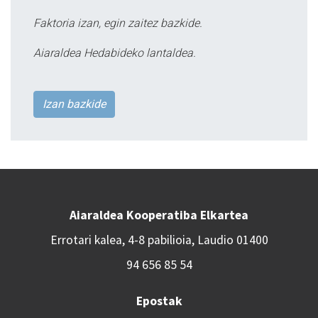
Faktoria izan, egin zaitez bazkide.
Aiaraldea Hedabideko lantaldea.
Izan bazkide
Aiaraldea Kooperatiba Elkartea
Errotari kalea, 4-8 pabilioia, Laudio 01400
94 656 85 54
Epostak