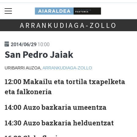
ARRANKUDIAGA-ZOLLO
2014/06/29
10:00
San Pedro Jaiak
URIBARRI AUZOA,
ARRANKUDIAGA-ZOLLO
12:00 Makailu eta tortila txapelketa
eta falkoneria
14:00 Auzo bazkaria umeentza
14:30 Auzo bazkaria helduentzat