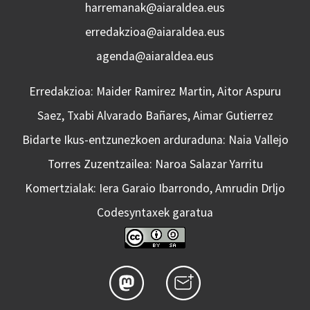
harremanak@aiaraldea.eus
erredakzioa@aiaraldea.eus
agenda@aiaraldea.eus
Erredakzioa: Maider Ramirez Martin, Aitor Aspuru
Saez, Txabi Alvarado Bañares, Aimar Gutierrez
Bidarte Ikus-entzunezkoen arduraduna: Naia Vallejo
Torres Zuzentzailea: Naroa Salazar Yarritu
Komertzialak: Iera Garaio Ibarrondo, Amrudin Drljo
Codesyntaxek garatua