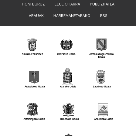
HONI BURUZ
LEGE OHARRA
PUBLIZITATEA
ARAUAK
HARREMANETARAKO
RSS