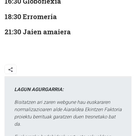
16:30 Globoflexia
18:30 Erromeria
21:30 Jaien amaiera
LAGUN AGURGARRIA:
Bisitatzen ari zaren webgune hau euskararen
normalizazioaren alde Aiaraldea Ekintzen Faktoria
proiektu berrituak garatzen duen tresnetako bat
da.