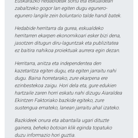
Euskarazko hedabideak sortu eta eskualdean
zabaltzeko gogor lan egiten dugu egunero-
egunero langile zein boluntario talde handi batek.
Hedabide herritarra da gurea, eskualdeko
herritarren ekarpen ekonomikoari esker bizi dena,
jasotzen ditugun diru-laguntzak eta publizitatea
ez baitira nahikoa proiektuak aurrera egin dezan.
Herritarra, anitza eta independentea den
kazetaritza egiten dugu, eta egiten jarraitu nahi
dugu. Baina horretarako, zure ekarpena ere
ezinbestekoa zaigu. Hori dela eta, gure edukien
hartzaile zaren horri eskatu nahi dizugu Aiaraldea
Ekintzen Faktoriako bazkide egiteko, zure
sustengua emateko, lanean jarraitu ahal izateko.
Bazkideek onura eta abantaila ugari dituzte
gainera, beheko botoian klik eginda topatuko
duzu informazio hori guztia.