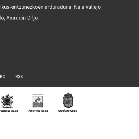
 Ikus-entzunezkoen arduraduna: Naia Vallejo
do, Amrudin Drljo
AKO
RSS