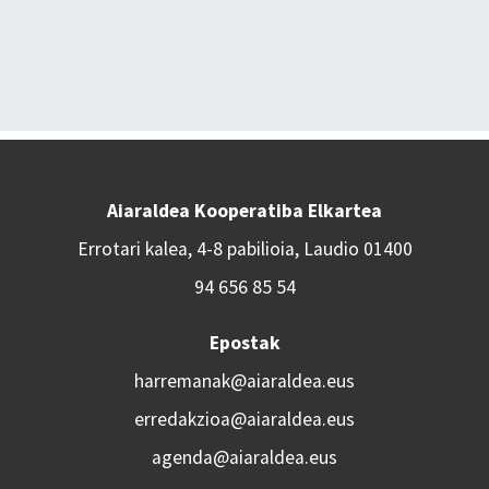
Aiaraldea Kooperatiba Elkartea
Errotari kalea, 4-8 pabilioia, Laudio 01400
94 656 85 54
Epostak
harremanak@aiaraldea.eus
erredakzioa@aiaraldea.eus
agenda@aiaraldea.eus