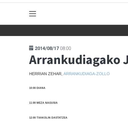
2014/08/17
08:00
Arrankudiagako J
HERRIAN ZEHAR,
ARRANKUDIAGA-ZOLLO
10:00 DIANA
11:00 MEZA NAGUSIA
12:00 TXAKOLIN DASTATZEA