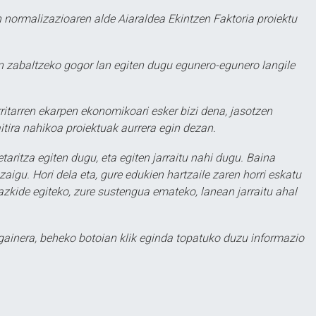
 normalizazioaren alde Aiaraldea Ekintzen Faktoria proiektu
 zabaltzeko gogor lan egiten dugu egunero-egunero langile
ritarren ekarpen ekonomikoari esker bizi dena, jasotzen
itira nahikoa proiektuak aurrera egin dezan.
taritza egiten dugu, eta egiten jarraitu nahi dugu. Baina
aigu. Hori dela eta, gure edukien hartzaile zaren horri eskatu
zkide egiteko, zure sustengua emateko, lanean jarraitu ahal
 gainera, beheko botoian klik eginda topatuko duzu informazio