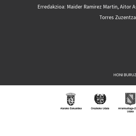
Erredakzioa: Maider Ramirez Martin, Aitor 
Torres Zuzentzai
HONI BURU