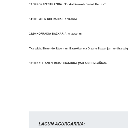
13:30 KONTZENTRAZIOA: “Euskal Presoak Euskal Herrira”
14:00 UMEEN KOFRADIA BAZKARIA
14:30 KOFRADIA BAZKARIA, elizatarian.
Txartelak, Elexondo Tabernan, Batzokian eta Gizarte Etxean jarriko dira salg
18:30 KALE ANTZERKIA: TXATARRA (MALAS COMPAÑIAS)
LAGUN AGURGARRIA: