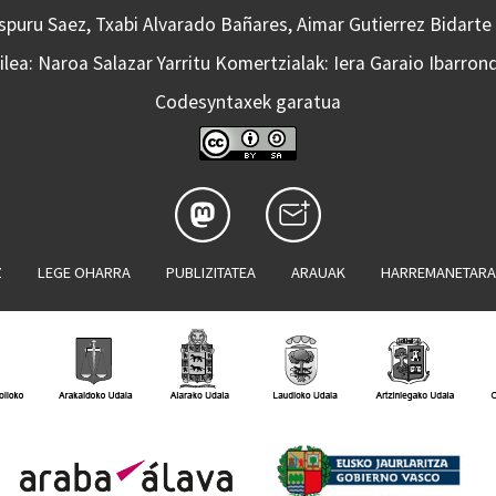
Aspuru Saez, Txabi Alvarado Bañares, Aimar Gutierrez Bidarte
lea: Naroa Salazar Yarritu Komertzialak: Iera Garaio Ibarron
Codesyntaxek garatua
Z
LEGE OHARRA
PUBLIZITATEA
ARAUAK
HARREMANETAR