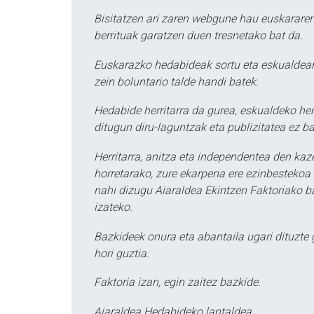
Bisitatzen ari zaren webgune hau euskararen
berrituak garatzen duen tresnetako bat da.
Euskarazko hedabideak sortu eta eskualdean
zein boluntario talde handi batek.
Hedabide herritarra da gurea, eskualdeko her
ditugun diru-laguntzak eta publizitatea ez ba
Herritarra, anitza eta independentea den kaze
horretarako, zure ekarpena ere ezinbestekoa z
nahi dizugu Aiaraldea Ekintzen Faktoriako ba
izateko.
Bazkideek onura eta abantaila ugari dituzte
hori guztia.
Faktoria izan, egin zaitez bazkide.
Aiaraldea Hedabideko lantaldea.