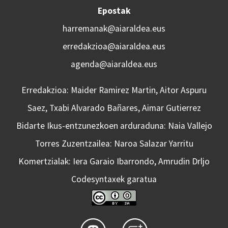
Epostak
harremanak@aiaraldea.eus
erredakzioa@aiaraldea.eus
agenda@aiaraldea.eus
Erredakzioa: Maider Ramirez Martin, Aitor Aspuru
Saez, Txabi Alvarado Bañares, Aimar Gutierrez
Bidarte Ikus-entzunezkoen arduraduna: Naia Vallejo
Torres Zuzentzailea: Naroa Salazar Yarritu
Komertzialak: Iera Garaio Ibarrondo, Amrudin Drljo
Codesyntaxek garatua