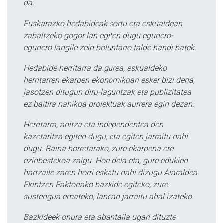
da.
Euskarazko hedabideak sortu eta eskualdean
zabaltzeko gogor lan egiten dugu egunero-
egunero langile zein boluntario talde handi batek.
Hedabide herritarra da gurea, eskualdeko
herritarren ekarpen ekonomikoari esker bizi dena,
jasotzen ditugun diru-laguntzak eta publizitatea
ez baitira nahikoa proiektuak aurrera egin dezan.
Herritarra, anitza eta independentea den
kazetaritza egiten dugu, eta egiten jarraitu nahi
dugu. Baina horretarako, zure ekarpena ere
ezinbestekoa zaigu. Hori dela eta, gure edukien
hartzaile zaren horri eskatu nahi dizugu Aiaraldea
Ekintzen Faktoriako bazkide egiteko, zure
sustengua emateko, lanean jarraitu ahal izateko.
Bazkideek onura eta abantaila ugari dituzte