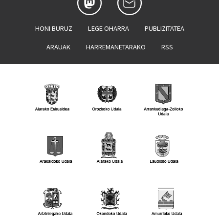
HONI BURUZ
LEGE OHARRA
PUBLIZITATEA
ARAUAK
HARREMANETARAKO
RSS