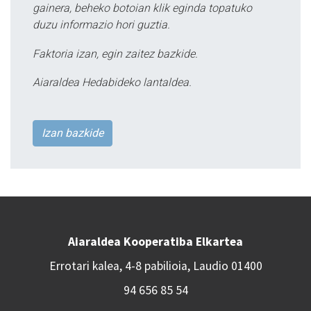
gainera, beheko botoian klik eginda topatuko
duzu informazio hori guztia.
Faktoria izan, egin zaitez bazkide.
Aiaraldea Hedabideko lantaldea.
Izan bazkide
Aiaraldea Kooperatiba Elkartea
Errotari kalea, 4-8 pabilioia, Laudio 01400
94 656 85 54