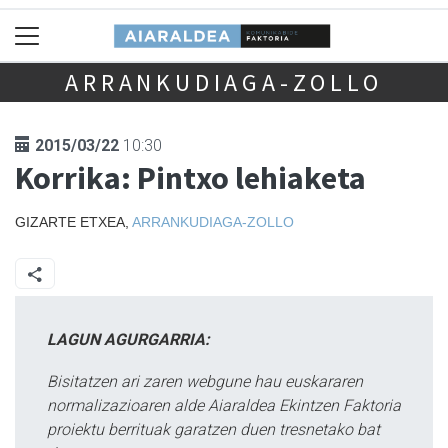
ARRANKUDIAGA-ZOLLO
2015/03/22
10:30
Korrika: Pintxo lehiaketa
GIZARTE ETXEA,
ARRANKUDIAGA-ZOLLO
LAGUN AGURGARRIA:
Bisitatzen ari zaren webgune hau euskararen
normalizazioaren alde Aiaraldea Ekintzen Faktoria
proiektu berrituak garatzen duen tresnetako bat