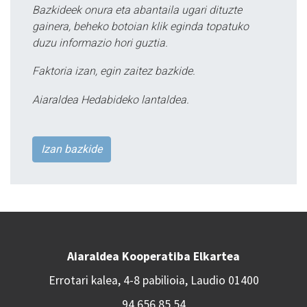
Bazkideek onura eta abantaila ugari dituzte
gainera, beheko botoian klik eginda topatuko
duzu informazio hori guztia.
Faktoria izan, egin zaitez bazkide.
Aiaraldea Hedabideko lantaldea.
Izan bazkide
Aiaraldea Kooperatiba Elkartea
Errotari kalea, 4-8 pabilioia, Laudio 01400
94 656 85 54