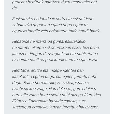
proiektu berrituak garatzen duen tresnetako bat
da.
Euskarazko hedabideak sortu eta eskualdean
zabaltzeko gogor lan egiten dugu egunero-
egunero langile zein boluntario talde handi batek.
Hedabide herritarra da gurea, eskualdeko
herritarren ekarpen ekonomikoari esker bizi dena,
jasotzen ditugun diru-laguntzak eta publizitatea
ez baitira nahikoa proiektuak aurrera egin dezan.
Herritarra, anitza eta independentea den
kazetaritza egiten dugu, eta egiten jarraitu nahi
dugu. Baina horretarako, zure ekarpena ere
ezinbestekoa zaigu. Hori dela eta, gure edukien
hartzaile zaren horri eskatu nahi dizugu Aiaraldea
Ekintzen Faktoriako bazkide egiteko, zure
sustengua emateko, lanean jarraitu ahal izateko.