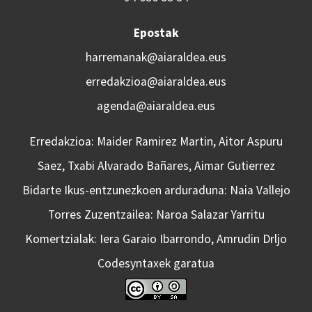
Epostak
harremanak@aiaraldea.eus
erredakzioa@aiaraldea.eus
agenda@aiaraldea.eus
Erredakzioa: Maider Ramirez Martin, Aitor Aspuru
Saez, Txabi Alvarado Bañares, Aimar Gutierrez
Bidarte Ikus-entzunezkoen arduraduna: Naia Vallejo
Torres Zuzentzailea: Naroa Salazar Yarritu
Komertzialak: Iera Garaio Ibarrondo, Amrudin Drljo
Codesyntaxek garatua