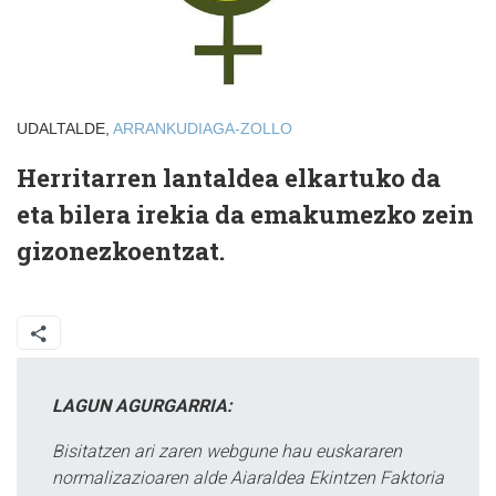
UDALTALDE,
ARRANKUDIAGA-ZOLLO
Herritarren lantaldea elkartuko da
eta bilera irekia da emakumezko zein
gizonezkoentzat.
LAGUN AGURGARRIA:
Bisitatzen ari zaren webgune hau euskararen
normalizazioaren alde Aiaraldea Ekintzen Faktoria