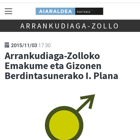
ARRANKUDIAGA-ZOLLO
2015/11/03
17:30
Arrankudiaga-Zolloko
Emakume eta Gizonen
Berdintasunerako I. Plana