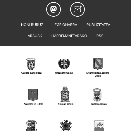
HONI BURUZ
LEGE OHARRA
PUBLIZITATEA
ARAUAK
HARREMANETARAKO
RSS