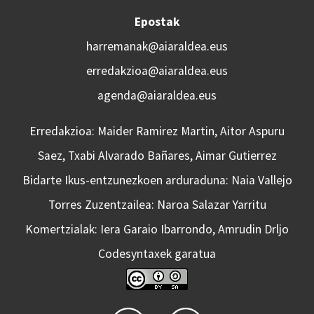
Epostak
harremanak@aiaraldea.eus
erredakzioa@aiaraldea.eus
agenda@aiaraldea.eus
Erredakzioa: Maider Ramirez Martin, Aitor Aspuru
Saez, Txabi Alvarado Bañares, Aimar Gutierrez
Bidarte Ikus-entzunezkoen arduraduna: Naia Vallejo
Torres Zuzentzailea: Naroa Salazar Yarritu
Komertzialak: Iera Garaio Ibarrondo, Amrudin Drljo
Codesyntaxek garatua