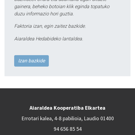
gainera, beheko botoian klik eginda topatuko
duzu informazio hori guztia.
Faktoria izan, egin zaitez bazkide.
Aiaraldea Hedabideko lantaldea.
Izan bazkide
Aiaraldea Kooperatiba Elkartea
Errotari kalea, 4-8 pabilioia, Laudio 01400
94 656 85 54