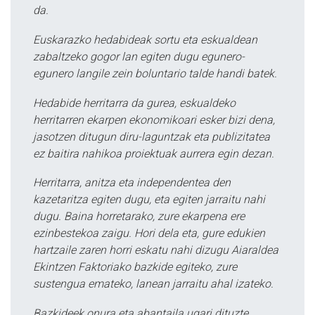
da.
Euskarazko hedabideak sortu eta eskualdean
zabaltzeko gogor lan egiten dugu egunero-
egunero langile zein boluntario talde handi batek.
Hedabide herritarra da gurea, eskualdeko
herritarren ekarpen ekonomikoari esker bizi dena,
jasotzen ditugun diru-laguntzak eta publizitatea
ez baitira nahikoa proiektuak aurrera egin dezan.
Herritarra, anitza eta independentea den
kazetaritza egiten dugu, eta egiten jarraitu nahi
dugu. Baina horretarako, zure ekarpena ere
ezinbestekoa zaigu. Hori dela eta, gure edukien
hartzaile zaren horri eskatu nahi dizugu Aiaraldea
Ekintzen Faktoriako bazkide egiteko, zure
sustengua emateko, lanean jarraitu ahal izateko.
Bazkideek onura eta abantaila ugari dituzte