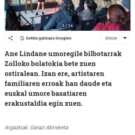
Entzun
Gehitu gaitzazu Googlen
Ane Lindane umoregile bilbotarrak
Zolloko bolatokia bete zuen
ostiralean. Izan ere, artistaren
familiaren erroak han daude eta
euskal umore basatiaren
erakustaldia egin zuen.
Argazkiak: Garazi Abrisketa