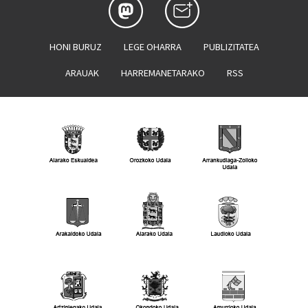
HONI BURUZ
LEGE OHARRA
PUBLIZITATEA
ARAUAK
HARREMANETARAKO
RSS