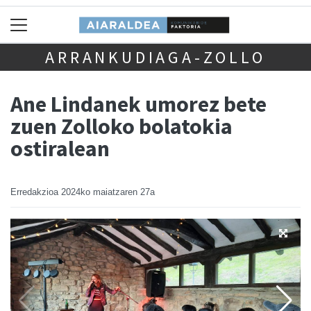
ARRANKUDIAGA-ZOLLO
Ane Lindanek umorez bete
zuen Zolloko bolatokia
ostiralean
Erredakzioa
2024ko maiatzaren 27a