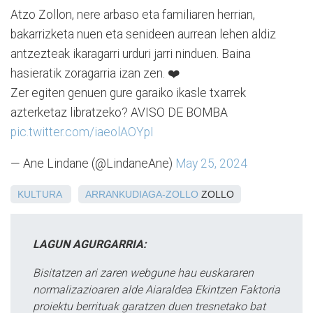
Atzo Zollon, nere arbaso eta familiaren herrian,
bakarrizketa nuen eta senideen aurrean lehen aldiz
antzezteak ikaragarri urduri jarri ninduen. Baina
hasieratik zoragarria izan zen. ❤️
Zer egiten genuen gure garaiko ikasle txarrek
azterketaz libratzeko? AVISO DE BOMBA
pic.twitter.com/iaeolAOYpI
— Ane Lindane (@LindaneAne)
May 25, 2024
KULTURA
ARRANKUDIAGA-ZOLLO
ZOLLO
LAGUN AGURGARRIA:
Bisitatzen ari zaren webgune hau euskararen
normalizazioaren alde Aiaraldea Ekintzen Faktoria
proiektu berrituak garatzen duen tresnetako bat