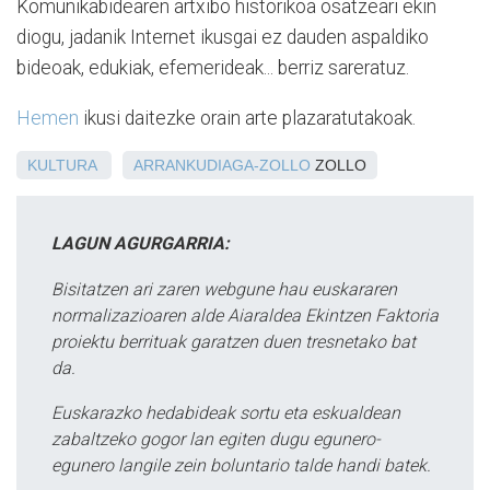
Komunikabidearen artxibo historikoa osatzeari ekin
diogu, jadanik Internet ikusgai ez dauden aspaldiko
bideoak, edukiak, efemerideak... berriz sareratuz.
Hemen
ikusi daitezke orain arte plazaratutakoak.
KULTURA
ARRANKUDIAGA-ZOLLO
ZOLLO
LAGUN AGURGARRIA:
Bisitatzen ari zaren webgune hau euskararen
normalizazioaren alde Aiaraldea Ekintzen Faktoria
proiektu berrituak garatzen duen tresnetako bat
da.
Euskarazko hedabideak sortu eta eskualdean
zabaltzeko gogor lan egiten dugu egunero-
egunero langile zein boluntario talde handi batek.