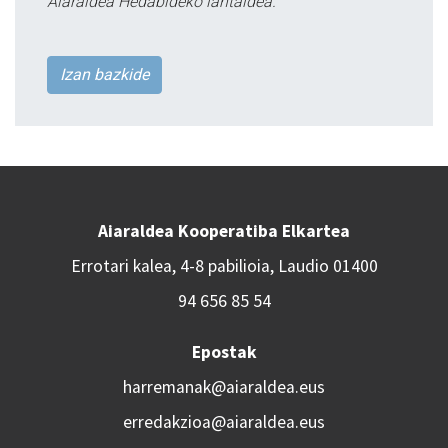
Aiaraldea Hedabideko lantaldea.
Izan bazkide
Aiaraldea Kooperatiba Elkartea
Errotari kalea, 4-8 pabilioia, Laudio 01400
94 656 85 54
Epostak
harremanak@aiaraldea.eus
erredakzioa@aiaraldea.eus