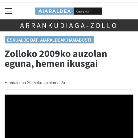
ARRANKUDIAGA-ZOLLO
ESKUALDE BAT, AIARALDEAK HAMABOST!
Zolloko 2009ko auzolan
eguna, hemen ikusgai
Erredakzioa
2025eko apirilaren 2a