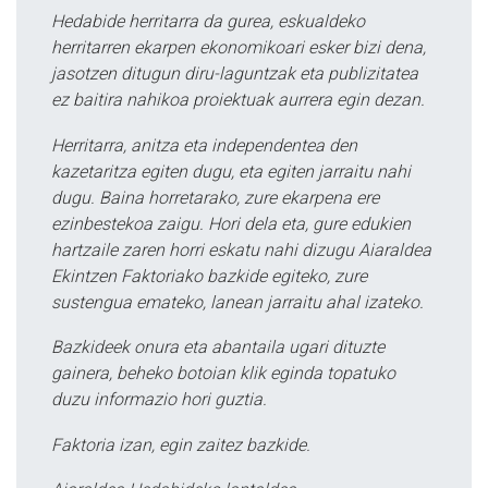
Hedabide herritarra da gurea, eskualdeko
herritarren ekarpen ekonomikoari esker bizi dena,
jasotzen ditugun diru-laguntzak eta publizitatea
ez baitira nahikoa proiektuak aurrera egin dezan.
Herritarra, anitza eta independentea den
kazetaritza egiten dugu, eta egiten jarraitu nahi
dugu. Baina horretarako, zure ekarpena ere
ezinbestekoa zaigu. Hori dela eta, gure edukien
hartzaile zaren horri eskatu nahi dizugu Aiaraldea
Ekintzen Faktoriako bazkide egiteko, zure
sustengua emateko, lanean jarraitu ahal izateko.
Bazkideek onura eta abantaila ugari dituzte
gainera, beheko botoian klik eginda topatuko
duzu informazio hori guztia.
Faktoria izan, egin zaitez bazkide.