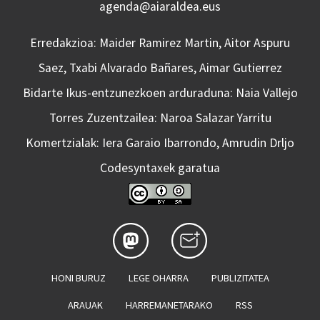
agenda@aiaraldea.eus
Erredakzioa: Maider Ramirez Martin, Aitor Aspuru
Saez, Txabi Alvarado Bañares, Aimar Gutierrez
Bidarte Ikus-entzunezkoen arduraduna: Naia Vallejo
Torres Zuzentzailea: Naroa Salazar Yarritu
Komertzialak: Iera Garaio Ibarrondo, Amrudin Drljo
Codesyntaxek garatua
HONI BURUZ
LEGE OHARRA
PUBLIZITATEA
ARAUAK
HARREMANETARAKO
RSS