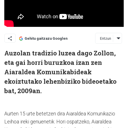
Entzun
Gehitu gaitzazu Googlen
Auzolan tradizio luzea dago Zollon,
eta gai horri buruzkoa izan zen
Aiaraldea Komunikabideak
ekoiztutako lehenbiziko bideoetako
bat, 2009an.
Aurten 15 urte betetzen dira Aiaraldea Komunikazio
Leihoa ireki genuenetik. Hori ospatzeko, Aiaraldea