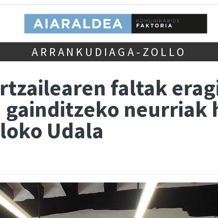
ARRANKUDIAGA-ZOLLO
rtzailearen faltak erag
 gainditzeko neurriak 
loko Udala