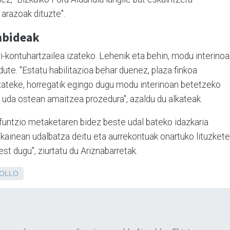
 arazoak dituzte".
nbideak
ri-kontuhartzailea izateko. Lehenik eta behin, modu interino
ute. "Estatu habilitazioa behar duenez, plaza finkoa
tzateke, horregatik egingo dugu modu interinoan betetzeko
u uda ostean amaitzea prozedura", azaldu du alkateak.
untzio metaketaren bidez beste udal bateko idazkaria
 ekainean udalbatza deitu eta aurrekontuak onartuko lituzkete
est dugu", ziurtatu du Ariznabarretak.
OLLO