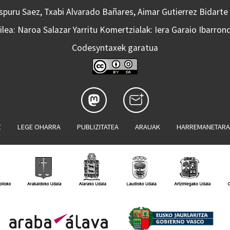
Aspuru Saez, Txabi Alvarado Bañares, Aimar Gutierrez Bidarte
lea: Naroa Salazar Yarritu Komertzialak: Iera Garaio Ibarron
Codesyntaxek garatua
Z
LEGE OHARRA
PUBLIZITATEA
ARAUAK
HARREMANETAR