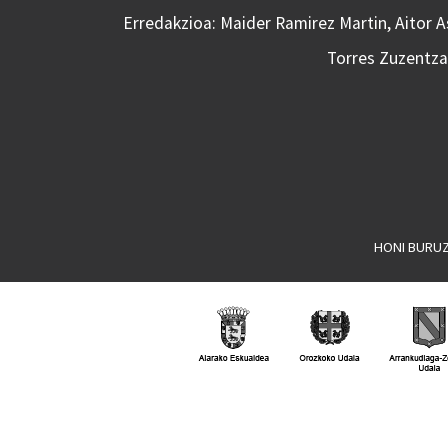
Erredakzioa: Maider Ramirez Martin, Aitor 
Torres Zuzentzai
HONI BURU