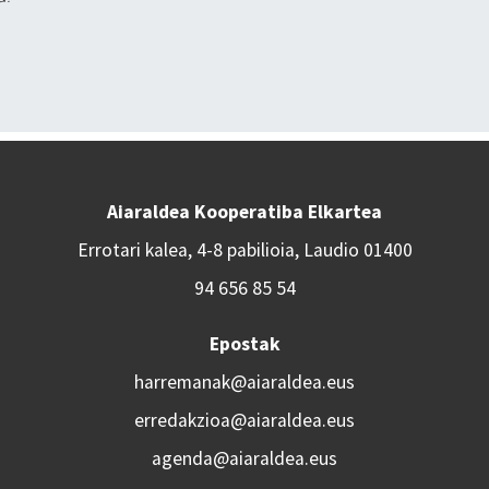
Aiaraldea Kooperatiba Elkartea
Errotari kalea, 4-8 pabilioia, Laudio 01400
94 656 85 54
Epostak
harremanak@aiaraldea.eus
erredakzioa@aiaraldea.eus
agenda@aiaraldea.eus