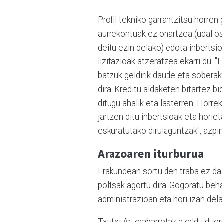
Profil tekniko garrantzitsu horren
aurrekontuak ez onartzea (udal os
deitu ezin delako) edota inbertsi
lizitazioak atzeratzea ekarri du. 
batzuk geldirik daude eta sobera
dira. Kreditu aldaketen bitartez b
ditugu ahalik eta lasterren. Horrek
jartzen ditu inbertsioak eta horiet
eskuratutako dirulaguntzak", azpi
Arazoaren iturburua
Erakundean sortu den traba ez da b
poltsak agortu dira. Gogoratu be
administrazioan eta hori izan del
Txutxi Ariznabarretak azaldu duen