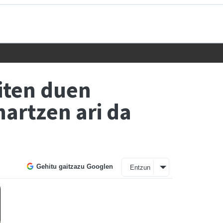
iten duen
hartzen ari da
Gehitu gaitzazu Googlen
Entzun