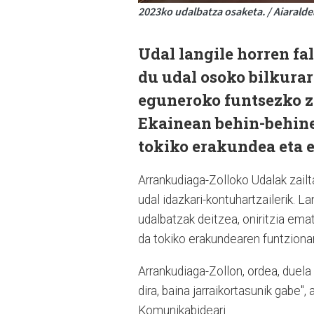
2023ko udalbatza osaketa. / Aiaralde
Udal langile horren fa
du udal osoko bilkurar
eguneroko funtsezko ze
Ekainean behin-behine
tokiko erakundea eta e
Arrankudiaga-Zolloko Udalak zail
udal idazkari-kontuhartzailerik. L
udalbatzak deitzea, oniritzia ema
da tokiko erakundearen funtziona
Arrankudiaga-Zollon, ordea, duela 
dira, baina jarraikortasunik gabe",
Komunikabideari.