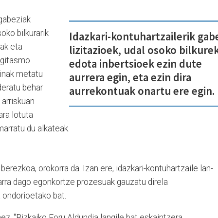
 gabeziak
oko bilkurarik
Idazkari-kontuhartzailerik gab
oak eta
lizitazioek, udal osoko bilkure
"Egitasmo
edota inbertsioek ezin dute
kinak metatu
aurrera egin, eta ezin dira
ideratu behar
aurrekontuak onartu ere egin.
 arriskuan
ara lotuta
marratu du alkateak.
erezkoa, orokorra da. Izan ere, idazkari-kontuhartzaile lan-
harra dago egonkortze prozesuak gauzatu direla
a ondorioetako bat.
ez, "Bizkaiko Foru Aldundia langile bat eskaintzera