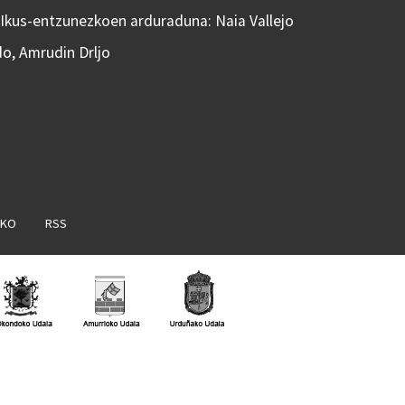
 Ikus-entzunezkoen arduraduna: Naia Vallejo
do, Amrudin Drljo
AKO
RSS