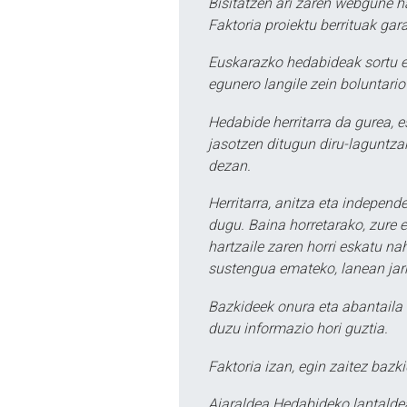
Bisitatzen ari zaren webgune h
Faktoria proiektu berrituak gar
Euskarazko hedabideak sortu e
egunero langile zein boluntario
Hedabide herritarra da gurea, 
jasotzen ditugun diru-laguntzak
dezan.
Herritarra, anitza eta independe
dugu. Baina horretarako, zure e
hartzaile zaren horri eskatu na
sustengua emateko, lanean jarr
Bazkideek onura eta abantaila 
duzu informazio hori guztia.
Faktoria izan, egin zaitez bazki
Aiaraldea Hedabideko lantalde