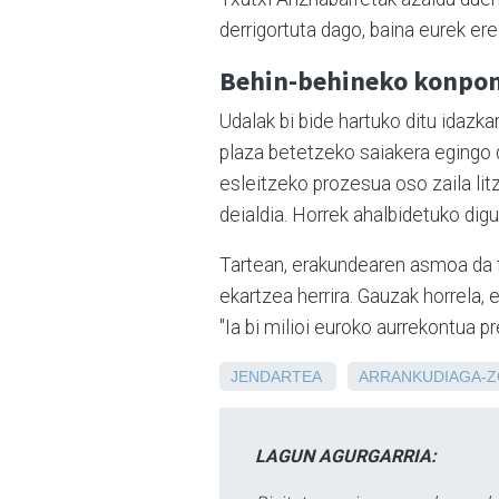
derrigortuta dago, baina eurek ere
Behin-behineko konpo
Udalak bi bide hartuko ditu idazka
plaza betetzeko saiakera egingo d
esleitzeko prozesua oso zaila li
deialdia. Horrek ahalbidetuko dig
Tartean, erakundearen asmoa da f
ekartzea herrira. Gauzak horrela,
"Ia bi milioi euroko aurrekontua pr
JENDARTEA
ARRANKUDIAGA-Z
LAGUN AGURGARRIA: