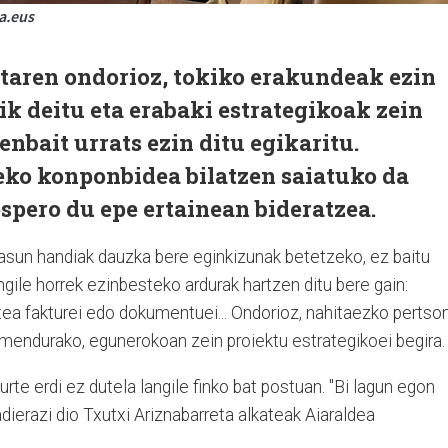
a.eus
ltaren ondorioz, tokiko erakundeak ezin
ik deitu eta erabaki estrategikoak zein
nbait urrats ezin ditu egikaritu.
ko konponbidea bilatzen saiatuko da
spero du epe ertainean bideratzea.
tasun handiak dauzka bere eginkizunak betetzeko, ez baitu
angile horrek ezinbesteko ardurak hartzen ditu bere gain:
tea fakturei edo dokumentuei... Ondorioz, nahitaezko pertso
mendurako, egunerokoan zein proiektu estrategikoei begira.
urte erdi ez dutela langile finko bat postuan. "Bi lagun egon
 adierazi dio Txutxi Ariznabarreta alkateak Aiaraldea