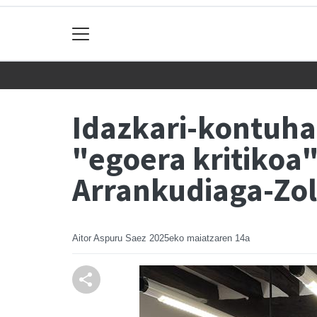
Idazkari-kontuha
"egoera kritikoa"
Arrankudiaga-Zol
Aitor Aspuru Saez
2025eko maiatzaren 14a