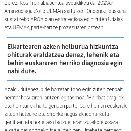
Berez, Kosi!-ren abiapuntua aspaldikoa da. 2023an
Arrankudiaga-Zollo UEMAn sartu zen. Ondorioz, euskara
sustatzeko AROA plan estrategikoa egin zuten Udalak
eta UEMAk, parte-hartze prozesuaren ostean.
Elkartearen azken helburua hizkuntza
ohiturak eraldatzea denez, lehenik eta
behin euskararen herriko diagnosia egin
nahi dute.
Azaldu dutenez, bide horretan topo egin zuten zenbait
herritar hasi ziren lantzen egitasmoa: "Hainbat eragilek
eta herritarrek hartu genuen parte. Gure herrian euskarak
zituen hutsune eta erronka nagusiak identifikatu
genituen eta horietako batzuei erantzuteko euskara
elkarte bat sortzeko ideia irten zen. Urtebete geroago