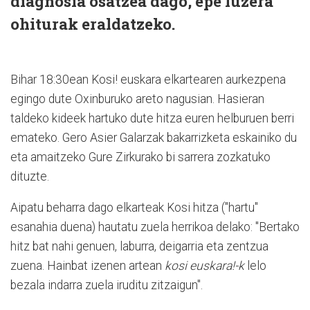
diagnosia osatzea dago, epe luzera
ohiturak eraldatzeko.
Bihar 18:30ean Kosi! euskara elkartearen aurkezpena
egingo dute Oxinburuko areto nagusian. Hasieran
taldeko kideek hartuko dute hitza euren helburuen berri
emateko. Gero Asier Galarzak bakarrizketa eskainiko du
eta amaitzeko Gure Zirkurako bi sarrera zozkatuko
dituzte.
Aipatu beharra dago elkarteak Kosi hitza ("hartu"
esanahia duena) hautatu zuela herrikoa delako: "Bertako
hitz bat nahi genuen, laburra, deigarria eta zentzua
zuena. Hainbat izenen artean
k
osi euskara!-k
lelo
bezala indarra zuela iruditu zitzaigun".