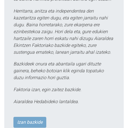
Herritarra, anitza eta independentea den
kazetaritza egiten dugu, eta egiten jarraitu nahi
dugu. Baina horretarako, zure ekarpena ere
ezinbestekoa zaigu. Hori dela eta, gure edukien
hartzaile zaren horri eskatu nahi dizugu Aiaraldea
Ekintzen Faktoriako bazkide egiteko, zure
sustengua emateko, lanean jarraitu ahal izateko.
Bazkideek onura eta abantaila ugari dituzte
gainera, beheko botoian klik eginda topatuko
duzu informazio hori guztia.
Faktoria izan, egin zaitez bazkide.
Aiaraldea Hedabideko lantaldea.
Izan bazkide