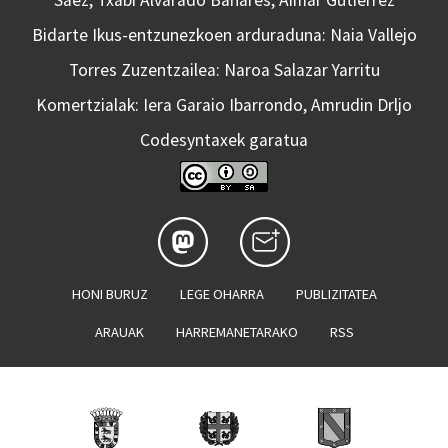
Saez, Txabi Alvarado Bañares, Aimar Gutierrez
Bidarte Ikus-entzunezkoen arduraduna: Naia Vallejo
Torres Zuzentzailea: Naroa Salazar Yarritu
Komertzialak: Iera Garaio Ibarrondo, Amrudin Drljo
Codesyntaxek garatua
HONI BURUZ
LEGE OHARRA
PUBLIZITATEA
ARAUAK
HARREMANETARAKO
RSS