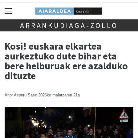
ARRANKUDIAGA-ZOLLO
Kosi! euskara elkartea
aurkeztuko dute bihar eta
bere helburuak ere azalduko
dituzte
Aitor Aspuru Saez
2026ko maiatzaren 21a