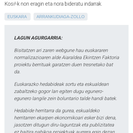
Kosi!-k non eragin eta nora bideratu indarrak.
EUSKARA
ARRANKUDIAGA-ZOLLO
LAGUN AGURGARRIA:
Bisitatzen ari zaren webgune hau euskararen
normalizazioaren alde Aiaraldea Ekintzen Faktoria
proiektu berrituak garatzen duen tresnetako bat
da.
Euskarazko hedabideak sortu eta eskualdean
zabaltzeko gogor lan egiten dugu egunero-
egunero langile zein boluntario talde handi batek.
Hedabide herritarra da gurea, eskualdeko
herritarren ekarpen ekonomikoari esker bizi dena,
jasotzen ditugun diru-laguntzak eta publizitatea
ez baitira nahikoa proiektuak aurrera egin dezan.