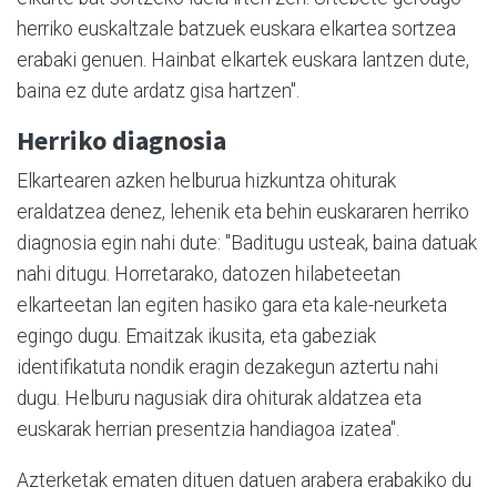
herriko euskaltzale batzuek euskara elkartea sortzea
erabaki genuen. Hainbat elkartek euskara lantzen dute,
baina ez dute ardatz gisa hartzen".
Herriko diagnosia
Elkartearen azken helburua hizkuntza ohiturak
eraldatzea denez, lehenik eta behin euskararen herriko
diagnosia egin nahi dute: "Baditugu usteak, baina datuak
nahi ditugu. Horretarako, datozen hilabeteetan
elkarteetan lan egiten hasiko gara eta kale-neurketa
egingo dugu. Emaitzak ikusita, eta gabeziak
identifikatuta nondik eragin dezakegun aztertu nahi
dugu. Helburu nagusiak dira ohiturak aldatzea eta
euskarak herrian presentzia handiagoa izatea".
Azterketak ematen dituen datuen arabera erabakiko du