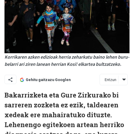
Korrikaren azken edizioak herria zeharkatu baino lehen buru-
belarri ari ziren lanean herrian Kosi! elkartea bultzatzeko.
Entzun
Gehitu gaitzazu Googlen
Bakarrizketa eta Gure Zirkurako bi
sarreren zozketa ez ezik, taldearen
xedeak ere mahairatuko dituzte.
Lehenengo egitekoen artean herriko