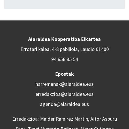
Aiaraldea Kooperatiba Elkartea
Errotari kalea, 4-8 pabilioia, Laudio 01400
94 656 85 54
Epostak
harremanak@aiaraldea.eus
erredakzioa@aiaraldea.eus
agenda@aiaraldea.eus
Erredakzioa: Maider Ramirez Martin, Aitor Aspuru