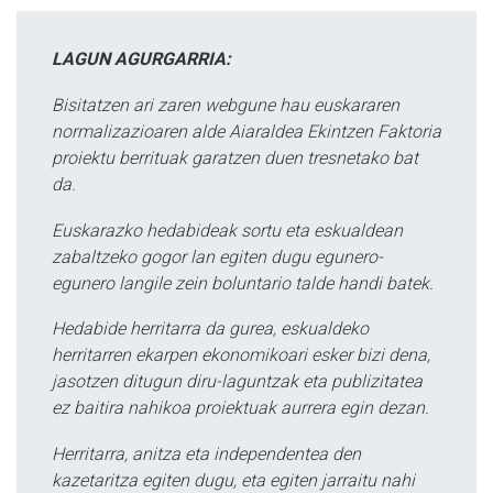
LAGUN AGURGARRIA:
Bisitatzen ari zaren webgune hau euskararen
normalizazioaren alde Aiaraldea Ekintzen Faktoria
proiektu berrituak garatzen duen tresnetako bat
da.
Euskarazko hedabideak sortu eta eskualdean
zabaltzeko gogor lan egiten dugu egunero-
egunero langile zein boluntario talde handi batek.
Hedabide herritarra da gurea, eskualdeko
herritarren ekarpen ekonomikoari esker bizi dena,
jasotzen ditugun diru-laguntzak eta publizitatea
ez baitira nahikoa proiektuak aurrera egin dezan.
Herritarra, anitza eta independentea den
kazetaritza egiten dugu, eta egiten jarraitu nahi