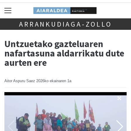
ARRANKUDIAGA-ZOLLO
Untzuetako gazteluaren
nafartasuna aldarrikatu dute
aurten ere
Aitor Aspuru Saez
2026ko ekainaren 1a