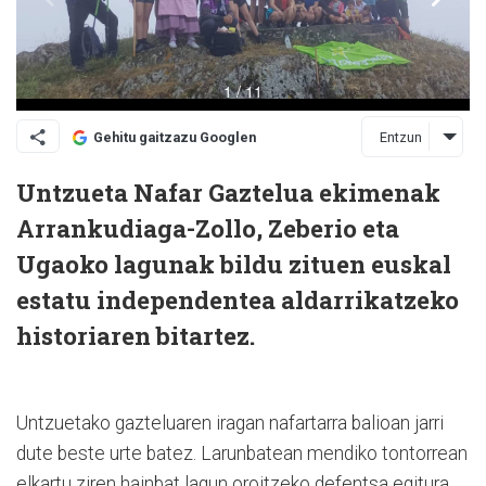
Entzun
Gehitu gaitzazu Googlen
Untzueta Nafar Gaztelua ekimenak
Arrankudiaga-Zollo, Zeberio eta
Ugaoko lagunak bildu zituen euskal
estatu independentea aldarrikatzeko
historiaren bitartez.
Untzuetako gazteluaren iragan nafartarra balioan jarri
dute beste urte batez. Larunbatean mendiko tontorrean
elkartu ziren hainbat lagun oroitzeko defentsa egitura