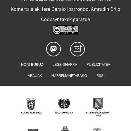
Komertzialak: Iera Garaio Ibarrondo, Amrudin Drljo
Codesyntaxek garatua
HONI BURUZ
LEGE OHARRA
PUBLIZITATEA
ARAUAK
HARREMANETARAKO
RSS