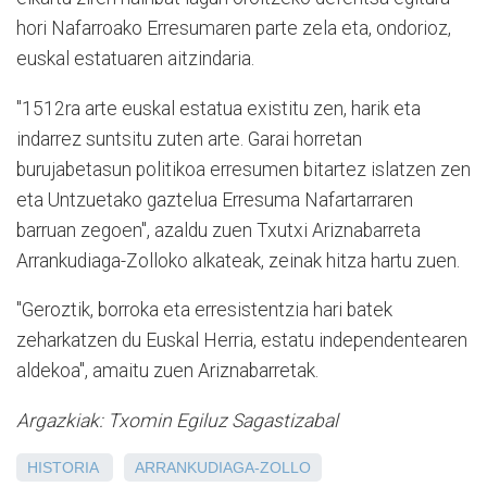
hori Nafarroako Erresumaren parte zela eta, ondorioz,
euskal estatuaren aitzindaria.
"1512ra arte euskal estatua existitu zen, harik eta
indarrez suntsitu zuten arte. Garai horretan
burujabetasun politikoa erresumen bitartez islatzen zen
eta Untzuetako gaztelua Erresuma Nafartarraren
barruan zegoen", azaldu zuen Txutxi Ariznabarreta
Arrankudiaga-Zolloko alkateak, zeinak hitza hartu zuen.
"Geroztik, borroka eta erresistentzia hari batek
zeharkatzen du Euskal Herria, estatu independentearen
aldekoa", amaitu zuen Ariznabarretak.
Argazkiak: Txomin Egiluz Sagastizabal
HISTORIA
ARRANKUDIAGA-ZOLLO