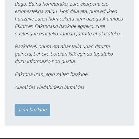
dugu. Baina horretarako, zure ekarpena ere
ezinbestekoa zaigu. Hori dela eta, gure edukien
hartzaile zaren horri eskatu nahi dizugu Aiaraldea
Ekintzen Faktoriako bazkide egiteko, zure
sustengua emateko, lanean jarraitu ahal izateko.
Bazkideek onura eta abantaila ugari dituzte
gainera, beheko botoian klik eginda topatuko
duzu informazio hori guztia.
Faktoria izan, egin zaitez bazkide.
Aiaraldea Hedabideko lantaldea.
Izan bazkide