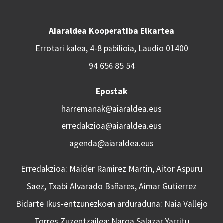
Aiaraldea Kooperatiba Elkartea
Errotari kalea, 4-8 pabilioia, Laudio 01400
94 656 85 54
Epostak
harremanak@aiaraldea.eus
erredakzioa@aiaraldea.eus
agenda@aiaraldea.eus
Erredakzioa: Maider Ramirez Martin, Aitor Aspuru
Saez, Txabi Alvarado Bañares, Aimar Gutierrez
Bidarte Ikus-entzunezkoen arduraduna: Naia Vallejo
Torres Zuzentzailea: Naroa Salazar Yarritu