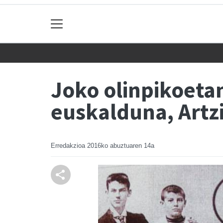
Joko olinpikoeta
euskalduna, Artz
Erredakzioa
2016ko abuztuaren 14a