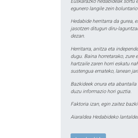
Euskarazko hedabideak sortu e
egunero langile zein boluntario
Hedabide herritarra da gurea, 
jasotzen ditugun diru-laguntzak
dezan.
Herritarra, anitza eta independe
dugu. Baina horretarako, zure e
hartzaile zaren horri eskatu na
sustengua emateko, lanean jarr
Bazkideek onura eta abantaila 
duzu informazio hori guztia.
Faktoria izan, egin zaitez bazki
Aiaraldea Hedabideko lantalde