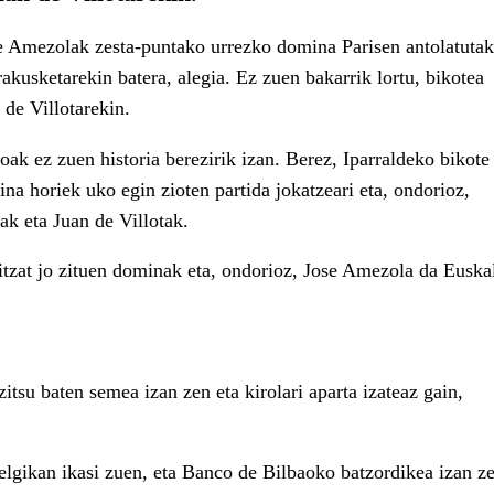
de Amezolak zesta-puntako urrezko domina Parisen antolatuta
kusketarekin batera, alegia. Ez zuen bakarrik lortu, bikotea
de Villotarekin.
ak ez zuen historia berezirik izan. Berez, Iparraldeko bikote
ina horiek uko egin zioten partida jokatzeari eta, ondorioz,
ak eta Juan de Villotak.
tzat jo zituen dominak eta, ondorioz, Jose Amezola da Euska
itsu baten semea izan zen eta kirolari aparta izateaz gain,
lgikan ikasi zuen, eta Banco de Bilbaoko batzordikea izan ze