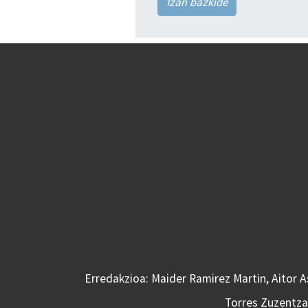
Izan bazkide
Erredakzioa: Maider Ramirez Martin, Aitor 
Torres Zuzentzai