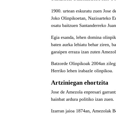
1900. urtean eskuratu zuen Jose 
Joko Olinpikoetan, Nazioarteko Era
osatu baitzuen Santanderreko Juan 
Egia esanda, lehen domina olinpiko
baten aurka lehiatu behar ziren, ba
garaipen erraza izan zuten Amezol
Batzorde Olinpikoak 2004an zilegi
Herriko lehen irabazle olinpikoa.
Artziniegan ehortzita
Jose de Amezola enpresari garrantz
hainbat ardura politiko izan zuen.
Izarran jaioa 1874an, Amezolak Be