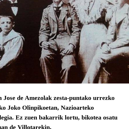
n Jose de Amezolak zesta-puntako urrezko
ko Joko Olinpikoetan, Nazioarteko
egia. Ez zuen bakarrik lortu, bikotea osatu
an de Villotarekin.