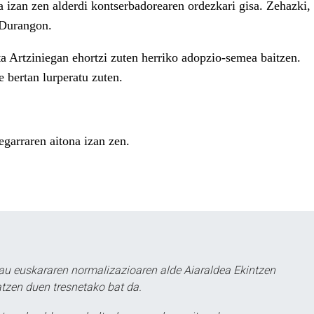
a izan zen alderdi kontserbadorearen ordezkari gisa. Zehazki,
 Durangon.
a Artziniegan ehortzi zuten herriko adopzio-semea baitzen.
 bertan lurperatu zuten.
egarraren aitona izan zen.
au euskararen normalizazioaren alde Aiaraldea Ekintzen
atzen duen tresnetako bat da.