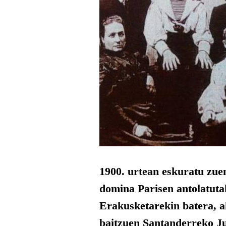
1900. urtean eskuratu zue
domina Parisen antolatuta
Erakusketarekin batera, al
baitzuen Santanderreko Ju