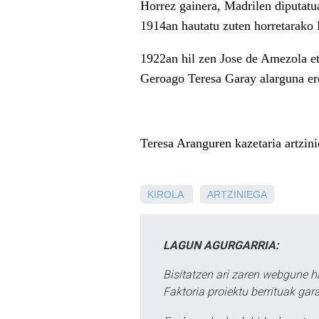
Horrez gainera, Madrilen diputatu
1914an hautatu zuten horretarako
1922an hil zen Jose de Amezola et
Geroago Teresa Garay alarguna ere
Teresa Aranguren kazetaria artzini
KIROLA
ARTZINIEGA
LAGUN AGURGARRIA:
Bisitatzen ari zaren webgune h
Faktoria proiektu berrituak gar