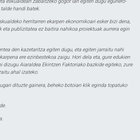
ta eskualdean zabaltzeko gogor lan egiten dugu egunero-
 talde handi batek.
eskualdeko herritarren ekarpen ekonomikoari esker bizi dena,
 eta publizitatea ez baitira nahikoa proiektuak aurrera egin
ntea den kazetaritza egiten dugu, eta egiten jarraitu nahi
karpena ere ezinbestekoa zaigu. Hori dela eta, gure edukien
hi dizugu Aiaraldea Ekintzen Faktoriako bazkide egiteko, zure
aitu ahal izateko.
ugari dituzte gainera, beheko botoian klik eginda topatuko
de.
a.