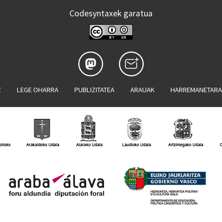
Codesyntaxek garatua
Z
LEGE OHARRA
PUBLIZITATEA
ARAUAK
HARREMANETAR