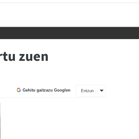
rtu zuen
Gehitu gaitzazu Googlen
Entzun