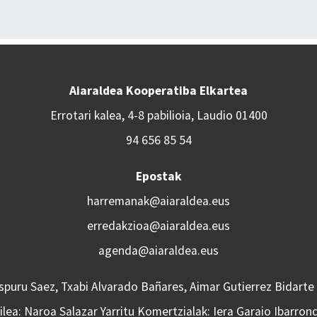
Aiaraldea Kooperatiba Elkartea
Errotari kalea, 4-8 pabilioia, Laudio 01400
94 656 85 54
Epostak
harremanak@aiaraldea.eus
erredakzioa@aiaraldea.eus
agenda@aiaraldea.eus
Aspuru Saez, Txabi Alvarado Bañares, Aimar Gutierrez Bidarte
lea: Naroa Salazar Yarritu Komertzialak: Iera Garaio Ibarron