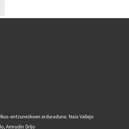
 Ikus-entzunezkoen arduraduna: Naia Vallejo
do, Amrudin Drljo