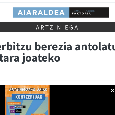
ARTZINIEGA
rbitzu berezia antolat
tara joateko