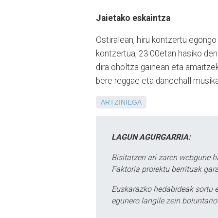
Jaietako eskaintza
Ostiralean, hiru kontzertu egongo
kontzertua, 23:00etan hasiko dena
dira oholtza gainean eta amaitz
bere reggae eta dancehall musika
ARTZINIEGA
LAGUN AGURGARRIA:
Bisitatzen ari zaren webgune h
Faktoria proiektu berrituak gar
Euskarazko hedabideak sortu e
egunero langile zein boluntario