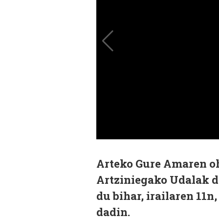
Arteko Gure Amaren oho
Artziniegako Udalak d
du bihar, irailaren 11n
dadin.