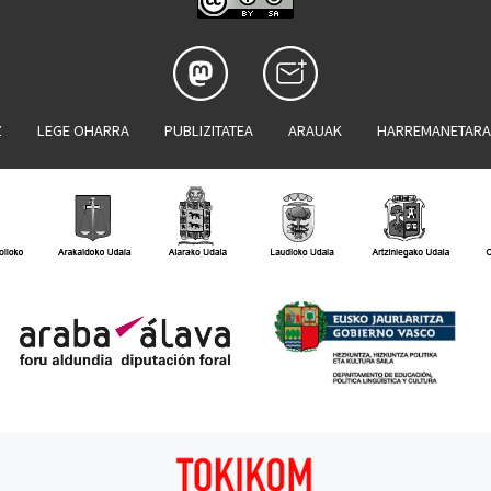
Z
LEGE OHARRA
PUBLIZITATEA
ARAUAK
HARREMANETAR