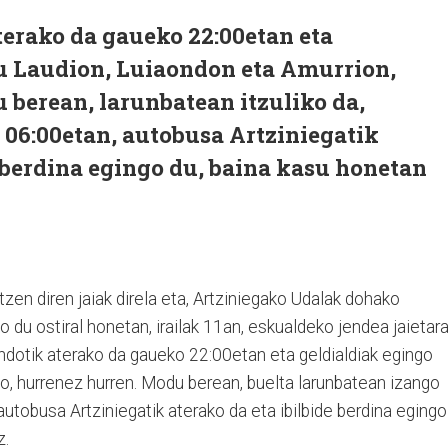
erako da gaueko 22:00etan eta
tu Laudion, Luiaondon eta Amurrion,
berean, larunbatean itzuliko da,
o 06:00etan, autobusa Artziniegatik
e berdina egingo du, baina kasu honetan
en diren jaiak direla eta, Artziniegako Udalak dohako
 du ostiral honetan, irailak 11an, eskualdeko jendea jaietar
ndotik aterako da gaueko 22:00etan eta geldialdiak egingo
o, hurrenez hurren. Modu berean, buelta larunbatean izango
 autobusa Artziniegatik aterako da eta ibilbide berdina egingo
z.