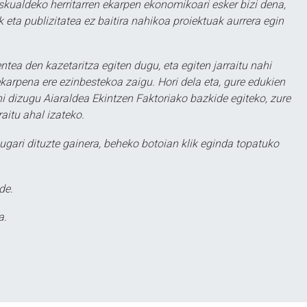
eskualdeko herritarren ekarpen ekonomikoari esker bizi dena,
 eta publizitatea ez baitira nahikoa proiektuak aurrera egin
ntea den kazetaritza egiten dugu, eta egiten jarraitu nahi
karpena ere ezinbestekoa zaigu. Hori dela eta, gure edukien
hi dizugu Aiaraldea Ekintzen Faktoriako bazkide egiteko, zure
aitu ahal izateko.
ugari dituzte gainera, beheko botoian klik eginda topatuko
de.
a.