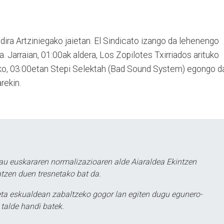
 dira Artziniegako jaietan. El Sindicato izango da lehenengo
. Jarraian, 01:00ak aldera, Los Zopilotes Txirriados arituko
eko, 03:00etan Stepi Selektah (Bad Sound System) egongo d
rekin.
au euskararen normalizazioaren alde Aiaraldea Ekintzen
atzen duen tresnetako bat da.
ta eskualdean zabaltzeko gogor lan egiten dugu egunero-
 talde handi batek.