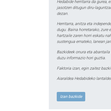
Hedabide herritarra da gurea, 
jasotzen ditugun diru-laguntzak
dezan.
Herritarra, anitza eta independe
dugu. Baina horretarako, zure e
hartzaile zaren horri eskatu na
sustengua emateko, lanean jarr
Bazkideek onura eta abantaila 
duzu informazio hori guztia.
Faktoria izan, egin zaitez bazki
Aiaraldea Hedabideko lantalde
Izan bazkide