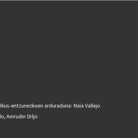
 Ikus-entzunezkoen arduraduna: Naia Vallejo
do, Amrudin Drljo