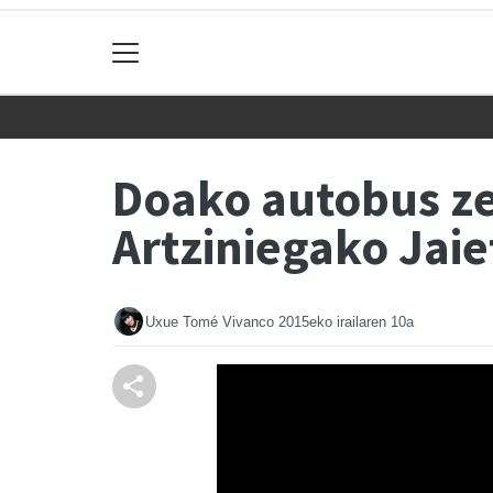
Doako autobus ze
Artziniegako Jaie
Uxue Tomé Vivanco
2015eko irailaren 10a