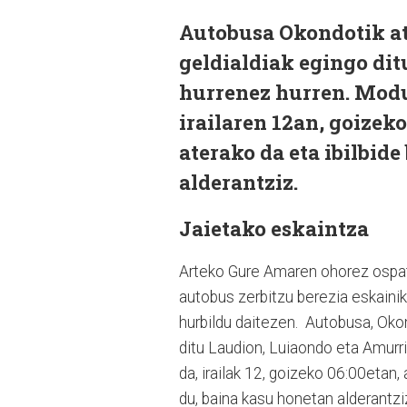
Autobusa Okondotik at
geldialdiak egingo di
hurrenez hurren. Modu 
irailaren 12an, goizek
aterako da eta ibilbid
alderantziz.
Jaietako eskaintza
Arteko Gure Amaren ohorez ospatz
autobus zerbitzu berezia eskainiko
hurbildu daitezen. Autobusa, Oko
ditu Laudion, Luiaondo eta Amurri
da, irailak 12, goizeko 06:00etan,
du, baina kasu honetan alderantzi