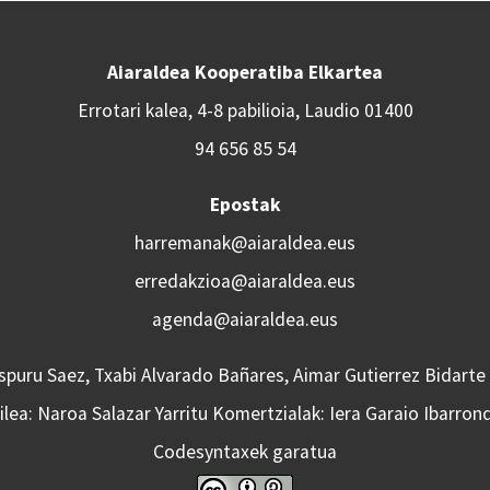
Aiaraldea Kooperatiba Elkartea
Errotari kalea, 4-8 pabilioia, Laudio 01400
94 656 85 54
Epostak
harremanak@aiaraldea.eus
erredakzioa@aiaraldea.eus
agenda@aiaraldea.eus
Aspuru Saez, Txabi Alvarado Bañares, Aimar Gutierrez Bidarte
lea: Naroa Salazar Yarritu Komertzialak: Iera Garaio Ibarron
Codesyntaxek garatua