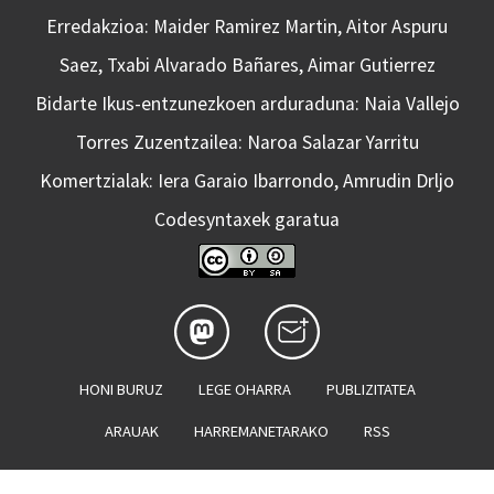
Erredakzioa: Maider Ramirez Martin, Aitor Aspuru
Saez, Txabi Alvarado Bañares, Aimar Gutierrez
Bidarte Ikus-entzunezkoen arduraduna: Naia Vallejo
Torres Zuzentzailea: Naroa Salazar Yarritu
Komertzialak: Iera Garaio Ibarrondo, Amrudin Drljo
Codesyntaxek garatua
HONI BURUZ
LEGE OHARRA
PUBLIZITATEA
ARAUAK
HARREMANETARAKO
RSS