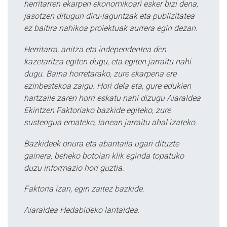
herritarren ekarpen ekonomikoari esker bizi dena,
jasotzen ditugun diru-laguntzak eta publizitatea
ez baitira nahikoa proiektuak aurrera egin dezan.
Herritarra, anitza eta independentea den
kazetaritza egiten dugu, eta egiten jarraitu nahi
dugu. Baina horretarako, zure ekarpena ere
ezinbestekoa zaigu. Hori dela eta, gure edukien
hartzaile zaren horri eskatu nahi dizugu Aiaraldea
Ekintzen Faktoriako bazkide egiteko, zure
sustengua emateko, lanean jarraitu ahal izateko.
Bazkideek onura eta abantaila ugari dituzte
gainera, beheko botoian klik eginda topatuko
duzu informazio hori guztia.
Faktoria izan, egin zaitez bazkide.
Aiaraldea Hedabideko lantaldea.