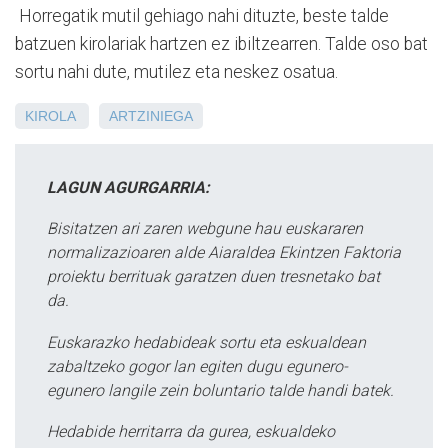
Horregatik mutil gehiago nahi dituzte, beste talde
batzuen kirolariak hartzen ez ibiltzearren. Talde oso bat
sortu nahi dute, mutilez eta neskez osatua.
KIROLA
ARTZINIEGA
LAGUN AGURGARRIA:
Bisitatzen ari zaren webgune hau euskararen
normalizazioaren alde Aiaraldea Ekintzen Faktoria
proiektu berrituak garatzen duen tresnetako bat
da.
Euskarazko hedabideak sortu eta eskualdean
zabaltzeko gogor lan egiten dugu egunero-
egunero langile zein boluntario talde handi batek.
Hedabide herritarra da gurea, eskualdeko