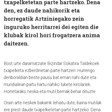
txapelketetan parte hartzeko. Dena
den, ez daude nahikorik eta
horregatik Artziniegako zein
inguruko herritarrei dei egiten die
klubak kirol hori frogatzera anima
daitezen.
Bost urte daramatzate Bizindar Sokatira Taldekoek
txapelketa ezberdinetan parte hartzen. Hurrengo
denboraldian beste pausu bat eman nahi dute eta
mundialean partu hartu nahiko lukete kirolariek.
Horretarako neska eta mutil berriak behar dituzte.
Orain arte neskek bakarrik lehiatu dute, baina mutilak
ere prest daude txapelketetan parte hartzeko. Dena