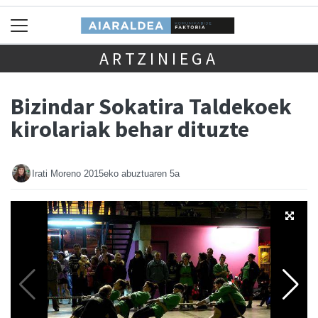
ARTZINIEGA
Bizindar Sokatira Taldekoek
kirolariak behar dituzte
Irati Moreno
2015eko abuztuaren 5a