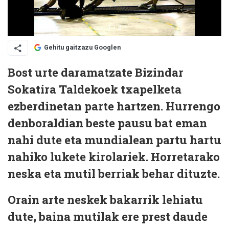
Gehitu gaitzazu Googlen
Bost urte daramatzate Bizindar
Sokatira Taldekoek txapelketa
ezberdinetan parte hartzen. Hurrengo
denboraldian beste pausu bat eman
nahi dute eta mundialean partu hartu
nahiko lukete kirolariek. Horretarako
neska eta mutil berriak behar dituzte.
Orain arte neskek bakarrik lehiatu
dute, baina mutilak ere prest daude