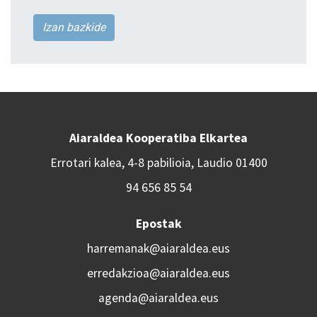
Izan bazkide
Aiaraldea Kooperatiba Elkartea
Errotari kalea, 4-8 pabilioia, Laudio 01400
94 656 85 54
Epostak
harremanak@aiaraldea.eus
erredakzioa@aiaraldea.eus
agenda@aiaraldea.eus