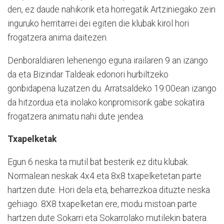
den, ez daude nahikorik eta horregatik Artziniegako zein
inguruko herritarrei dei egiten die klubak kirol hori
frogatzera anima daitezen.
Denboraldiaren lehenengo eguna irailaren 9 an izango
da eta Bizindar Taldeak edonori hurbiltzeko
gonbidapena luzatzen du. Arratsaldeko 19:00ean izango
da hitzordua eta inolako konpromisorik gabe sokatira
frogatzera animatu nahi dute jendea.
Txapelketak
Egun 6 neska ta mutil bat besterik ez ditu klubak.
Normalean neskak 4x4 eta 8x8 txapelketetan parte
hartzen dute. Hori dela eta, beharrezkoa dituzte neska
gehiago. 8X8 txapelketan ere, modu mistoan parte
hartzen dute Sokarri eta Sokarrolako mutilekin batera.