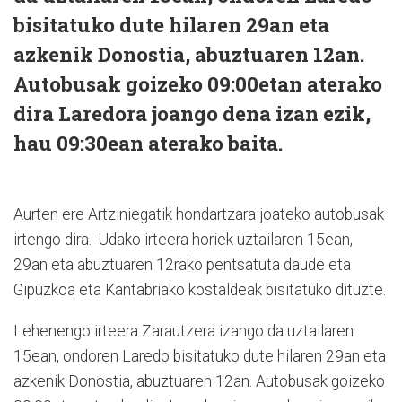
bisitatuko dute hilaren 29an eta
azkenik Donostia, abuztuaren 12an.
Autobusak goizeko 09:00etan aterako
dira Laredora joango dena izan ezik,
hau 09:30ean aterako baita.
Aurten ere Artziniegatik hondartzara joateko autobusak
irtengo dira. Udako irteera horiek uztailaren 15ean,
29an eta abuztuaren 12rako pentsatuta daude eta
Gipuzkoa eta Kantabriako kostaldeak bisitatuko dituzte.
Lehenengo irteera Zarautzera izango da uztailaren
15ean, ondoren Laredo bisitatuko dute hilaren 29an eta
azkenik Donostia, abuztuaren 12an. Autobusak goizeko