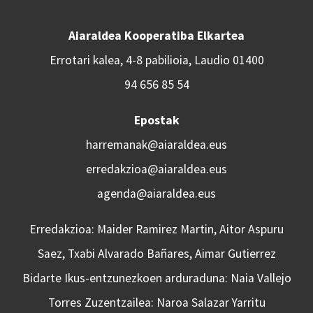
Aiaraldea Kooperatiba Elkartea
Errotari kalea, 4-8 pabilioia, Laudio 01400
94 656 85 54
Epostak
harremanak@aiaraldea.eus
erredakzioa@aiaraldea.eus
agenda@aiaraldea.eus
Erredakzioa: Maider Ramirez Martin, Aitor Aspuru
Saez, Txabi Alvarado Bañares, Aimar Gutierrez
Bidarte Ikus-entzunezkoen arduraduna: Naia Vallejo
Torres Zuzentzailea: Naroa Salazar Yarritu