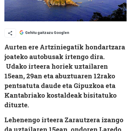
Gehitu gaitzazu Googlen
Aurten ere Artziniegatik hondartzara
joateko autobusak irtengo dira.
Udako irteera horiek uztailaren
15ean, 29an eta abuztuaren 12rako
pentsatuta daude eta Gipuzkoa eta
Kantabriako kostaldeak bisitatuko
dituzte.
Lehenengo irteera Zarautzera izango
da uztailaren 15ean, ondoren Laredo