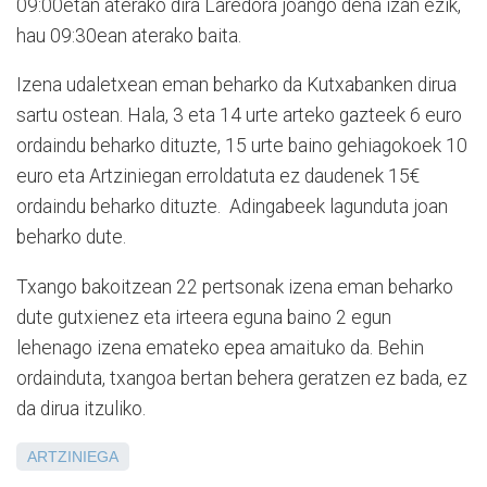
09:00etan aterako dira Laredora joango dena izan ezik,
hau 09:30ean aterako baita.
Izena udaletxean eman beharko da Kutxabanken dirua
sartu ostean. Hala, 3 eta 14 urte arteko gazteek 6 euro
ordaindu beharko dituzte, 15 urte baino gehiagokoek 10
euro eta Artziniegan erroldatuta ez daudenek 15€
ordaindu beharko dituzte. Adingabeek lagunduta joan
beharko dute.
Txango bakoitzean 22 pertsonak izena eman beharko
dute gutxienez eta irteera eguna baino 2 egun
lehenago izena emateko epea amaituko da. Behin
ordainduta, txangoa bertan behera geratzen ez bada, ez
da dirua itzuliko.
ARTZINIEGA