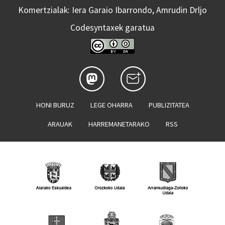
Komertzialak: Iera Garaio Ibarrondo, Amrudin Drljo
Codesyntaxek garatua
HONI BURUZ
LEGE OHARRA
PUBLIZITATEA
ARAUAK
HARREMANETARAKO
RSS