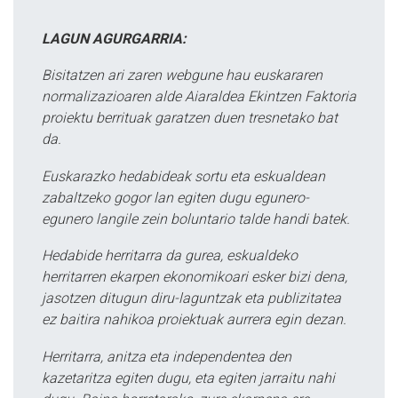
LAGUN AGURGARRIA:
Bisitatzen ari zaren webgune hau euskararen
normalizazioaren alde Aiaraldea Ekintzen Faktoria
proiektu berrituak garatzen duen tresnetako bat
da.
Euskarazko hedabideak sortu eta eskualdean
zabaltzeko gogor lan egiten dugu egunero-
egunero langile zein boluntario talde handi batek.
Hedabide herritarra da gurea, eskualdeko
herritarren ekarpen ekonomikoari esker bizi dena,
jasotzen ditugun diru-laguntzak eta publizitatea
ez baitira nahikoa proiektuak aurrera egin dezan.
Herritarra, anitza eta independentea den
kazetaritza egiten dugu, eta egiten jarraitu nahi