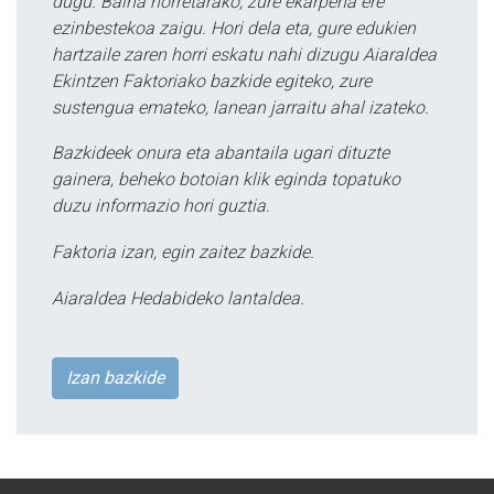
dugu. Baina horretarako, zure ekarpena ere
ezinbestekoa zaigu. Hori dela eta, gure edukien
hartzaile zaren horri eskatu nahi dizugu Aiaraldea
Ekintzen Faktoriako bazkide egiteko, zure
sustengua emateko, lanean jarraitu ahal izateko.
Bazkideek onura eta abantaila ugari dituzte
gainera, beheko botoian klik eginda topatuko
duzu informazio hori guztia.
Faktoria izan, egin zaitez bazkide.
Aiaraldea Hedabideko lantaldea.
Izan bazkide