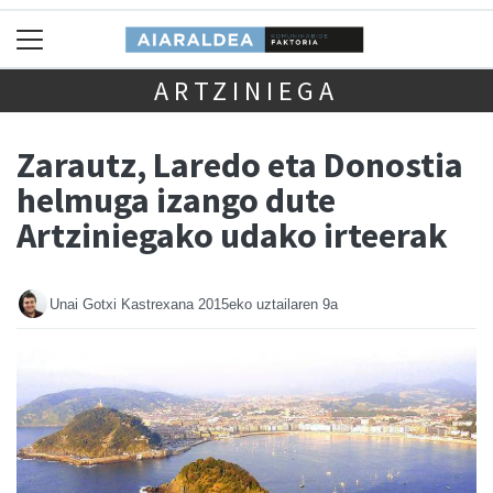
ARTZINIEGA
Zarautz, Laredo eta Donostia
helmuga izango dute
Artziniegako udako irteerak
Unai Gotxi Kastrexana
2015eko uztailaren 9a