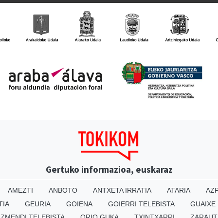
Gertuko informazioa, euskaraz
AMEZTI
ANBOTO
ANTXETA IRRATIA
ATARIA
AZP
TIA
GEURIA
GOIENA
GOIERRI TELEBISTA
GUAIXE
IZMENDI TELEBISTA
ORIO GUKA
TXINTXARRI
ZARAUT