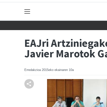
EAJri Artziniega
Javier Marotok G
Erredakzioa
2015eko ekainaren 10a