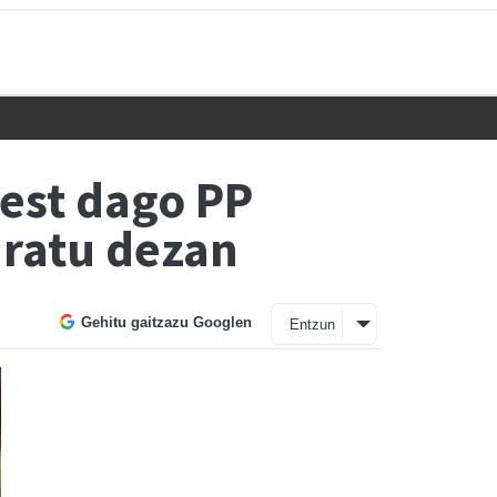
rest dago PP
uratu dezan
Gehitu gaitzazu Googlen
Entzun