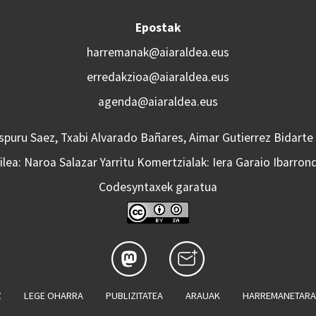
Epostak
harremanak@aiaraldea.eus
erredakzioa@aiaraldea.eus
agenda@aiaraldea.eus
Aspuru Saez, Txabi Alvarado Bañares, Aimar Gutierrez Bidarte
lea: Naroa Salazar Yarritu Komertzialak: Iera Garaio Ibarron
Codesyntaxek garatua
Z
LEGE OHARRA
PUBLIZITATEA
ARAUAK
HARREMANETAR