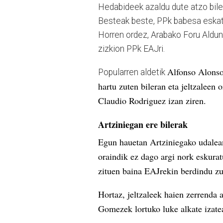
Hedabideek azaldu dute atzo bile
Besteak beste, PPk babesa eskatu
Horren ordez, Arabako Foru Aldun
zizkion PPk EAJri.
Alfonso Alonso,
Popularren aldetik
hartu zuten bileran eta jeltzalee
Claudio Rodriguez izan ziren.
Artziniegan ere bilerak
Egun hauetan Artziniegako udalean 
oraindik ez dago argi nork eskura
zituen baina EAJrekin berdindu zu
Hortaz, jeltzaleek haien zerrenda
Gomezek lortuko luke alkate izate