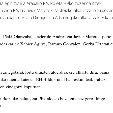
ra egin zutela Arabako EAJko eta PPko zuzendaritzek.
 zion EAJri Javier Marotok Gasteizko alkatetza lortu dezan
dian babesak eta Oiongo eta Artziniegako alkatetzak eskain
 Iñaki Oiartzabal, Javier de Andres eta Javier Marotok parte
n ordezkariak Xabier Agirre, Ramiro Gonzalez, Gorka Urtaran e
zinegotziak lortu dituzten alderdiak ere elkartu dira, baina
tuko duen alkatetza. EH Bilduk udal hauteskundeak irabazi
en zinegotzi kopuruan.
 aurkeztuko balute eta PPk aldeko boza emanez gero, Iñigo
a.