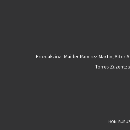
Erredakzioa: Maider Ramirez Martin, Aitor 
Torres Zuzentzai
HONI BURU