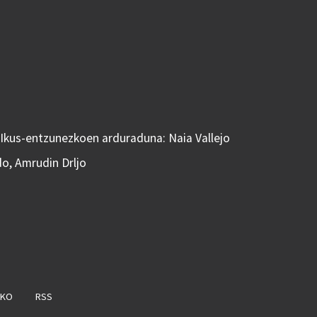
 Ikus-entzunezkoen arduraduna: Naia Vallejo
do, Amrudin Drljo
AKO
RSS