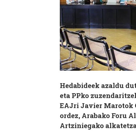
Hedabideek azaldu dut
eta PPko zuzendaritzek
EAJri Javier Marotok G
ordez, Arabako Foru A
Artziniegako alkatetza