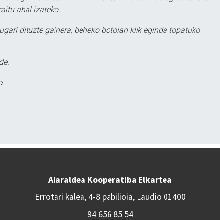
aitu ahal izateko.
ugari dituzte gainera, beheko botoian klik eginda topatuko
de.
a.
Aiaraldea Kooperatiba Elkartea
Errotari kalea, 4-8 pabilioia, Laudio 01400
94 656 85 54