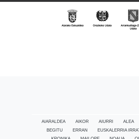
AIARALDEA
AIKOR
AIURRI
ALEA
BEGITU
ERRAN
EUSKALERRIA IRRA
KRONIKA
MAILOPE
NOAUA
O