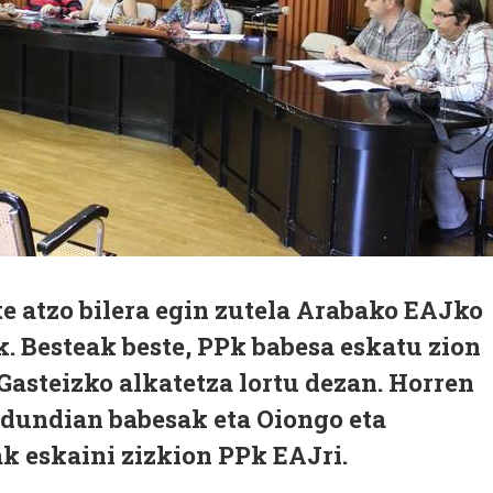
e atzo bilera egin zutela Arabako EAJko
. Besteak beste, PPk babesa eskatu zion
asteizko alkatetza lortu dezan. Horren
ldundian babesak eta Oiongo eta
k eskaini zizkion PPk EAJri.