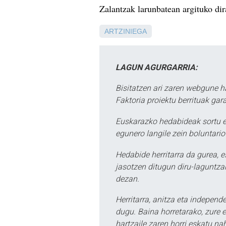
Zalantzak larunbatean argituko dir
ARTZINIEGA
LAGUN AGURGARRIA:
Bisitatzen ari zaren webgune h
Faktoria proiektu berrituak gar
Euskarazko hedabideak sortu e
egunero langile zein boluntario
Hedabide herritarra da gurea, 
jasotzen ditugun diru-laguntzak
dezan.
Herritarra, anitza eta independe
dugu. Baina horretarako, zure e
hartzaile zaren horri eskatu na