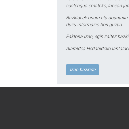
sustengua emateko, lanean jarr
Bazkideek onura eta abantaila 
duzu informazio hori guztia.
Faktoria izan, egin zaitez bazki
Aiaraldea Hedabideko lantalde
Izan bazkide