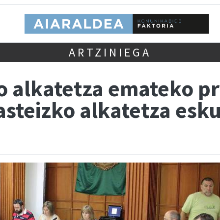
ARTZINIEGA
ko alkatetza emateko p
asteizko alkatetza esk