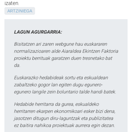
izaten.
ARTZINIEGA
LAGUN AGURGARRIA:
Bisitatzen ari zaren webgune hau euskararen
normalizazioaren alde Aiaraldea Ekintzen Faktoria
proiektu berrituak garatzen duen tresnetako bat
da.
Euskarazko hedabideak sortu eta eskualdean
zabaltzeko gogor lan egiten dugu egunero-
egunero langile zein boluntario talde handi batek.
Hedabide herritarra da gurea, eskualdeko
herritarren ekarpen ekonomikoari esker bizi dena,
jasotzen ditugun diru-laguntzak eta publizitatea
ez baitira nahikoa proiektuak aurrera egin dezan.