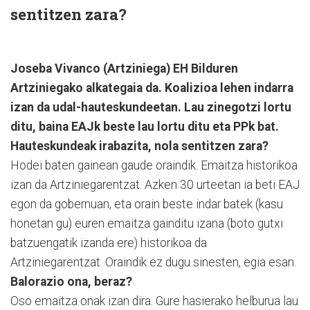
sentitzen zara?
Joseba Vivanco (Artziniega) EH Bilduren
Artziniegako alkategaia da. Koalizioa lehen indarra
izan da udal-hauteskundeetan. Lau zinegotzi lortu
ditu, baina EAJk beste lau lortu ditu eta PPk bat.
Hauteskundeak irabazita, nola sentitzen zara?
Hodei baten gainean gaude oraindik. Emaitza historikoa
izan da Artziniegarentzat. Azken 30 urteetan ia beti EAJ
egon da gobernuan, eta orain beste indar batek (kasu
honetan gu) euren emaitza gainditu izana (boto gutxi
batzuengatik izanda ere) historikoa da
Artziniegarentzat. Oraindik ez dugu sinesten, egia esan.
Balorazio ona, beraz?
Oso emaitza onak izan dira. Gure hasierako helburua lau