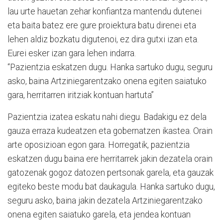
lau urte hauetan zehar konfiantza mantendu dutenei
eta baita batez ere gure proiektura batu direnei eta
lehen aldiz bozkatu digutenoi, ez dira gutxi izan eta.
Eurei esker izan gara lehen indarra.
“Pazientzia eskatzen dugu. Hanka sartuko dugu, seguru
asko, baina Artziniegarentzako onena egiten saiatuko
gara, herritarren iritziak kontuan hartuta”
Pazientzia izatea eskatu nahi diegu. Badakigu ez dela
gauza erraza kudeatzen eta gobernatzen ikastea. Orain
arte oposizioan egon gara. Horregatik, pazientzia
eskatzen dugu baina ere herritarrek jakin dezatela orain
gatozenak gogoz datozen pertsonak garela, eta gauzak
egiteko beste modu bat daukagula. Hanka sartuko dugu,
seguru asko, baina jakin dezatela Artziniegarentzako
onena egiten saiatuko garela, eta jendea kontuan