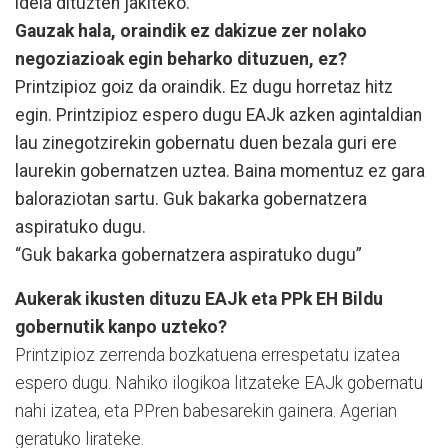
ideia dituzten jakiteko.
Gauzak hala, oraindik ez dakizue zer nolako
negoziazioak egin beharko dituzuen, ez?
Printzipioz goiz da oraindik. Ez dugu horretaz hitz
egin. Printzipioz espero dugu EAJk azken agintaldian
lau zinegotzirekin gobernatu duen bezala guri ere
laurekin gobernatzen uztea. Baina momentuz ez gara
baloraziotan sartu. Guk bakarka gobernatzera
aspiratuko dugu.
“Guk bakarka gobernatzera aspiratuko dugu”
Aukerak ikusten dituzu EAJk eta PPk EH Bildu
gobernutik kanpo uzteko?
Printzipioz zerrenda bozkatuena errespetatu izatea
espero dugu. Nahiko ilogikoa litzateke EAJk gobernatu
nahi izatea, eta PPren babesarekin gainera. Agerian
geratuko lirateke.