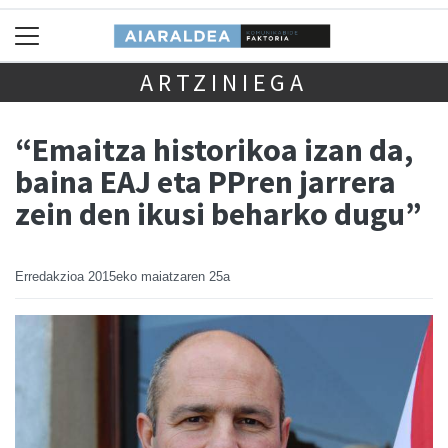
ARTZINIEGA
“Emaitza historikoa izan da,
baina EAJ eta PPren jarrera
zein den ikusi beharko dugu”
Erredakzioa
2015eko maiatzaren 25a