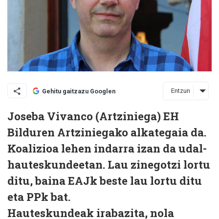
Entzun
Gehitu gaitzazu Googlen
Joseba Vivanco (Artziniega) EH
Bilduren Artziniegako alkategaia da.
Koalizioa lehen indarra izan da udal-
hauteskundeetan. Lau zinegotzi lortu
ditu, baina EAJk beste lau lortu ditu
eta PPk bat.
Hauteskundeak irabazita, nola