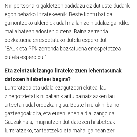
Niri pertsonalki galdetzen badidazu ez dut uste dudarik
egon beharko litzatekeenik. Beste kontu bat da
gainontzeko alderdiek udal mailan zein udalaz gaindiko
maila batean adosten dutena. Baina zerrenda
bozkatuena errespetatuko dutela espero dut.
“EAJk eta PPk zerrenda bozkatuena errespetatzea
dutela espero dut”
Eta zeintzuk izango lirateke zuen lehentasunak
datozen hilabeteei begira?
Lurreratzea eta udala ezagutzeari ekitea, lau
zinegotzietatik ni bakarrik aritu bainaiz azken lau
urteetan udal ordezkari gisa. Beste hirurak ni baino
gazteagoak dira, eta euren lehen aldia izango da.
Gauzak hala, imajinatzen dut datozen hilabeteak
lurreratzeko, tanteatzeko eta mahai gainean zer