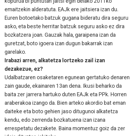
kopurua bi puntutan jaitsi egin delako 2011ko
emaitzekin alderatuta. EAJk ere jaitsiera izan du.
Euren botoetako batzuk gugana bideratu dira seguru
asko, eta beste herritar batzuk seguru asko ez dira
bozkatzera joan. Gauzak hala, garaipena izan da
guretzat, boto igoera izan dugun bakarrak izan
garelako.
Irabazi arren, alkatetza lortzeko zail izan
dezakezue, ez?
Udalbatzaren osaketaren egunean gertatuko denaren
zain gaude, ekainaren 13an dena. Ikusi beharko da
baita zer jarrera hartuko duten EAJk eta PPk. Horren
araberakoa izango da. Bien arteko akordio bat eman
daiteke eta boto gehien jaso ditugunoi alkatetza
kendu, edo zerrenda bozkatuena izan izana
errespetatu dezakete. Baina momentuz goiz da zer