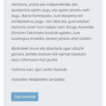
Herritarra, anitza eta independentea den
kazetaritza egiten dugu, eta egiten jarraitu nahi
dugu. Baina horretarako, zure ekarpena ere
ezinbestekoa zaigu. Hori dela eta, gure edukien
hartzaile zaren horri eskatu nahi dizugu Aiaraldea
Ekintzen Faktoriako bazkide egiteko, zure
sustengua emateko, lanean jarraitu ahal izateko.
Bazkideek onura eta abantaila ugari dituzte
gainera, beheko botoian klik eginda topatuko
duzu informazio hori guztia.
Faktoria izan, egin zaitez bazkide.
Aiaraldea Hedabideko lantaldea.
Izan bazkide