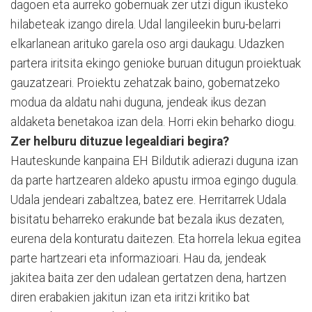
dagoen eta aurreko gobernuak zer utzi digun ikusteko
hilabeteak izango direla. Udal langileekin buru-belarri
elkarlanean arituko garela oso argi daukagu. Udazken
partera iritsita ekingo genioke buruan ditugun proiektuak
gauzatzeari. Proiektu zehatzak baino, gobernatzeko
modua da aldatu nahi duguna, jendeak ikus dezan
aldaketa benetakoa izan dela. Horri ekin beharko diogu.
Zer helburu dituzue legealdiari begira?
Hauteskunde kanpaina EH Bildutik adierazi duguna izan
da parte hartzearen aldeko apustu irmoa egingo dugula.
Udala jendeari zabaltzea, batez ere. Herritarrek Udala
bisitatu beharreko erakunde bat bezala ikus dezaten,
eurena dela konturatu daitezen. Eta horrela lekua egitea
parte hartzeari eta informazioari. Hau da, jendeak
jakitea baita zer den udalean gertatzen dena, hartzen
diren erabakien jakitun izan eta iritzi kritiko bat