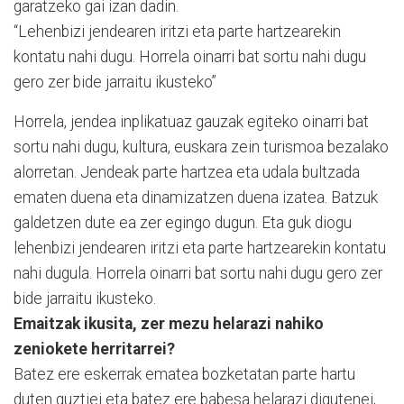
garatzeko gai izan dadin.
“Lehenbizi jendearen iritzi eta parte hartzearekin
kontatu nahi dugu. Horrela oinarri bat sortu nahi dugu
gero zer bide jarraitu ikusteko”
Horrela, jendea inplikatuaz gauzak egiteko oinarri bat
sortu nahi dugu, kultura, euskara zein turismoa bezalako
alorretan. Jendeak parte hartzea eta udala bultzada
ematen duena eta dinamizatzen duena izatea. Batzuk
galdetzen dute ea zer egingo dugun. Eta guk diogu
lehenbizi jendearen iritzi eta parte hartzearekin kontatu
nahi dugula. Horrela oinarri bat sortu nahi dugu gero zer
bide jarraitu ikusteko.
Emaitzak ikusita, zer mezu helarazi nahiko
zeniokete herritarrei?
Batez ere eskerrak ematea bozketatan parte hartu
duten guztiei eta batez ere babesa helarazi digutenei,