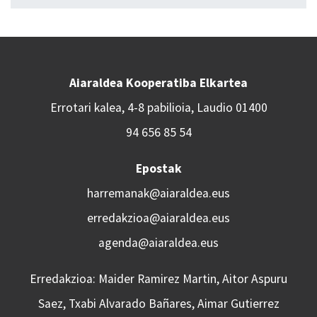
Aiaraldea Kooperatiba Elkartea
Errotari kalea, 4-8 pabilioia, Laudio 01400
94 656 85 54
Epostak
harremanak@aiaraldea.eus
erredakzioa@aiaraldea.eus
agenda@aiaraldea.eus
Erredakzioa: Maider Ramirez Martin, Aitor Aspuru
Saez, Txabi Alvarado Bañares, Aimar Gutierrez