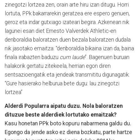
zinegotzi lortzea zen, orain arte hiru izan ditugu. Horri
lortuta, PPk bakarrarekin geratzea ere espero genuen,
geroz eta indar gutxiago izateari begira. Azkenean nik
lagunei esan diet Ernesto Valverdek Athletic-en
denboraldia baloratzen duen bezala baloratzen dudala
nik jasotako emaitza: “denboraldia bikaina izan da, baina
finala irabazten baduzu
cum laude
”. Bagenuen buruan
halakorik gertatu zitekeela, herrian egon diren
sentsazioengatik eta jendeak transmititu digunagatik.
“Gure hasierako helburua bete dugu: lau zinegotzi
lortzea”
Alderdi Popularra aipatu duzu. Nola baloratzen
dituzue beste alderdiek lortutako emaitzak?
Kasu honetan PPk boto kopuru nabarmena galdu du.
Egongo da jende asko ez diena bozkatu, parte hartze