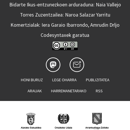
Bidarte Ikus-entzunezkoen arduraduna: Naia Vallejo
Torres Zuzentzailea: Naroa Salazar Yarritu
Komertzialak: Iera Garaio Ibarrondo, Amrudin Drljo
Codesyntaxek garatua
HONI BURUZ
LEGE OHARRA
PUBLIZITATEA
ARAUAK
HARREMANETARAKO
RSS