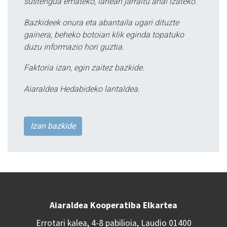
sustengua emateko, lanean jarraitu ahal izateko.
Bazkideek onura eta abantaila ugari dituzte
gainera, beheko botoian klik eginda topatuko
duzu informazio hori guztia.
Faktoria izan, egin zaitez bazkide.
Aiaraldea Hedabideko lantaldea.
Izan bazkide
Aiaraldea Kooperatiba Elkartea
Errotari kalea, 4-8 pabilioia, Laudio 01400