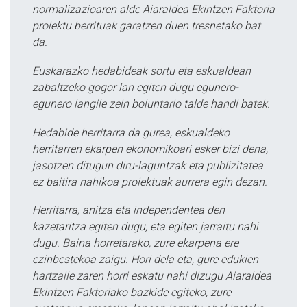
normalizazioaren alde Aiaraldea Ekintzen Faktoria
proiektu berrituak garatzen duen tresnetako bat
da.
Euskarazko hedabideak sortu eta eskualdean
zabaltzeko gogor lan egiten dugu egunero-
egunero langile zein boluntario talde handi batek.
Hedabide herritarra da gurea, eskualdeko
herritarren ekarpen ekonomikoari esker bizi dena,
jasotzen ditugun diru-laguntzak eta publizitatea
ez baitira nahikoa proiektuak aurrera egin dezan.
Herritarra, anitza eta independentea den
kazetaritza egiten dugu, eta egiten jarraitu nahi
dugu. Baina horretarako, zure ekarpena ere
ezinbestekoa zaigu. Hori dela eta, gure edukien
hartzaile zaren horri eskatu nahi dizugu Aiaraldea
Ekintzen Faktoriako bazkide egiteko, zure