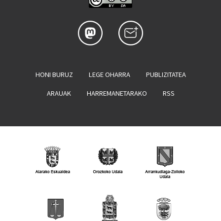
HONI BURUZ
LEGE OHARRA
PUBLIZITATEA
ARAUAK
HARREMANETARAKO
RSS