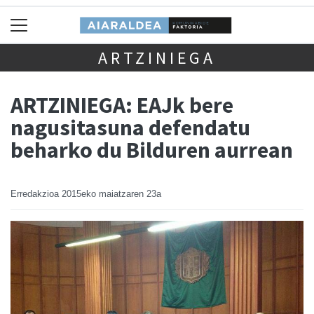
ARTZINIEGA
ARTZINIEGA: EAJk bere
nagusitasuna defendatu
beharko du Bilduren aurrean
Erredakzioa
2015eko maiatzaren 23a