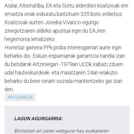
Aralar, Alternatiba, EA eta Sortu alderdien koalizioak ere
emaitza onak eskuratu baitzituen 335 boto erdietsiz.
Koalizioak aurten Joseba Vivanco egungo
zinegotziaren aldeko apustua egin du EAJren
hegemonia lehiatzeko.
Horretaz gainera PPk proba interesgarriari aurre egin
beharko dio. Eskuin espainiarrak garrantzia handia izan
du betidanik Artziniegan -1979an UCDk irabazi zituen
udal hauteskundeak- eta maiatzaren 24an erakutsi
beharko du bere oinarri soziala mantentzeko gai izan
den.
ARTZINIEGA
LAGUN AGURGARRIA:
Bisitatzen ari zaren webgune hau euskararen