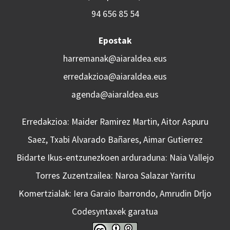
94 656 85 54
Epostak
harremanak@aiaraldea.eus
erredakzioa@aiaraldea.eus
agenda@aiaraldea.eus
Erredakzioa: Maider Ramirez Martin, Aitor Aspuru
Saez, Txabi Alvarado Bañares, Aimar Gutierrez
Bidarte Ikus-entzunezkoen arduraduna: Naia Vallejo
Torres Zuzentzailea: Naroa Salazar Yarritu
Komertzialak: Iera Garaio Ibarrondo, Amrudin Drljo
Codesyntaxek garatua