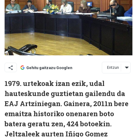
Entzun
Gehitu gaitzazu Googlen
1979. urtekoak izan ezik, udal
hauteskunde guztietan gailendu da
EAJ Artziniegan. Gainera, 2011n bere
emaitza historiko onenaren boto
batera geratu zen, 424 botoekin.
Jeltzaleek aurten Iñigo Gomez