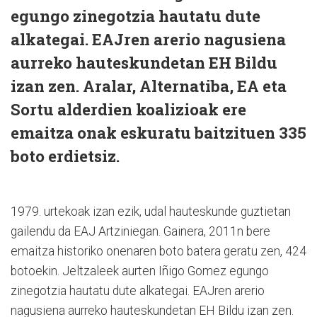
egungo zinegotzia hautatu dute
alkategai. EAJren arerio nagusiena
aurreko hauteskundetan EH Bildu
izan zen. Aralar, Alternatiba, EA eta
Sortu alderdien koalizioak ere
emaitza onak eskuratu baitzituen 335
boto erdietsiz.
1979. urtekoak izan ezik, udal hauteskunde guztietan
gailendu da EAJ Artziniegan. Gainera, 2011n bere
emaitza historiko onenaren boto batera geratu zen, 424
botoekin. Jeltzaleek aurten Iñigo Gomez egungo
zinegotzia hautatu dute alkategai. EAJren arerio
nagusiena aurreko hauteskundetan EH Bildu izan zen.