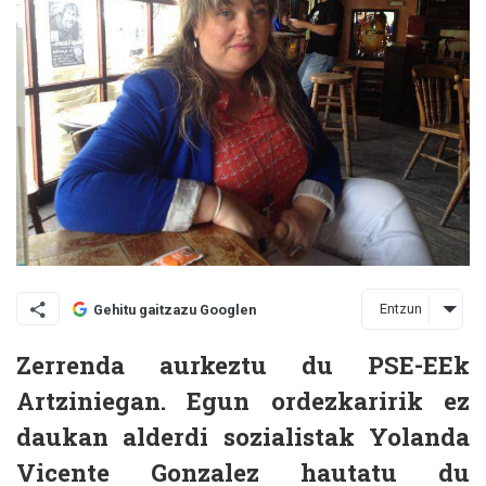
Entzun
Gehitu gaitzazu Googlen
Zerrenda aurkeztu du PSE-EEk
Artziniegan. Egun ordezkaririk ez
daukan alderdi sozialistak Yolanda
Vicente Gonzalez hautatu du