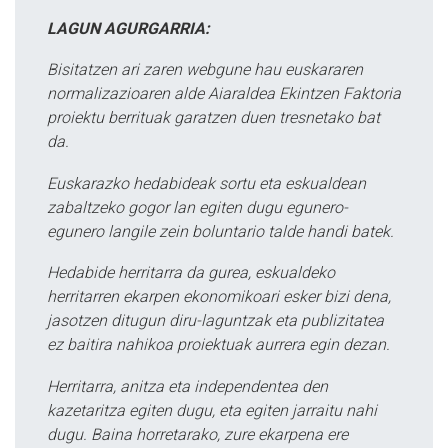
LAGUN AGURGARRIA:
Bisitatzen ari zaren webgune hau euskararen
normalizazioaren alde Aiaraldea Ekintzen Faktoria
proiektu berrituak garatzen duen tresnetako bat
da.
Euskarazko hedabideak sortu eta eskualdean
zabaltzeko gogor lan egiten dugu egunero-
egunero langile zein boluntario talde handi batek.
Hedabide herritarra da gurea, eskualdeko
herritarren ekarpen ekonomikoari esker bizi dena,
jasotzen ditugun diru-laguntzak eta publizitatea
ez baitira nahikoa proiektuak aurrera egin dezan.
Herritarra, anitza eta independentea den
kazetaritza egiten dugu, eta egiten jarraitu nahi
dugu. Baina horretarako, zure ekarpena ere