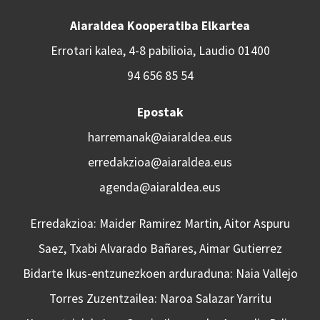
Aiaraldea Kooperatiba Elkartea
Errotari kalea, 4-8 pabilioia, Laudio 01400
94 656 85 54
Epostak
harremanak@aiaraldea.eus
erredakzioa@aiaraldea.eus
agenda@aiaraldea.eus
Erredakzioa: Maider Ramirez Martin, Aitor Aspuru
Saez, Txabi Alvarado Bañares, Aimar Gutierrez
Bidarte Ikus-entzunezkoen arduraduna: Naia Vallejo
Torres Zuzentzailea: Naroa Salazar Yarritu