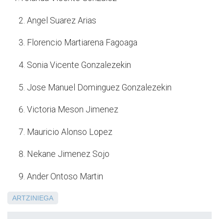
Angel Suarez Arias
Florencio Martiarena Fagoaga
Sonia Vicente Gonzalezekin
Jose Manuel Dominguez Gonzalezekin
Victoria Meson Jimenez
Mauricio Alonso Lopez
Nekane Jimenez Sojo
Ander Ontoso Martin
ARTZINIEGA