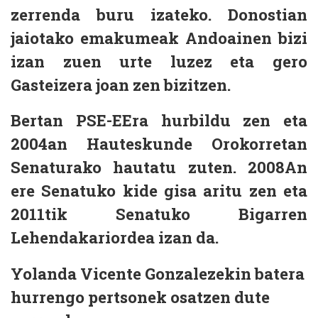
zerrenda buru izateko. Donostian
jaiotako emakumeak Andoainen bizi
izan zuen urte luzez eta gero
Gasteizera joan zen bizitzen.
Bertan PSE-EEra hurbildu zen eta
2004an Hauteskunde Orokorretan
Senaturako hautatu zuten. 2008An
ere Senatuko kide gisa aritu zen eta
2011tik Senatuko Bigarren
Lehendakariordea izan da.
Yolanda Vicente Gonzalezekin batera
hurrengo pertsonek osatzen dute