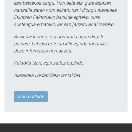
ezinbestekoa zaigu. Hori dela eta, gure edukien
hartzaile zaren horri eskatu nahi dizugu Aiaraldea
Ekintzen Faktoriako bazkide egiteko, zure
sustengua emateko, lanean jarraitu ahal izateko.
Bazkideek onura eta abantaila ugari dituzte
gainera, beheko botoian klik eginda topatuko
duzu informazio hori guztia.
Faktoria izan, egin zaitez bazkide.
Aiaraldea Hedabideko lantaldea.
Izan bazkide