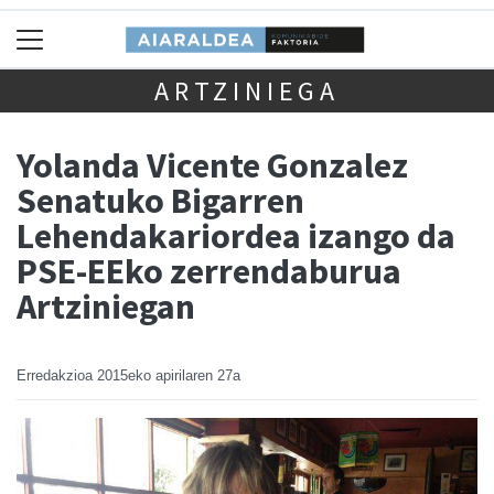
ARTZINIEGA
Yolanda Vicente Gonzalez
Senatuko Bigarren
Lehendakariordea izango da
PSE-EEko zerrendaburua
Artziniegan
Erredakzioa
2015eko apirilaren 27a