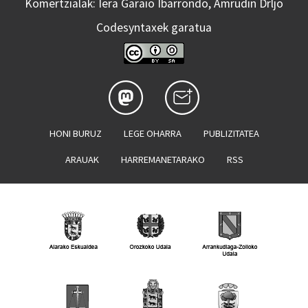
Komertzialak: Iera Garaio Ibarrondo, Amrudin Drljo
Codesyntaxek garatua
HONI BURUZ
LEGE OHARRA
PUBLIZITATEA
ARAUAK
HARREMANETARAKO
RSS