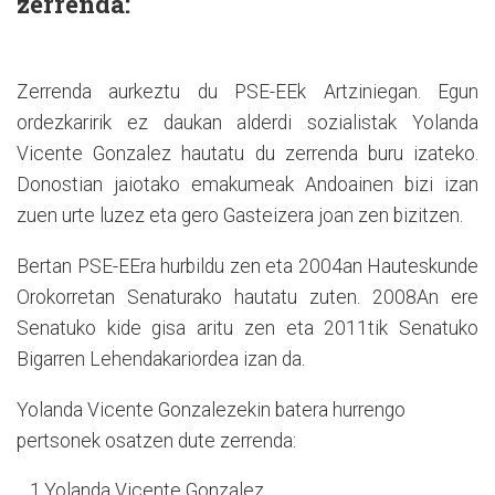
zerrenda:
Zerrenda aurkeztu du PSE-EEk Artziniegan. Egun
ordezkaririk ez daukan alderdi sozialistak Yolanda
Vicente Gonzalez hautatu du zerrenda buru izateko.
Donostian jaiotako emakumeak Andoainen bizi izan
zuen urte luzez eta gero Gasteizera joan zen bizitzen.
Bertan PSE-EEra hurbildu zen eta 2004an Hauteskunde
Orokorretan Senaturako hautatu zuten. 2008An ere
Senatuko kide gisa aritu zen eta 2011tik Senatuko
Bigarren Lehendakariordea izan da.
Yolanda Vicente Gonzalezekin batera hurrengo
pertsonek osatzen dute zerrenda:
1.Yolanda Vicente Gonzalez