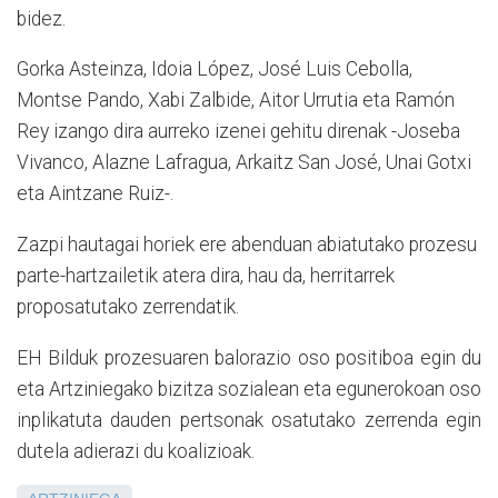
bidez.
Gorka Asteinza, Idoia López, José Luis Cebolla,
Montse Pando, Xabi Zalbide, Aitor Urrutia eta Ramón
Rey izango dira aurreko izenei gehitu direnak -Joseba
Vivanco, Alazne Lafragua, Arkaitz San José, Unai Gotxi
eta Aintzane Ruiz-.
Zazpi hautagai horiek ere abenduan abiatutako prozesu
parte-hartzailetik atera dira, hau da, herritarrek
proposatutako zerrendatik.
EH Bilduk prozesuaren balorazio oso positiboa egin du
eta Artziniegako bizitza sozialean eta egunerokoan oso
inplikatuta dauden pertsonak osatutako zerrenda egin
dutela adierazi du koalizioak.