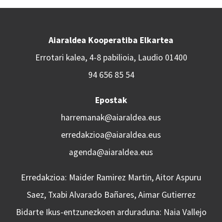
Aiaraldea Kooperatiba Elkartea
Errotari kalea, 4-8 pabilioia, Laudio 01400
94 656 85 54
Epostak
harremanak@aiaraldea.eus
erredakzioa@aiaraldea.eus
agenda@aiaraldea.eus
Erredakzioa: Maider Ramirez Martin, Aitor Aspuru
Saez, Txabi Alvarado Bañares, Aimar Gutierrez
Bidarte Ikus-entzunezkoen arduraduna: Naia Vallejo