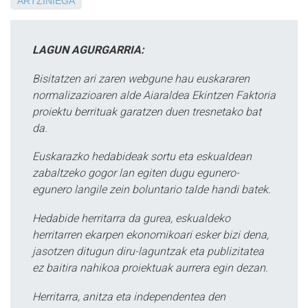
ARTZINIEGA
LAGUN AGURGARRIA:
Bisitatzen ari zaren webgune hau euskararen
normalizazioaren alde Aiaraldea Ekintzen Faktoria
proiektu berrituak garatzen duen tresnetako bat
da.
Euskarazko hedabideak sortu eta eskualdean
zabaltzeko gogor lan egiten dugu egunero-
egunero langile zein boluntario talde handi batek.
Hedabide herritarra da gurea, eskualdeko
herritarren ekarpen ekonomikoari esker bizi dena,
jasotzen ditugun diru-laguntzak eta publizitatea
ez baitira nahikoa proiektuak aurrera egin dezan.
Herritarra, anitza eta independentea den