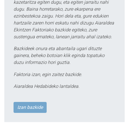
kazetaritza egiten dugu, eta egiten jarraitu nahi
dugu. Baina horretarako, zure ekarpena ere
ezinbestekoa zaigu. Hori dela eta, gure edukien
hartzaile zaren horri eskatu nahi dizugu Aiaraldea
Ekintzen Faktoriako bazkide egiteko, zure
sustengua emateko, lanean jarraitu ahal izateko.
Bazkideek onura eta abantaila ugari dituzte
gainera, beheko botoian klik eginda topatuko
duzu informazio hori guztia.
Faktoria izan, egin zaitez bazkide.
Aiaraldea Hedabideko lantaldea.
Izan bazkide