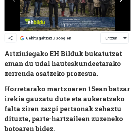
Entzun
Gehitu gaitzazu Googlen
Artziniegako EH Bilduk bukatutzat
eman du udal hauteskundeetarako
zerrenda osatzeko prozesua.
Horretarako martxoaren 15ean batzar
irekia gauzatu dute eta aukeratzeko
falta ziren zazpi pertsonak zehaztu
dituzte, parte-hartzaileen zuzeneko
botoaren bidez.