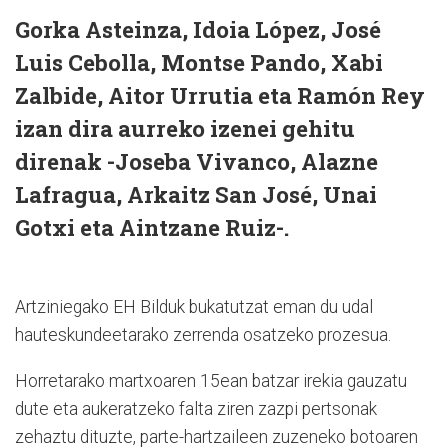
Gorka Asteinza, Idoia López, José
Luis Cebolla, Montse Pando, Xabi
Zalbide, Aitor Urrutia eta Ramón Rey
izan dira aurreko izenei gehitu
direnak -Joseba Vivanco, Alazne
Lafragua, Arkaitz San José, Unai
Gotxi eta Aintzane Ruiz-.
Artziniegako EH Bilduk bukatutzat eman du udal
hauteskundeetarako zerrenda osatzeko prozesua.
Horretarako martxoaren 15ean batzar irekia gauzatu
dute eta aukeratzeko falta ziren zazpi pertsonak
zehaztu dituzte, parte-hartzaileen zuzeneko botoaren