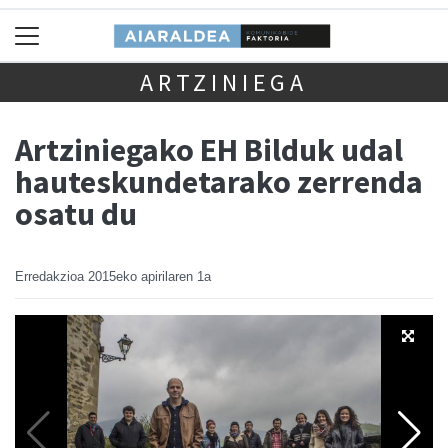
ARTZINIEGA
Artziniegako EH Bilduk udal
hauteskundetarako zerrenda
osatu du
Erredakzioa
2015eko apirilaren 1a