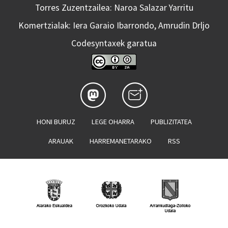
Torres Zuzentzailea: Naroa Salazar Yarritu
Komertzialak: Iera Garaio Ibarrondo, Amrudin Drljo
Codesyntaxek garatua
HONI BURUZ
LEGE OHARRA
PUBLIZITATEA
ARAUAK
HARREMANETARAKO
RSS