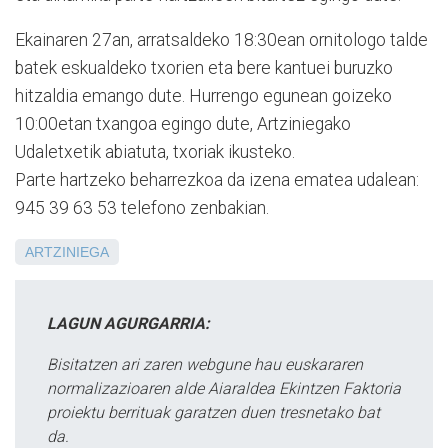
Ekainaren 27an, arratsaldeko 18:30ean ornitologo talde
batek eskualdeko txorien eta bere kantuei buruzko
hitzaldia emango dute. Hurrengo egunean goizeko
10:00etan txangoa egingo dute, Artziniegako
Udaletxetik abiatuta, txoriak ikusteko.
Parte hartzeko beharrezkoa da izena ematea udalean:
945 39 63 53 telefono zenbakian.
ARTZINIEGA
LAGUN AGURGARRIA:
Bisitatzen ari zaren webgune hau euskararen
normalizazioaren alde Aiaraldea Ekintzen Faktoria
proiektu berrituak garatzen duen tresnetako bat
da.