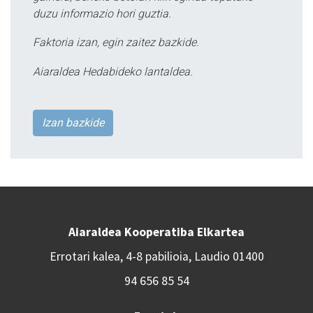
duzu informazio hori guztia.
Faktoria izan, egin zaitez bazkide.
Aiaraldea Hedabideko lantaldea.
Izan bazkide
Aiaraldea Kooperatiba Elkartea
Errotari kalea, 4-8 pabilioia, Laudio 01400
94 656 85 54