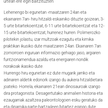
urtean ere egin baitzituzten.
Lehenengo bi egunetan -maiatzaren 24an eta
ekainaren 7an- hiru hitzaldi eskainiko dituzte goizean, 3-
5 urte bitartekoentzat, 6-11 urte bitartekoentzat eta 12-
15 urte bitartekoentzat, hurrenez hurren. Polimerozko
pilotekin jolastu, izar multzoak ezagutu eta kimika
praktikan ikusiko dute maiatzaren 24an. Ekainaren 7an
zomorroen inguruan informazio gehiago jaso, argiaren
funtzionamendua azaldu eta energiaren nondik
norakoak ikasiko dute.
Hurrengo hiru egunetan ez dute mugarik jarriko eta
adinaren aldetik edonork izango du aukera hitzaldietara
joateko. Horrela, ekainaren 21ean dinosauroak izango
dira protagonista. Desagertutako animalien historia eta
ezaugarriak azaltzea paleontologoen esku geratuko da
eta dinamika parte-hartzaileen bitartez egingo dute.