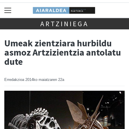
ARTZINIEGA
Umeak zientziara hurbildu
asmoz Artzizientzia antolatu
dute
Erredakzioa
2014ko maiatzaren 22a