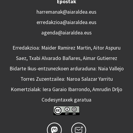
Epostak
harremanak@aiaraldea.eus
erredakzioa@aiaraldea.eus
agenda@aiaraldea.eus
Erredakzioa: Maider Ramirez Martin, Aitor Aspuru
Saez, Txabi Alvarado Bañares, Aimar Gutierrez
Bidarte Ikus-entzunezkoen arduraduna: Naia Vallejo
Torres Zuzentzailea: Naroa Salazar Yarritu
Komertzialak: Iera Garaio Ibarrondo, Amrudin Drljo
Codesyntaxek garatua