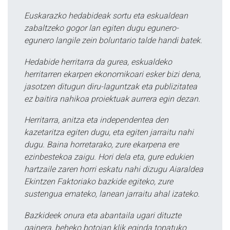
Euskarazko hedabideak sortu eta eskualdean
zabaltzeko gogor lan egiten dugu egunero-
egunero langile zein boluntario talde handi batek.
Hedabide herritarra da gurea, eskualdeko
herritarren ekarpen ekonomikoari esker bizi dena,
jasotzen ditugun diru-laguntzak eta publizitatea
ez baitira nahikoa proiektuak aurrera egin dezan.
Herritarra, anitza eta independentea den
kazetaritza egiten dugu, eta egiten jarraitu nahi
dugu. Baina horretarako, zure ekarpena ere
ezinbestekoa zaigu. Hori dela eta, gure edukien
hartzaile zaren horri eskatu nahi dizugu Aiaraldea
Ekintzen Faktoriako bazkide egiteko, zure
sustengua emateko, lanean jarraitu ahal izateko.
Bazkideek onura eta abantaila ugari dituzte
gainera, beheko botoian klik eginda topatuko