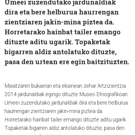
Umeei zuzendutako jardunaldiak
dira eta bere helburua haurrengan
zientziaren jakin-mina piztea da.
Horretarako hainbat tailer emango
dituzte aditu ugarik. Topaketak
bigarren aldiz antolatuko dituzte,
pasa den urtean ere egin baitzituzten.
Maiatzaren bukaeran eta ekainean zehar Artzizientzia
2014 jardunaldiak egingo dituzte Museo Etnografikoan.
Umeei zuzendutako jardunaldiak dira eta bere helburua
haurrengan zientziaren jakin-mina piztea da.
Horretarako hainbat tailer emango dituzte aditu ugarik.
Topaketak bigarren aldiz antolatuko dituzte, pasa den