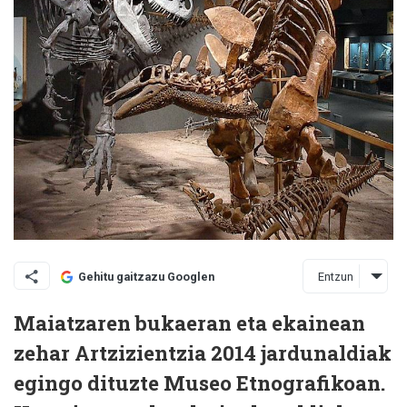
Entzun
Gehitu gaitzazu Googlen
Maiatzaren bukaeran eta ekainean
zehar Artzizientzia 2014 jardunaldiak
egingo dituzte Museo Etnografikoan.