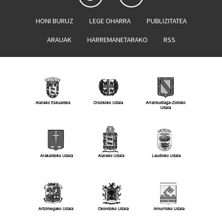
HONI BURUZ
LEGE OHARRA
PUBLIZITATEA
ARAUAK
HARREMANETARAKO
RSS