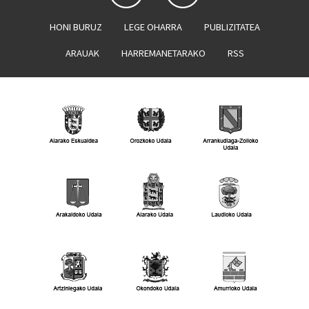
HONI BURUZ
LEGE OHARRA
PUBLIZITATEA
ARAUAK
HARREMANETARAKO
RSS