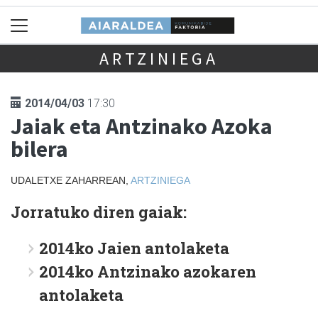
ARTZINIEGA
2014/04/03
17:30
Jaiak eta Antzinako Azoka
bilera
UDALETXE ZAHARREAN,
ARTZINIEGA
Jorratuko diren gaiak:
2014ko Jaien antolaketa
2014ko Antzinako azokaren
antolaketa