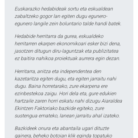
Euskarazko hedabideak sortu eta eskualdean
zabaltzeko gogor lan egiten dugu egunero-
egunero langile zein boluntario talde handi batek.
Hedabide herritarra da gurea, eskualdeko
herritarren ekarpen ekonomikoari esker bizi dena,
jasotzen ditugun diru-laguntzak eta publizitatea
ez baitira nahikoa proiektuak aurrera egin dezan.
Herritarra, anitza eta independentea den
kazetaritza egiten dugu, eta egiten jarraitu nahi
dugu. Baina horretarako, zure ekarpena ere
ezinbestekoa zaigu. Hori dela eta, gure edukien
hartzaile zaren horri eskatu nahi dizugu Aiaraldea
Ekintzen Faktoriako bazkide egiteko, zure
sustengua emateko, lanean jarraitu ahal izateko.
Bazkideek onura eta abantaila ugari dituzte
gainera, beheko botoian klik eginda topatuko