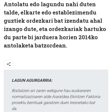
Antolatu edo lagundu nahi duten
talde, elkarte edo establezimendu
guztiek ordezkari bat izendatu ahal
izango dute, eta ordezkariak hartuko
du parte bi jarduera horien 2014ko
antolaketa batzordean.
LAGUN AGURGARRIA:
Bisitatzen ari zaren webgune hau euskararen
normalizazioaren alde Aiaraldea Ekintzen Faktoria
proiektu berrituak garatzen duen tresnetako bat
da.