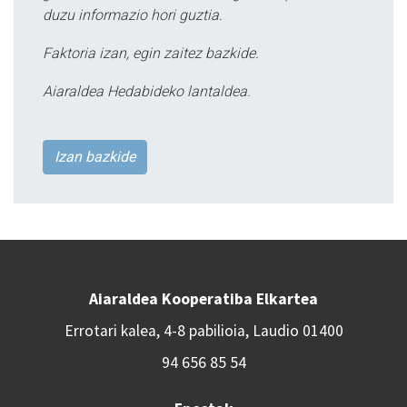
duzu informazio hori guztia.
Faktoria izan, egin zaitez bazkide.
Aiaraldea Hedabideko lantaldea.
Izan bazkide
Aiaraldea Kooperatiba Elkartea
Errotari kalea, 4-8 pabilioia, Laudio 01400
94 656 85 54