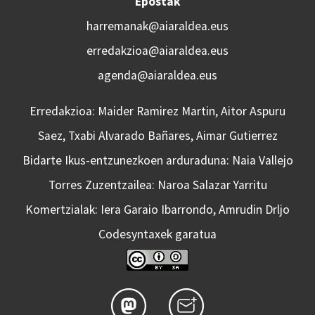
Epostak
harremanak@aiaraldea.eus
erredakzioa@aiaraldea.eus
agenda@aiaraldea.eus
Erredakzioa: Maider Ramirez Martin, Aitor Aspuru
Saez, Txabi Alvarado Bañares, Aimar Gutierrez
Bidarte Ikus-entzunezkoen arduraduna: Naia Vallejo
Torres Zuzentzailea: Naroa Salazar Yarritu
Komertzialak: Iera Garaio Ibarrondo, Amrudin Drljo
Codesyntaxek garatua